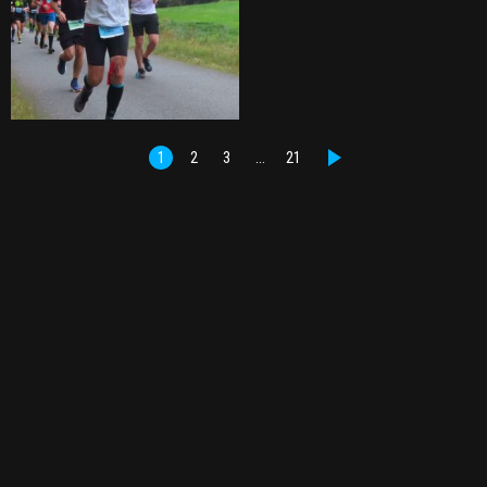
1
2
3
…
21
DALŠÍ