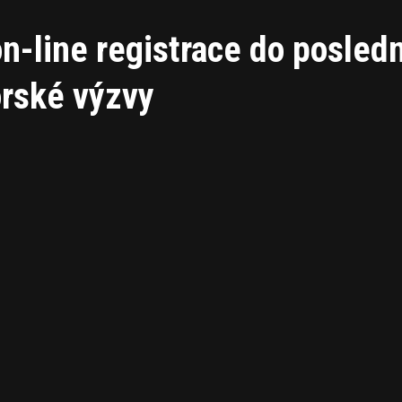
on-line registrace do posled
orské výzvy