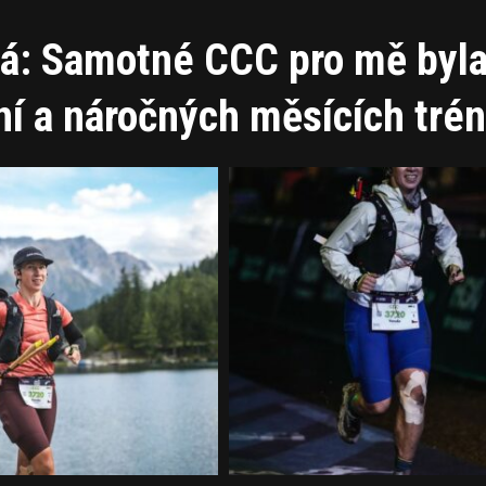
vá: Samotné CCC pro mě byl
í a náročných měsících tré