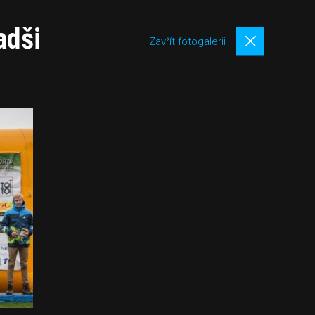
adši
Zavřít fotogalerii