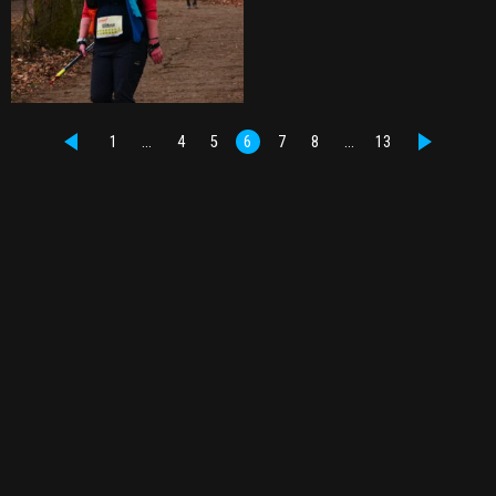
1
…
4
5
6
7
8
…
13
PŘEDCHOZÍ
DALŠÍ