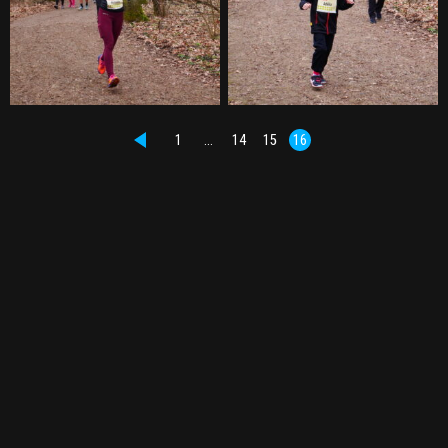
1
…
14
15
16
PŘEDCHOZÍ