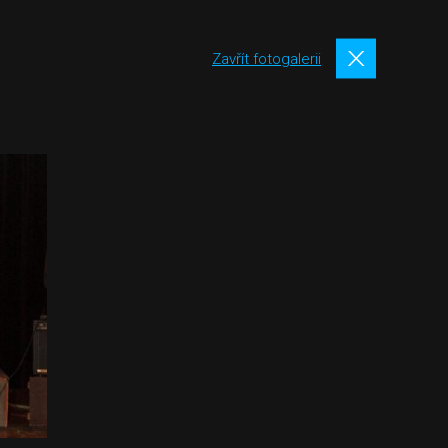
Zavřít fotogalerii