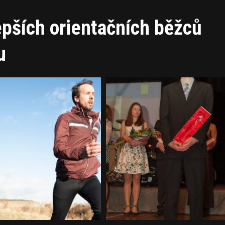
epších orientačních běžců
u