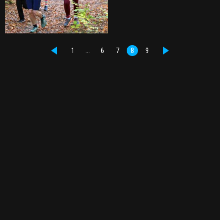
1
…
6
7
8
9
PŘEDCHOZÍ
DALŠÍ