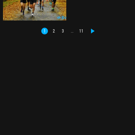
1
2
3
…
11
DALŠÍ