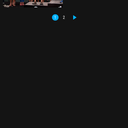
1
2
DALŠÍ