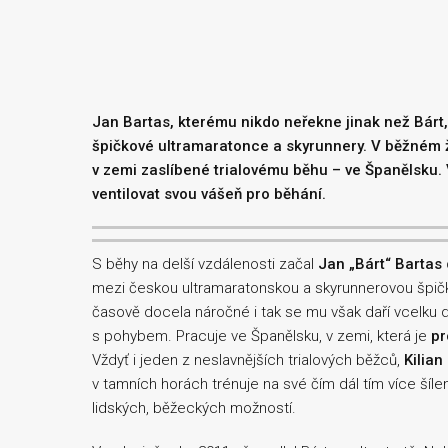
Jan Bartas, kterému nikdo neřekne jinak než Bárt,
špičkové ultramaratonce a skyrunnery. V běžném ži
v zemi zaslíbené trialovému běhu – ve Španělsku. 
ventilovat svou vášeň pro běhání.
S běhy na delší vzdálenosti začal
Jan „Bárt“ Bartas
mezi českou ultramaratonskou a skyrunnerovou špičku.
časově docela náročné i tak se mu však daří vcelku 
s pohybem. Pracuje ve Španělsku, v zemi, která je
pr
Vždyť i jeden z neslavnějších trialových běžců,
Kilian
v tamních horách trénuje na své čím dál tím více šíle
lidských, běžeckých možností.