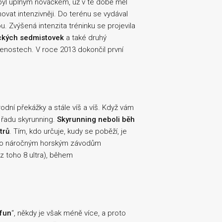
Nebyl úplným nováčkem, už v té době měl
ovat intenzivněji. Do terénu se vydával
. Zvýšená intenzita tréninku se projevila
žických sedmistovek
a také druhý
enostech. V roce 2013 dokončil první
dní překážky a stále víš a víš. Když vám
 řadu skyrunning.
Skyrunning neboli běh
trů
. Tím, kdo určuje, kudy se poběží, je
ěmto náročným horským závodům
(z toho 8 ultra), během
fun
“, někdy je však méně více, a proto