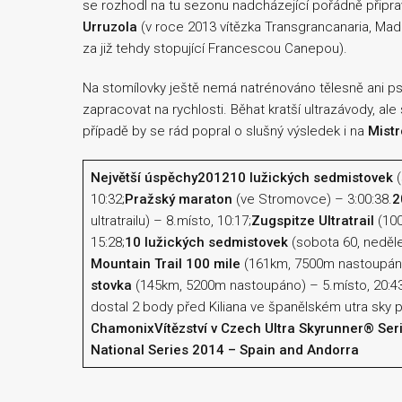
se rozhodl na tu sezonu nadcházející pořádně připr
Urruzola
(v roce 2013 vítězka Transgrancanaria, Made
za již tehdy stopující Francescou Canepou).
Na stomílovky ještě nemá natrénováno tělesně ani ps
zapracovat na rychlosti. Běhat kratší ultrazávody, a
případě by se rád popral o slušný výsledek i na
Mistr
Největší úspěchy
2012
10 lužických sedmistovek
(
10:32;
Pražský maraton
(ve Stromovce) – 3:00:38.
2
ultratrailu) – 8.místo, 10:17;
Zugspitze Ultratrail
(100
15:28;
10 lužických sedmistovek
(sobota 60, neděle
Mountain Trail 100 mile
(161km, 7500m nastoupáno)
stovka
(145km, 5200m nastoupáno) – 5.místo, 20:43
dostal 2 body před Kiliana ve španělském utra sky 
Chamonix
Vítězství v Czech Ultra Skyrunner® Ser
National Series 2014 – Spain and Andorra