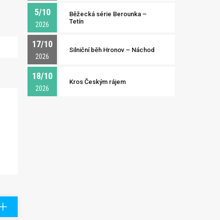
5/10
Běžecká série Berounka –
Tetín
2026
17/10
Silniční běh Hronov – Náchod
2026
18/10
Kros Českým rájem
2026