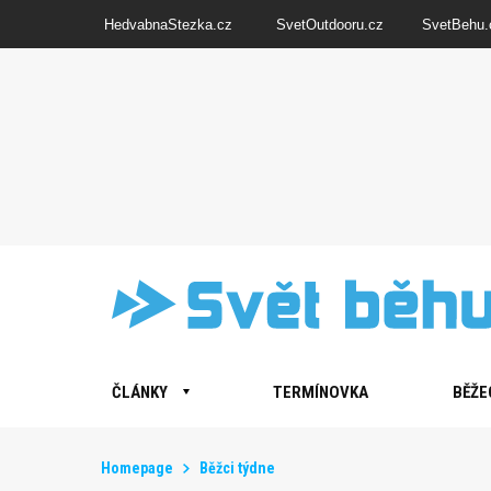
HedvabnaStezka.cz
SvetOutdooru.cz
SvetBehu.
ČLÁNKY
TERMÍNOVKA
BĚŽE
Homepage
Běžci týdne