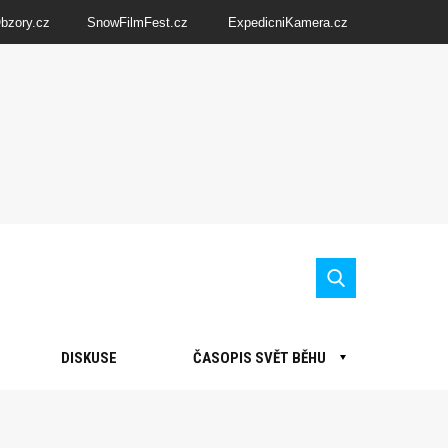
Obzory.cz
SnowFilmFest.cz
ExpedicniKamera.cz
DISKUSE
ČASOPIS SVĚT BĚHU