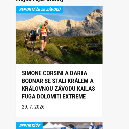
REPORTÁŽE ZE ZÁVODŮ
SIMONE CORSINI A DARIIA
BODNAR SE STALI KRÁLEM A
KRÁLOVNOU ZÁVODU KAILAS
FUGA DOLOMITI EXTREME
TRAIL 2026
29. 7. 2026
REPORTÁŽE