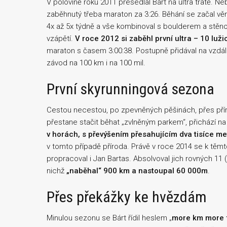
V polovině roku 2011 přesedlal Bárt na ultra tratě. 
zaběhnutý třeba maraton za 3:26. Běhání se začal věn
4x až 5x týdně a vše kombinoval s boulderem a stěnou
vzápětí.
V roce 2012 si zaběhl první ultra – 10 lu
maraton s časem 3:00:38. Postupně přidával na vzdál
závod na 100 km i na 100 mil.
První skyrunningová sezona
Cestou necestou, po zpevněných pěšinách, přes příro
přestane stačit běhat „zvlněným parkem“, přichází na
v horách, s převýšením přesahujícím dva tisíce me
v tomto případě příroda. Právě v roce 2014 se k t
propracoval i Jan Bartas. Absolvoval jich rovných 11 
nichž
„naběhal“ 900 km a nastoupal 60 000m
.
Přes překážky ke hvězdám
Minulou sezonu se Bárt řídil heslem „
more km more 