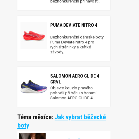
bezkonkurenční přilnavostí.
PUMA DEVIATE NITRO 4
Bezkonkurenční dámské boty
Puma Deviate Nitro 4 pro
rychlé tréninky a krátké
závody.
SALOMON AERO GLIDE 4
GRVL
Objevte kouzlo pravého
pohodlí při běhu s botami
Salomon AERO GLIDE 4!
Téma měsíce:
Jak vybrat běžecké
boty