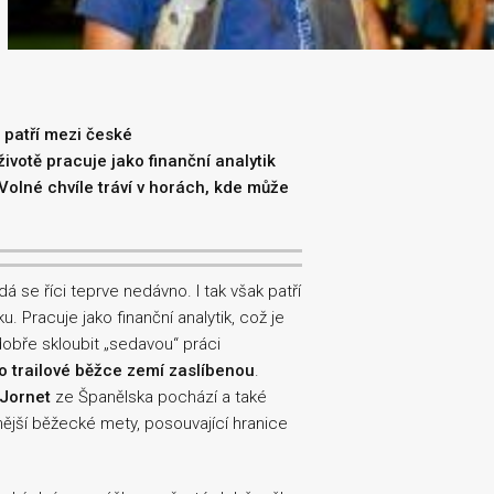
 patří mezi české
votě pracuje jako finanční analytik
Volné chvíle tráví v horách, kde může
dá se říci teprve nedávno. I tak však patří
 Pracuje jako finanční analytik, což je
dobře skloubit „sedavou“ práci
o trailové běžce zemí zaslíbenou
.
 Jornet
ze Španělska pochází a také
nější běžecké mety, posouvající hranice