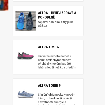
ALTRA – BĚHEJ ZDRAVĚ A
POHODLNĚ
Nejširší nabídka Altry je na
Běž.cz
ALTRA TIMP 6
Univerzální bota na běh i
chůzi smíšeným terénem
přichází v novém kabátě -
lehčí a lepší než kdy předtím
ALTRA TORIN 9
Silniční objemovka v novém
hávu, pohodlnější, s větší
návratností energie a