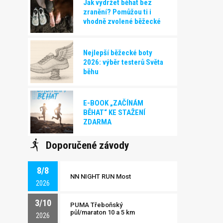
Jak vydržet běhat bez
zranění? Pomůžou ti i
vhodně zvolené běžecké
boty!
Nejlepší běžecké boty
2026: výběr testerů Světa
běhu
E-BOOK „ZAČÍNÁM
BĚHAT“ KE STAŽENÍ
ZDARMA
Doporučené závody
8/8
NN NIGHT RUN Most
2026
3/10
PUMA Třeboňský
půl/maraton 10 a 5 km
2026