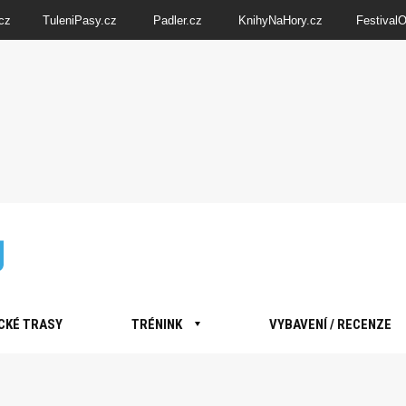
cz
TuleniPasy.cz
Padler.cz
KnihyNaHory.cz
Festival
CKÉ TRASY
TRÉNINK
VYBAVENÍ / RECENZE