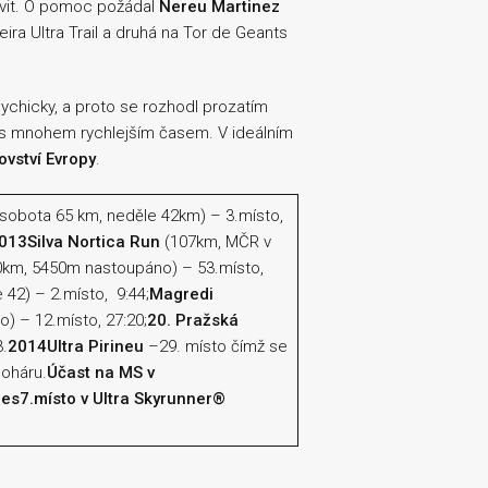
avit. O pomoc požádal
Nereu Martinez
ira Ultra Trail a druhá na Tor de Geants
ychicky, a proto se rozhodl prozatím
le s mnohem rychlejším časem. V ideálním
ovství Evropy
.
sobota 65 km, neděle 42km) – 3.místo,
013
Silva Nortica Run
(107km, MČR v
km, 5450m nastoupáno) – 53.místo,
 42) – 2.místo, 9:44;
Magredi
 – 12.místo, 27:20;
20. Pražská
.
2014
Ultra Pirineu
–29. místo čímž se
poháru.
Účast na MS v
ies
7.místo v Ultra Skyrunner®