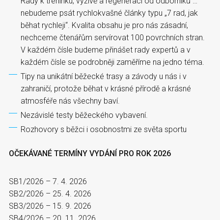
Rady k tréninku, výživě a regeneraci od odborníků …
nebudeme psát rychlokvašné články typu „7 rad, jak
běhat rychleji“. Kvalita obsahu je pro nás zásadní,
nechceme čtenářům servírovat 100 povrchních stran.
V každém čísle budeme přinášet rady expertů a v
každém čísle se podrobněji zaměříme na jedno téma.
Tipy na unikátní běžecké trasy a závody u nás i v
zahraničí, protože běhat v krásné přírodě a krásné
atmosféře nás všechny baví.
Nezávislé testy běžeckého vybavení.
Rozhovory s běžci i osobnostmi ze světa sportu
OČEKÁVANÉ TERMÍNY VYDÁNÍ PRO ROK 2026
SB1/2026 – 7. 4. 2026
SB2/2026 – 25. 4. 2026
SB3/2026 – 15. 9. 2026
SB4/2026 – 20. 11. 2026