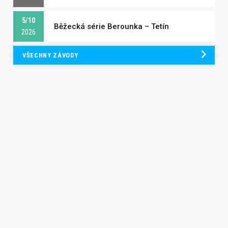
5/10
Běžecká série Berounka – Tetín
2026
VŠECHNY ZÁVODY