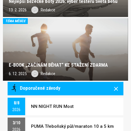
Nejlepší běžecké boty 2026: výběr testerů Světa běhu
13. 2. 2026
Redakce
TÉMA MĚSÍCE
E-BOOK „ZAČÍNÁM BĚHAT“ KE STAŽENÍ ZDARMA
6. 12. 2025
Redakce
Doporučené závody
8/8
NN NIGHT RUN Most
2026
3/10
PUMA Třeboňský půl/maraton 10 a 5 km
2026