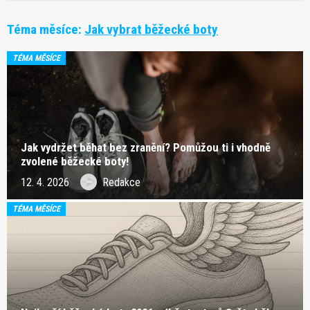
Téma měsíce:
Jak vybrat běžecké boty
TÉMA MĚSÍCE
Jak vydržet běhat bez zranění? Pomůžou ti i vhodně
zvolené běžecké boty!
12. 4. 2026
Redakce
TÉMA MĚSÍCE