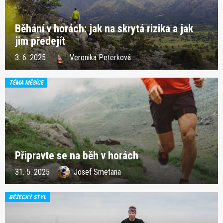
Běhání v horách: jak na skrytá rizika a jak
jim předejít
3. 6. 2025
Veronika Peterková
TÉMA MĚSÍCE
Připravte se na běh v horách
31. 5. 2025
Josef Smetana
BĚŽECKÝ STYL