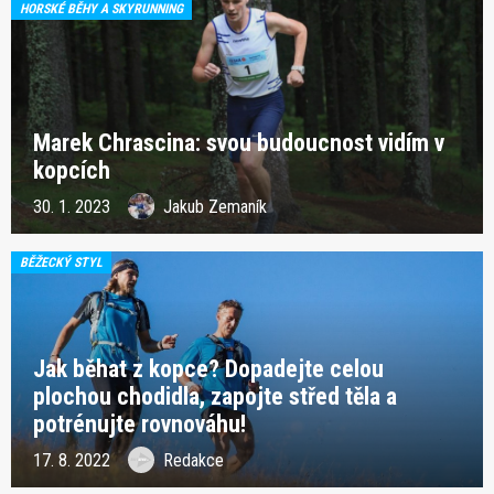
HORSKÉ BĚHY A SKYRUNNING
Marek Chrascina: svou budoucnost vidím v
kopcích
30. 1. 2023
Jakub Zemaník
BĚŽECKÝ STYL
Jak běhat z kopce? Dopadejte celou
plochou chodidla, zapojte střed těla a
potrénujte rovnováhu!
17. 8. 2022
Redakce