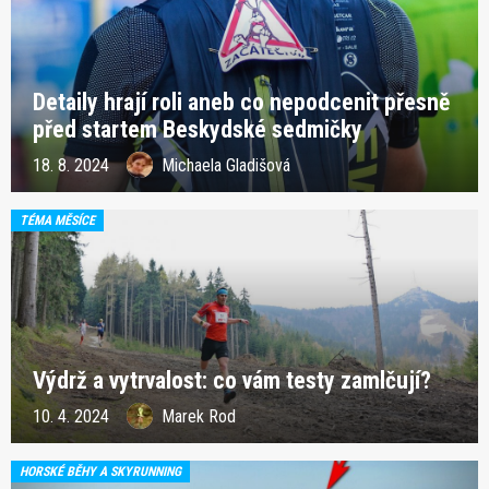
Detaily hrají roli aneb co nepodcenit přesně
před startem Beskydské sedmičky
18. 8. 2024
Michaela Gladišová
TÉMA MĚSÍCE
Výdrž a vytrvalost: co vám testy zamlčují?
10. 4. 2024
Marek Rod
HORSKÉ BĚHY A SKYRUNNING