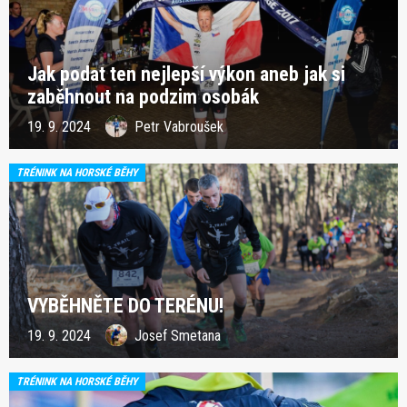
Jak podat ten nejlepší výkon aneb jak si
zaběhnout na podzim osobák
19. 9. 2024
Petr Vabroušek
TRÉNINK NA HORSKÉ BĚHY
VYBĚHNĚTE DO TERÉNU!
19. 9. 2024
Josef Smetana
TRÉNINK NA HORSKÉ BĚHY