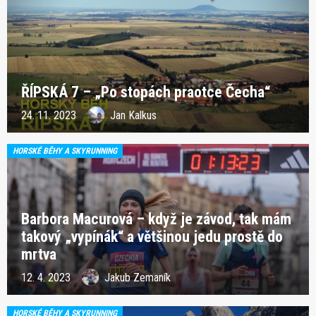
ŘÍPSKÁ 7 – „Po stopách praotce Čecha“
24. 11. 2023
Jan Kalkus
HORSKÉ BĚHY A SKYRUNNING
Barbora Macurová – když je závod, tak mám
takový „vypínák“ a většinou jedu prostě do
mrtva
12. 4. 2023
Jakub Zemaník
HORSKÉ BĚHY A SKYRUNNING