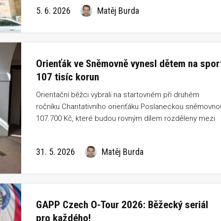
Dittrichová skvělé druhé místo a vybojovalo cenné
5. 6. 2026
Matěj Burda
stříbrné medaile.
Orienťák ve Sněmovně vynesl dětem na spor
107 tisíc korun
Orientační běžci vybrali na startovném při druhém
ročníku Charitativního orienťáku Poslaneckou sněmovno
107.700 Kč, které budou rovným dílem rozděleny mezi
Českou olympijskou nadaci a projekt Darujte kroužky
dětem.
31. 5. 2026
Matěj Burda
GAPP Czech O-Tour 2026: Běžecký seriál
pro každého!