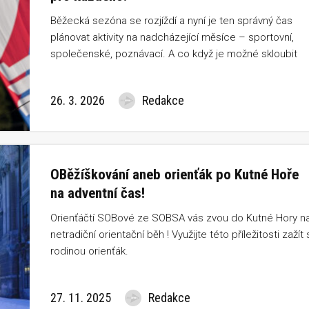
Běžecká sezóna se rozjíždí a nyní je ten správný čas
plánovat aktivity na nadcházející měsíce – sportovní,
společenské, poznávací. A co když je možné skloubit
všechny tyto aspekty do jedné akce? Závody seriálu v
orientačním běhu GAPP Czech Orienteering Tour jsou
26. 3. 2026
Redakce
skvělým příkladem, že to jde.
OBěžíškování aneb orienťák po Kutné Hoře
na adventní čas!
Orienťáčtí SOBové ze SOBSA vás zvou do Kutné Hory n
netradiční orientační běh ! Využijte této příležitosti zažít 
rodinou orienťák.
27. 11. 2025
Redakce