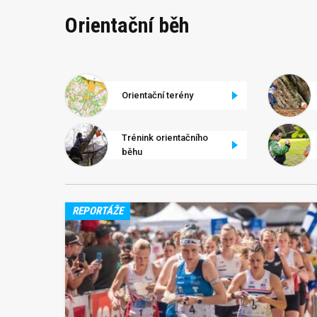
Orientační běh
Orientační terény
Trénink orientačního
běhu
REPORTÁŽE