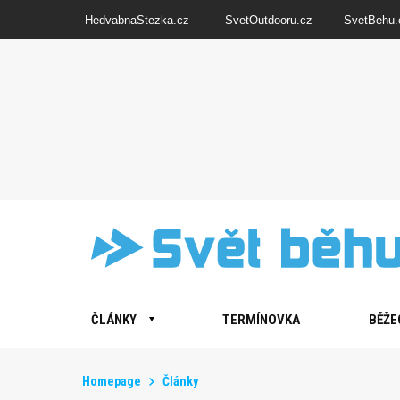
HedvabnaStezka.cz
SvetOutdooru.cz
SvetBehu.
ČLÁNKY
TERMÍNOVKA
BĚŽE
Homepage
Články