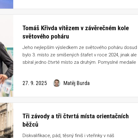
Tomáš Křivda vítězem v závěrečném kole
světového poháru
Jeho nejlepším výsledkem ze světového poháru dosud
bylo 3. místo ze smíšených štafet v roce 2024, jinak ale
sbíral jedno čtvrté místo za druhým. Pomyslné medaile
byly vždy na dostřel, ale vteřinky hrály v jeho
neprospěch. „Někdy se ta smůla musí prolomit,”
27. 9. 2025
Matěj Burda
neztrácel ani jednou víru český reprezentant. Nyní se
karty obrátily a Tomáš Křivda slaví své první vítězství na
světové scéně.
Tři závody a tři čtvrtá místa orientačních
běžců
Diskvalifikace, pád, těsný finiš i vteřinky v náš