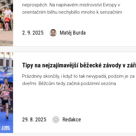
neprospěch. Na napínavém mistrovství Evropy v
orientačním běhu nechybělo mnoho k senzačním
českým medailím. Česká bilance ale nakonec zůstala
symbolická – tři čtvrtá místa a důkaz, že naši mají na to
2. 9. 2025
Matěj Burda
bojovat s evropskou elitou.
Tipy na nejzajímavější běžecké závody v zář
Prázdniny skončily, i když to tak nevypadá, podzim je za
dveřmi. Běžcům tedy začíná podzimní sezóna.
29. 8. 2025
Redakce