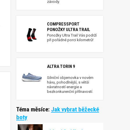
závody.
COMPRESSPORT
PONOŽKY ULTRA TRAIL
Ponožky Ultra Trail Vás podrží
při pořádné porci kilometrů!
ALTRA TORIN 9
Silniční objemovka v novém
hávu, pohodlnější, s větší
návratností energie a
bezkonkurenční přilnavostí.
Téma měsíce:
Jak vybrat běžecké
boty