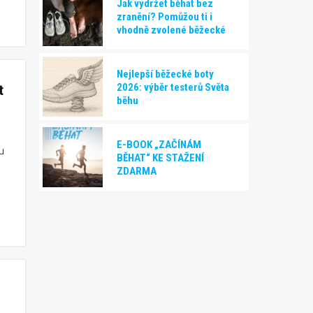
Jak vydržet běhat bez
zranění? Pomůžou ti i
vhodně zvolené běžecké
boty!
Nejlepší běžecké boty
2026: výběr testerů Světa
t
běhu
E-BOOK „ZAČÍNÁM
u
BĚHAT“ KE STAŽENÍ
ZDARMA