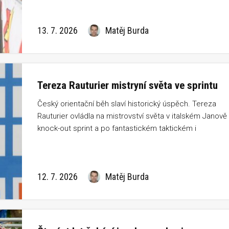
rozhodlo až v posledním úseku. Titul nakonec obhájili
Švýcaři, Česká republika doběhla ve světové konkurenci
13. 7. 2026
Matěj Burda
na 6. místě.
Tereza Rauturier mistryní světa ve sprintu
Český orientační běh slaví historický úspěch. Tereza
Rauturier ovládla na mistrovství světa v italském Janově
knock-out sprint a po fantastickém taktickém i
běžeckém výkonu získala titul mistryně světa. Navázala
tak na poslední české individuální zlato Dany Brožkové z
roku 2009 a zapsala se mezi největší osobnosti českéh
12. 7. 2026
Matěj Burda
orientačního sportu.