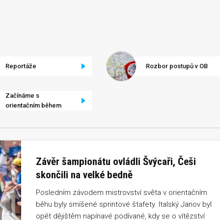
Reportáže
Rozbor postupů v OB
Začínáme s
orientačním během
Závěr šampionátu ovládli Švýcaři, Češi
skončili na velké bedně
Posledním závodem mistrovství světa v orientačním
běhu byly smíšené sprintové štafety. Italský Janov byl
opět dějištěm napínavé podívané, kdy se o vítězství