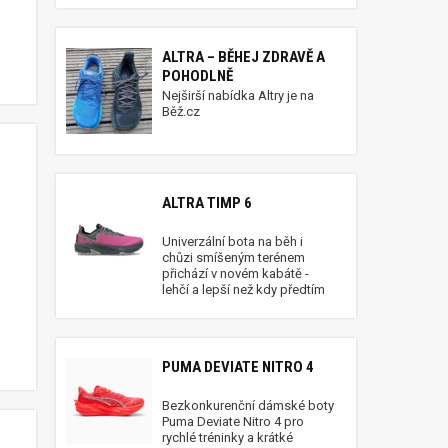
ALTRA – BĚHEJ ZDRAVĚ A
POHODLNĚ
Nejširší nabídka Altry je na
Běž.cz
ALTRA TIMP 6
Univerzální bota na běh i
chůzi smíšeným terénem
přichází v novém kabátě -
lehčí a lepší než kdy předtím
o
PUMA DEVIATE NITRO 4
Bezkonkurenční dámské boty
Puma Deviate Nitro 4 pro
rychlé tréninky a krátké