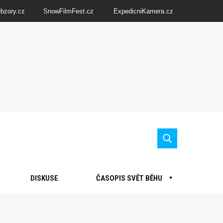
Obzory.cz
SnowFilmFest.cz
ExpedicniKamera.cz
DISKUSE
ČASOPIS SVĚT BĚHU