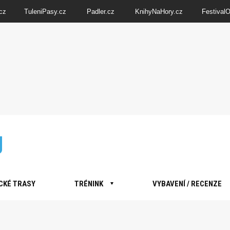
cz
TuleniPasy.cz
Padler.cz
KnihyNaHory.cz
Festival
CKÉ TRASY
TRÉNINK
VYBAVENÍ / RECENZE