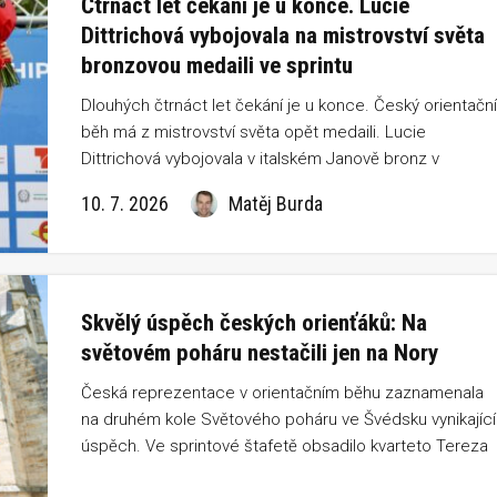
Čtrnáct let čekání je u konce. Lucie
Dittrichová vybojovala na mistrovství světa
bronzovou medaili ve sprintu
Dlouhých čtrnáct let čekání je u konce. Český orientační
běh má z mistrovství světa opět medaili. Lucie
Dittrichová vybojovala v italském Janově bronz v
individuálním sprintu a postarala se o jeden z největších
10. 7. 2026
Matěj Burda
úspěchů české reprezentace v posledních letech. Jen
těsně za stupni vítězů navíc skončila Tereza Rauturier,
která obsadila výborné čtvrté místo.
Skvělý úspěch českých orienťáků: Na
světovém poháru nestačili jen na Nory
Česká reprezentace v orientačním běhu zaznamenala
na druhém kole Světového poháru ve Švédsku vynikající
úspěch. Ve sprintové štafetě obsadilo kvarteto Tereza
Rauturier, Jakub Glonek, Tomáš Křivda a Lucie