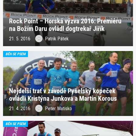
Rock Point – Horská výzva 2016: Premiéru
na Božím Daru ovládl dogtrekař Jiřík
21. 5. 2016
Patrik Pátek
BĚH SE PSEM
Nejdelší trať v závodě Pyšelský kopeček
ovládli Kristýna Junková a Martin Korous
21. 4. 2016
Peter Matisko
BĚH SE PSEM