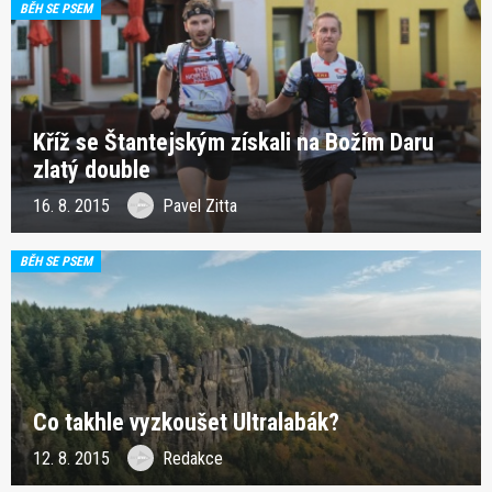
BĚH SE PSEM
Kříž se Štantejským získali na Božím Daru
zlatý double
16. 8. 2015
Pavel Zitta
BĚH SE PSEM
Co takhle vyzkoušet Ultralabák?
12. 8. 2015
Redakce