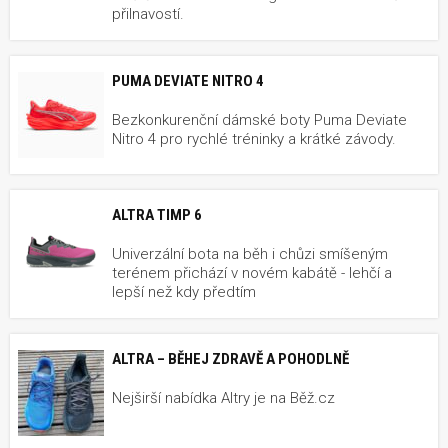
přilnavostí.
PUMA DEVIATE NITRO 4
Bezkonkurenční dámské boty Puma Deviate
Nitro 4 pro rychlé tréninky a krátké závody.
ALTRA TIMP 6
Univerzální bota na běh i chůzi smíšeným
terénem přichází v novém kabátě - lehčí a
lepší než kdy předtím
ALTRA – BĚHEJ ZDRAVĚ A POHODLNĚ
Nejširší nabídka Altry je na Běž.cz