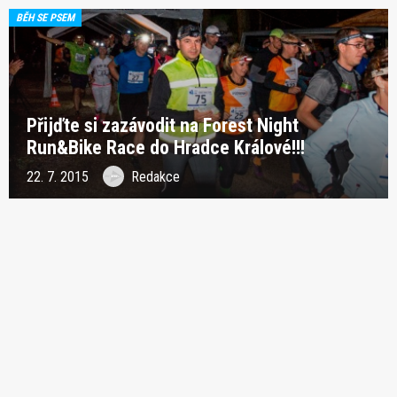
BĚH SE PSEM
Přijďte si zazávodit na Forest Night
Run&Bike Race do Hradce Králové!!!
22. 7. 2015
Redakce