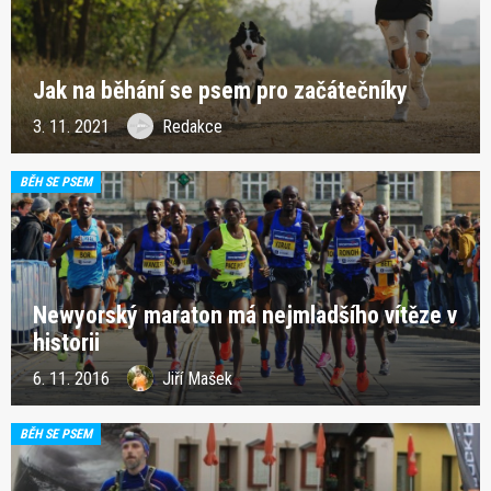
Jak na běhání se psem pro začátečníky
3. 11. 2021
Redakce
BĚH SE PSEM
Newyorský maraton má nejmladšího vítěze v
historii
6. 11. 2016
Jiří Mašek
BĚH SE PSEM