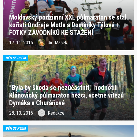
Moldavský podzimní XXL půlmaraton se stal
kořistí Ondřeje Motla a Dominiky Týlové +
FOTKY ZÁVODNÍKŮ KE STAŽENÍ
17. 11. 2015
Jiří Mašek
BĚH SE PSEM
“Byla by škoda se nezúčastnit,” hodnotili
Klánovický půlmaraton běžci, včetně vítězů
Dymáka a Churáňové
28. 10. 2015
Redakce
BĚH SE PSEM