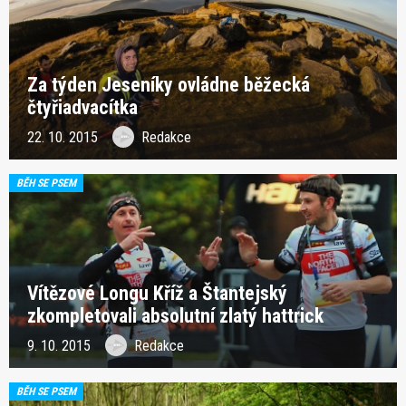
Za týden Jeseníky ovládne běžecká
čtyřiadvacítka
22. 10. 2015
Redakce
BĚH SE PSEM
Vítězové Longu Kříž a Štantejský
zkompletovali absolutní zlatý hattrick
9. 10. 2015
Redakce
BĚH SE PSEM