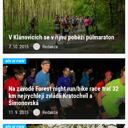
V Klánovicích se v říjnu poběží půlmaraton
7. 10. 2015
Redakce
BĚH SE PSEM
Na závodě Forest night run/bike race trať 32
km nejrychleji zvládli Kratochvíl a
Šimonovská
11. 9. 2015
Redakce
BĚH SE PSEM