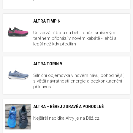
ALTRA TIMP 6
Univerzální bota na běh i chůzi smíšeným
terénem přichází v novém kabátě - lehčí a
lepší než kdy předtím
ALTRA TORIN 9
Silniční objemovka v novém hávu, pohodlnější,
s větší návratností energie a bezkonkurenční
přilnavostí.
ALTRA – BĚHEJ ZDRAVĚ A POHODLNĚ
Nejširší nabídka Altry je na Běž.cz