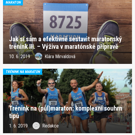
MARATON
Jak si sám a efektivně sestavit maratonský
trénink III. – Výživa v maratónské přípravě
10. 6. 2019
Klára Mirvaldová
TRÉNINK NA MARATON
Trénink na (půl)maraton: komplexní souhrn
tipů
1. 6. 2019
Redakce