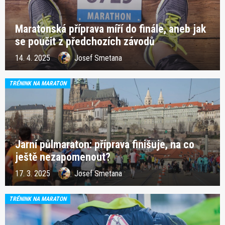
Maratonská příprava míří do finále, aneb jak
se poučit z předchozích závodů
14. 4. 2025
Josef Smetana
TRÉNINK NA MARATON
Jarní půlmaraton: příprava finišuje, na co
ještě nezapomenout?
17. 3. 2025
Josef Smetana
TRÉNINK NA MARATON