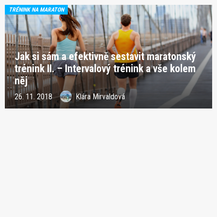
TRÉNINK NA MARATON
Jak si sám a efektivně sestavit maratonský
trénink II. – Intervalový trénink a vše kolem
něj
26. 11. 2018
Klára Mirvaldová