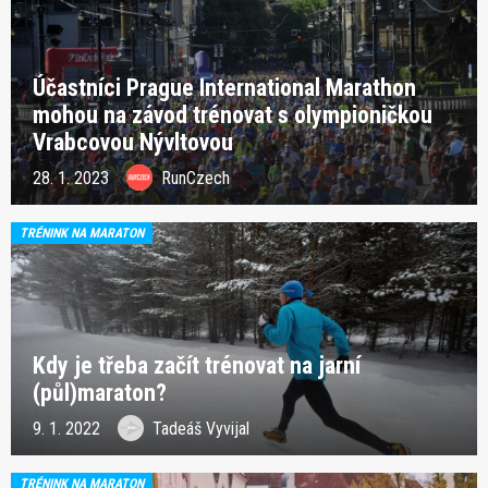
Účastníci Prague International Marathon
mohou na závod trénovat s olympioničkou
Vrabcovou Nývltovou
28. 1. 2023
RunCzech
TRÉNINK NA MARATON
Kdy je třeba začít trénovat na jarní
(půl)maraton?
9. 1. 2022
Tadeáš Vyvijal
TRÉNINK NA MARATON