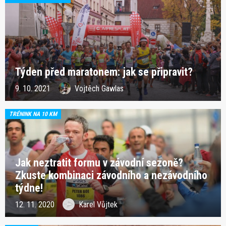
Týden před maratonem: jak se připravit?
9. 10. 2021
Vojtěch Gawlas
TRÉNINK NA 10 KM
Jak neztratit formu v závodní sezoně?
Zkuste kombinaci závodního a nezávodního
týdne!
12. 11. 2020
Karel Vůjtek