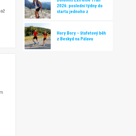
2026: poslední týdny do
 až
startu jednoho z
nejnáročnějších závodů
Evropy
Hory Bory – štafetový běh
z Beskyd na Pálavu
ém