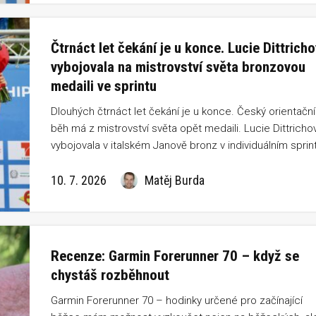
Čtrnáct let čekání je u konce. Lucie Dittrich
vybojovala na mistrovství světa bronzovou
medaili ve sprintu
Dlouhých čtrnáct let čekání je u konce. Český orientační
běh má z mistrovství světa opět medaili. Lucie Dittricho
vybojovala v italském Janově bronz v individuálním sprin
a postarala se o jeden z největších úspěchů české
reprezentace v posledních letech. Jen těsně za stupni
10. 7. 2026
Matěj Burda
vítězů navíc skončila Tereza Rauturier, která obsadila
výborné čtvrté místo.
Recenze: Garmin Forerunner 70 – když se
chystáš rozběhnout
Garmin Forerunner 70 – hodinky určené pro začínající