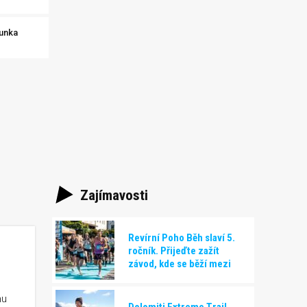
unka
Zajímavosti
Revírní Poho Běh slaví 5.
ročník. Přijeďte zažít
závod, kde se běží mezi
historií a budoucností, už
20.6.2026 v Karviné
hu
Dolomiti Extreme Trail