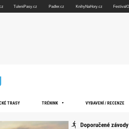
cz
TuleniPasy.cz
Padler.cz
KnihyNaHory.cz
Festival
CKÉ TRASY
TRÉNINK
VYBAVENÍ / RECENZE
Doporučené závody