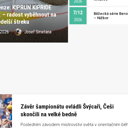
2026
nze: KIPRUN KIPRIDE
7/12
– radost vyběhnout na
Běžecká série Bero
– Nižbor
2026
delší štreku
 2026
Josef Smetana
Závěr šampionátu ovládli Švýcaři, Češi
skončili na velké bedně
Posledním závodem mistrovství světa v orientačním bě