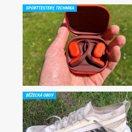
SPORTTESTERY, TECHNIKA
BĚŽECKÁ OBUV