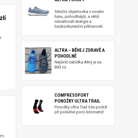
Silniční objemovka v novém
hávu, pohodlnější, s větší
zlí
návratností energie a
bezkonkurenční přilnavostí.
u
ALTRA – BĚHEJ ZDRAVĚ A
POHODLNĚ
Nejširší nabídka Altry je na
Běž.cz
COMPRESSPORT
PONOŽKY ULTRA TRAIL
Ponožky Ultra Trail Vás podrží
při pořádné porci kilometrů!
em.