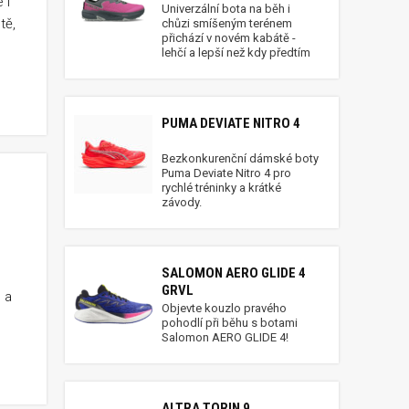
 i
Univerzální bota na běh i
tě,
chůzi smíšeným terénem
přichází v novém kabátě -
.
lehčí a lepší než kdy předtím
ové
PUMA DEVIATE NITRO 4
Bezkonkurenční dámské boty
Puma Deviate Nitro 4 pro
rychlé tréninky a krátké
závody.
SALOMON AERO GLIDE 4
GRVL
 a
Objevte kouzlo pravého
pohodlí při běhu s botami
Salomon AERO GLIDE 4!
 ho
 se
ALTRA TORIN 9