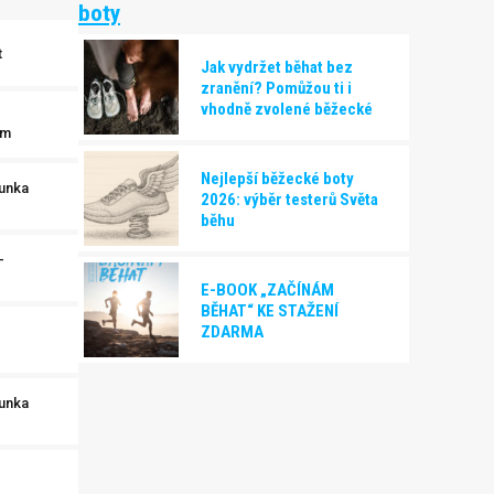
boty
t
Jak vydržet běhat bez
zranění? Pomůžou ti i
vhodně zvolené běžecké
boty!
km
Nejlepší běžecké boty
unka
2026: výběr testerů Světa
běhu
–
E-BOOK „ZAČÍNÁM
BĚHAT“ KE STAŽENÍ
ZDARMA
unka