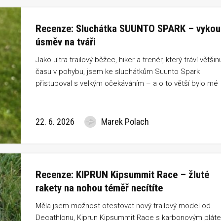
Recenze: Sluchátka SUUNTO SPARK – vykou
úsměv na tváři
Jako ultra trailový běžec, hiker a trenér, který tráví většin
času v pohybu, jsem ke sluchátkům Suunto Spark
přistupoval s velkým očekáváním – a o to větší bylo mé
překvapení. Testoval jsem je při běhu i v běžném dni a
rychle mi vykouzlila úsměv na tváři.
22. 6. 2026
Marek Polach
Recenze: KIPRUN Kipsummit Race – žluté
rakety na nohou téměř necítíte
Měla jsem možnost otestovat nový trailový model od
Decathlonu, Kiprun Kipsummit Race s karbonovým plát