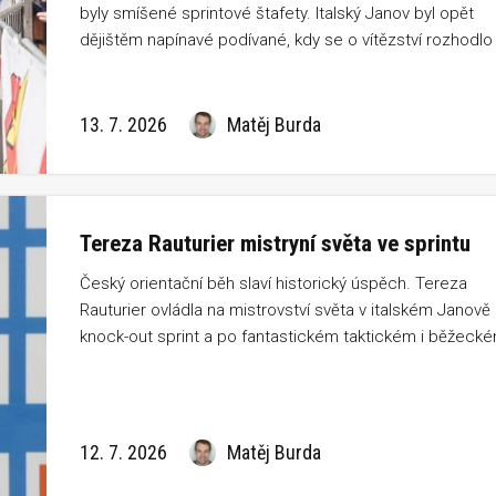
byly smíšené sprintové štafety. Italský Janov byl opět
dějištěm napínavé podívané, kdy se o vítězství rozhodlo
v posledním úseku. Titul nakonec obhájili Švýcaři, Česká
republika doběhla ve světové konkurenci na 6. místě.
13. 7. 2026
Matěj Burda
Tereza Rauturier mistryní světa ve sprintu
Český orientační běh slaví historický úspěch. Tereza
Rauturier ovládla na mistrovství světa v italském Janově
knock-out sprint a po fantastickém taktickém i běžeck
výkonu získala titul mistryně světa. Navázala tak na
poslední české individuální zlato Dany Brožkové z roku
2009 a zapsala se mezi největší osobnosti českého
orientačního sportu.
12. 7. 2026
Matěj Burda