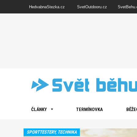
HedvabnaStezka.cz
SvetOutdooru.cz
SvetBehu.
ČLÁNKY
TERMÍNOVKA
BĚŽE
SPORTTESTERY, TECHNIKA