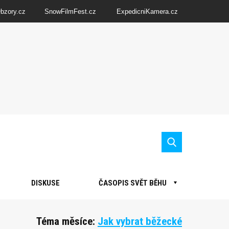
Obzory.cz
SnowFilmFest.cz
ExpedicniKamera.cz
DISKUSE
ČASOPIS SVĚT BĚHU
Téma měsíce:
Jak vybrat běžecké