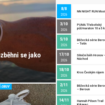
8/8
NN NIGHT RUN Mos
2026
3/10
PUMA Třeboňský
půl/maraton 10 a 5 
2026
5/10
Běžecká série Bero
– Tetín
2026
zběhni se jako
17/10
Silniční běh Hronov 
Náchod
2026
18/10
Kros Českým rájem
2026
2/11
Běžecká série Bero
Á OBUV
– Beroun
2026
14/11
Hannah Pilsen Trail
Krkavec