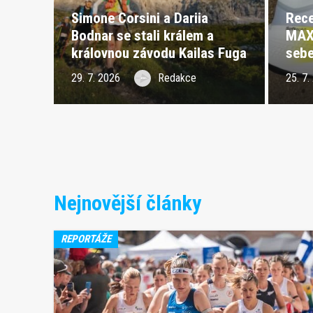
Simone Corsini a Dariia
Rece
Bodnar se stali králem a
MAX 
královnou závodu Kailas Fuga
sebe
Dolomiti Extreme Trail 2026
29. 7. 2026
Redakce
25. 7.
Nejnovější články
REPORTÁŽE