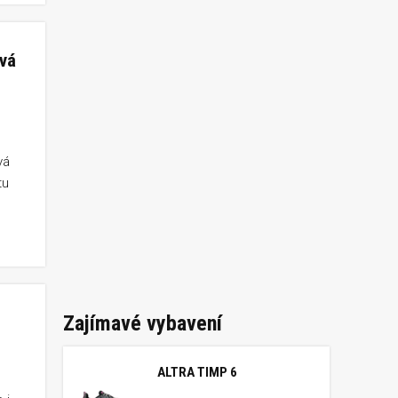
ová
vá
tu
Zajímavé vybavení
ALTRA TIMP 6