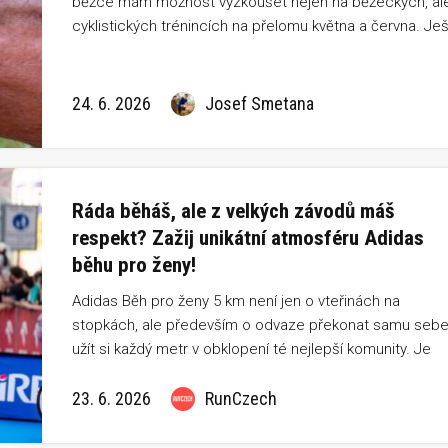
běžce mám možnost vyzkoušet nejen na běžeckých, ale
cyklistických trénincích na přelomu května a června. Ješ
než stihnou dorazit, zvládnu si je na webu „proklepnout“
AMOLED displej, optický sensor, GPS, pokročilé trénink
a zdravotní funkce, navigace po trase nebo sledování
24. 6. 2026
Josef Smetana
intenzity výkonu ve wattech.
Ráda běháš, ale z velkých závodů máš
respekt? Zažij unikátní atmosféru Adidas
běhu pro ženy!
Adidas Běh pro ženy 5 km není jen o vteřinách na
stopkách, ale především o odvaze překonat samu sebe
užít si každý metr v obklopení té nejlepší komunity. Je
oslavou pohybu, radosti i ženské pospolitosti a zvládne
i úplný začátečník. Vezmi kámošku, vylaď outfit a vidíme
23. 6. 2026
RunCzech
na startu!