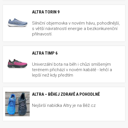
ALTRA TORIN 9
Silniční objemovka v novém hávu, pohodlnější,
s větší návratností energie a bezkonkurenční
přilnavostí.
ALTRA TIMP 6
Univerzální bota na běh i chůzi smíšeným
terénem přichází v novém kabátě - lehčí a
lepší než kdy předtím
ALTRA – BĚHEJ ZDRAVĚ A POHODLNĚ
Nejširší nabídka Altry je na Běž.cz