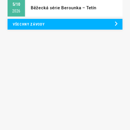
5/10
Běžecká série Berounka – Tetín
2026
VŠECHNY ZÁVODY