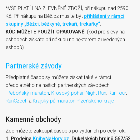
*VŠE PLATÍ I NA ZLEVNĚNÉ ZBOŽÍ, při nákupu nad 2590
Kč. Při nákupu na Běž.cz musíte být
přihlášeni v rámci
skupiny „Běžci, běžkyně, trekaři, trekařky“
.
KÓD MŮŽETE POUŽÍT OPAKOVANĚ.
(kód pro slevy na
eshopech získáte při nákupu na některém z uvedených
eshopů)
Partnerské závody
Předplatné časopisy můžete získat také v rámci
předplatného na našich partnerských závodech:
Třeboňský maraton
,
Krosový pohár
,
Night Run
,
RunTour
,
RunCzech
a
Krajský půlmaraton Plzeňského kraje
Kamenné obchody
Zde můžete zakoupit časopis po vydáních po celý rok:
1. Prodejna
KnihyNaHory.cz
, Dukelských hrdinů 567/52,