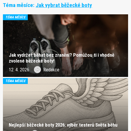
Téma měsíce:
Jak vybrat běžecké boty
TÉMA MĚSÍCE
Jak vydržet běhat bez zranění? Pomůžou ti i vhodně
zvolené běžecké boty!
12. 4. 2026
Redakce
TÉMA MĚSÍCE
Nejlepší běžecké boty 2026: výběr testerů Světa běhu