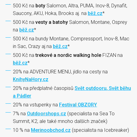
500 Kč na
boty
Salomon, Altra, PUMA, Inov-8, Dynafit,
Saucony, AKU, Hoka, Brooks aj. na
běž.cz
*
500 Kč na
vesty a batohy
Salomon, Montane, Osprey
na
běž.cz
*
500 Kč na bundy Montane, Compressport, Inov-8, Mac
in Sac, Crazy aj.na
běž.cz
*
500 Kč na
trekové a nordic walking hole
FIZAN na
běž.cz
*
20% na ADVENTURE MENU, jídlo na cesty na
KnihyNaHory.cz
20% na předplatné časopisů
Svět outdooru, Svět běhu
a Pádler
20% na vstupenky na
Festival OBZORY
7% na
Outdoorshops.cz
(specialista na Sea To
Summit, K2, ale také mnoho dalších značek)
10 % na
Merinoobchod.cz
(specialista na Icebreaker)