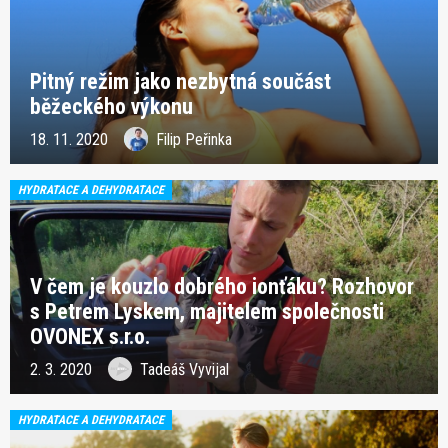
Pitný režim jako nezbytná součást
běžeckého výkonu
18. 11. 2020
Filip Peřinka
HYDRATACE A DEHYDRATACE
V čem je kouzlo dobrého ionťáku? Rozhovor
s Petrem Lyskem, majitelem společnosti
OVONEX s.r.o.
2. 3. 2020
Tadeáš Vyvijal
HYDRATACE A DEHYDRATACE