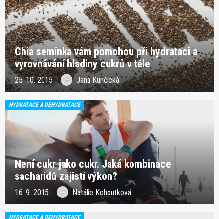
Chia semínka vám pomohou při hydrataci a
vyrovnávání hladiny cukrů v těle
25. 10. 2015
Jana Kunčická
HYDRATACE A DEHYDRATACE
Není cukr jako cukr. Jaká kombinace
sacharidů zajistí výkon?
16. 9. 2015
Natálie Kohoutková
HYDRATACE A DEHYDRATACE