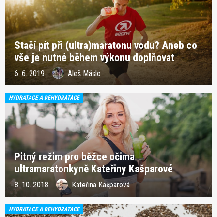
Stačí pít při (ultra)maratonu vodu? Aneb co
vše je nutné během výkonu doplňovat
6. 6. 2019
Aleš Máslo
HYDRATACE A DEHYDRATACE
Pitný režim pro běžce očima
ultramaratonkyně Kateřiny Kašparové
8. 10. 2018
Kateřina Kašparová
HYDRATACE A DEHYDRATACE