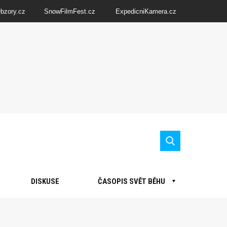
Obzory.cz
SnowFilmFest.cz
ExpedicniKamera.cz
DISKUSE
ČASOPIS SVĚT BĚHU