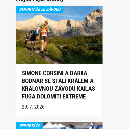
REPORTÁŽE ZE ZÁVODŮ
SIMONE CORSINI A DARIIA
BODNAR SE STALI KRÁLEM A
KRÁLOVNOU ZÁVODU KAILAS
FUGA DOLOMITI EXTREME
TRAIL 2026
29. 7. 2026
REPORTÁŽE