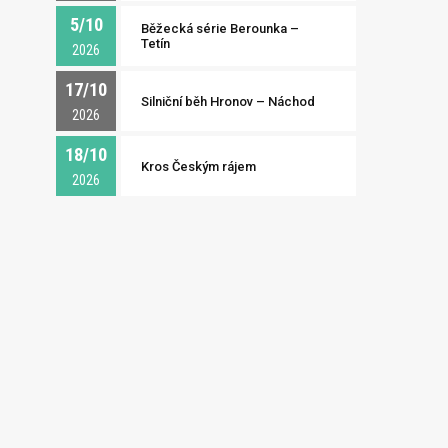
5/10
Běžecká série Berounka –
Tetín
2026
17/10
Silniční běh Hronov – Náchod
2026
18/10
Kros Českým rájem
2026