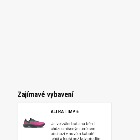
Zajímavé vybavení
ALTRA TIMP 6
Univerzální bota na běh i
chůzi smíšeným terénem
přichází v novém kabátě -
lehčí a lepší než kdy předtím