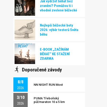
Jak vydržet běhat bez
zranění? Pomůžou ti i
vhodně zvolené běžecké
boty!
Nejlepší běžecké boty
2026: výběr testerů Světa
běhu
E-BOOK „ZAČÍNÁM
BĚHAT“ KE STAŽENÍ
ZDARMA
Doporučené závody
8/8
NN NIGHT RUN Most
2026
3/10
PUMA Třeboňský
půl/maraton 10 a 5 km
2026