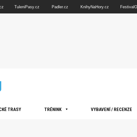
cz
TuleniPasy.cz
Padler.cz
KnihyNaHory.cz
Festival
CKÉ TRASY
TRÉNINK
VYBAVENÍ / RECENZE