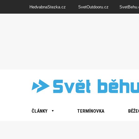
HedvabnaStezka.cz
SvetOutdooru.cz
SvetBehu.
ČLÁNKY
TERMÍNOVKA
BĚŽE