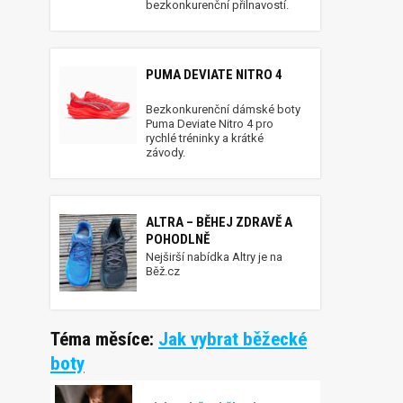
bezkonkurenční přilnavostí.
PUMA DEVIATE NITRO 4
Bezkonkurenční dámské boty
Puma Deviate Nitro 4 pro
rychlé tréninky a krátké
závody.
ALTRA – BĚHEJ ZDRAVĚ A
POHODLNĚ
Nejširší nabídka Altry je na
Běž.cz
Téma měsíce:
Jak vybrat běžecké
boty