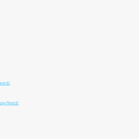
feed/
asy/feed/