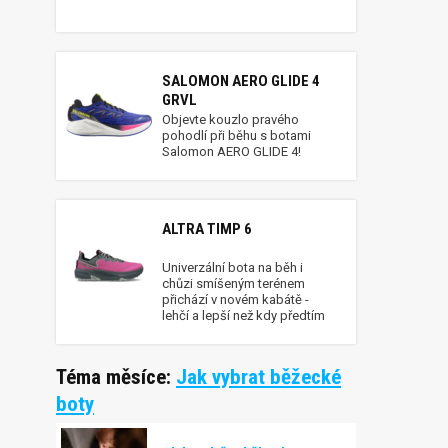
SALOMON AERO GLIDE 4
GRVL
Objevte kouzlo pravého
pohodlí při běhu s botami
Salomon AERO GLIDE 4!
ALTRA TIMP 6
Univerzální bota na běh i
chůzi smíšeným terénem
přichází v novém kabátě -
lehčí a lepší než kdy předtím
Téma měsíce:
Jak vybrat běžecké
boty