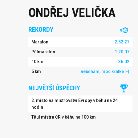
ONDŘEJ VELIČKA
REKORDY
Maraton
2:52:27
Půlmaraton
1:20:07
10 km
36:02
5 km
neběhám, moc krátké :-)
NEJVĚTŠÍ ÚSPĚCHY
2. místo na mistrovství Evropy v běhu na 24
hodin
Titul mistra ČR v běhu na 100 km