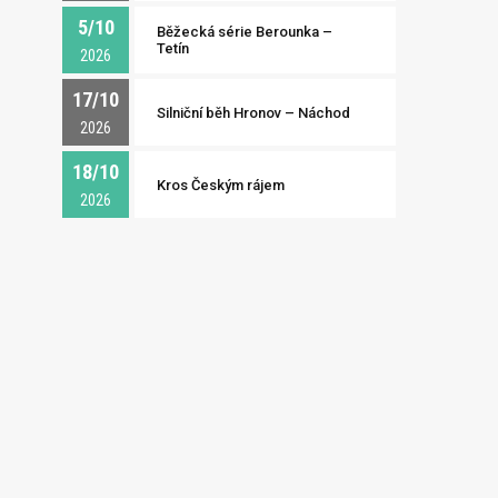
5/10
Běžecká série Berounka –
Tetín
2026
17/10
Silniční běh Hronov – Náchod
2026
18/10
Kros Českým rájem
2026