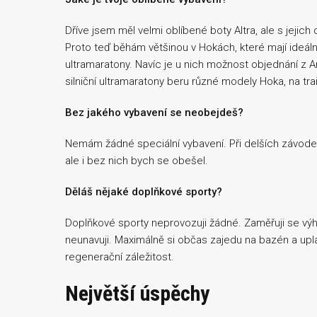
Dříve jsem měl velmi oblíbené boty Altra, ale s jejich
Proto teď běhám většinou v Hokách, které mají ideáln
ultramaratony. Navíc je u nich možnost objednání z A
silniční ultramaratony beru různé modely Hoka, na tr
Bez jakého vybavení se neobejdeš?
Nemám žádné speciální vybavení. Při delších závode
ale i bez nich bych se obešel.
Děláš nějaké doplňkové sporty?
Doplňkové sporty neprovozuji žádné. Zaměřuji se výh
neunavuji. Maximálně si občas zajedu na bazén a upla
regenerační záležitost.
Největší úspěchy