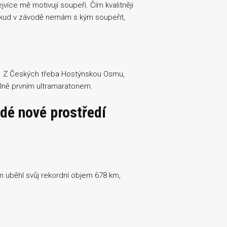
íce mě motivují soupeři. Čím kvalitněji
okud v závodě nemám s kým soupeřit,
.
n. Z Českých třeba Hostýnskou Osmu,
plně prvním ultramaratonem.
dé nové prostředí
m uběhl svůj rekordní objem 678 km,