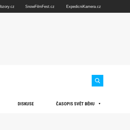
Obzory.cz
SnowFilmFest.cz
ExpedicniKamera.cz
DISKUSE
ČASOPIS SVĚT BĚHU