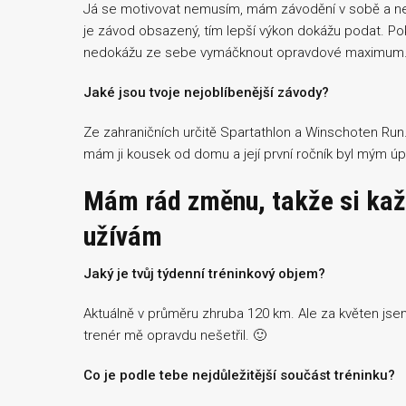
Já se motivovat nemusím, mám závodění v sobě a nejv
je závod obsazený, tím lepší výkon dokážu podat. P
nedokážu ze sebe vymáčknout opravdové maximum
Jaké jsou tvoje nejoblíbenější závody?
Ze zahraničních určitě Spartathlon a Winschoten Ru
mám ji kousek od domu a její první ročník byl mým ú
Mám rád změnu, takže si kaž
užívám
Jaký je tvůj týdenní tréninkový objem?
Aktuálně v průměru zhruba 120 km. Ale za květen jse
trenér mě opravdu nešetřil. 🙂
Co je podle tebe nejdůležitější součást tréninku?