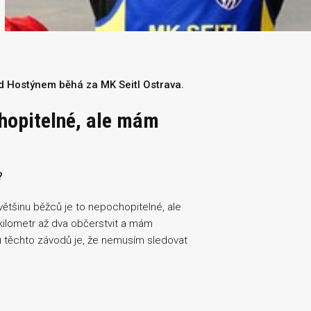
od Hostýnem běhá za MK Seitl Ostrava.
chopitelné, ale mám
?
o většinu běžců je to nepochopitelné, ale
ilometr až dva občerstvit a mám
 těchto závodů je, že nemusím sledovat