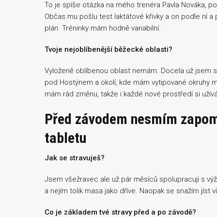
To je spíše otázka na mého trenéra Pavla Nováka, po
Občas mu pošlu test laktátové křivky a on podle ní 
plán. Tréninky mám hodně variabilní.
Tvoje nejoblíbenější běžecké oblasti?
Vyloženě oblíbenou oblast nemám. Docela už jsem si z
pod Hostýnem a okolí, kde mám vytipované okruhy m
mám rád změnu, takže i každé nové prostředí si užív
Před závodem nesmím zapom
tabletu
Jak se stravuješ?
Jsem všežravec ale už pár měsíců spolupracuji s
a nejím tolik masa jako dříve. Naopak se snažím jíst 
Co je základem tvé stravy před a po závodě?