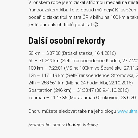
V loňském roce jsem získal stříbrnou medaili na mist
francouzském Albi. To je dosud můj největší úspěch a
podařilo získat titul mistra ČR v běhu na 100 km a tak
ještě pár dalších titulů posbírat 🙂
Další osobní rekordy
50 km – 3:37:08 (Brdská stezka, 16.4.2016)
6h – 71,249 km (Self-Transcendence Kladno, 27.7.20
100 km – 7:23:01 (MS na 100km ve Španělsku, 27.11.
12h – 147,119 km (Self-Transcendence Stromovka, 2
24h – 258,661 km (ME na 24 hodin Albi, 22.10.2016)
Spartathlon (246 km) – 31:38:47 (30.9.-1.10.2016)
Ironman – 11:47:36 (Moraviaman Otrokovice, 23.6.201
Ondru můžete sledovat také na jeho blogu
www.ultr
/Fotografie: archiv Ondřeje Veličky/