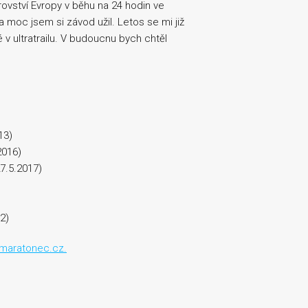
rovství Evropy v běhu na 24 hodin ve
 moc jsem si závod užil. Letos se mi již
é v ultratrailu. V budoucnu bych chtěl
13)
2016)
7.5.2017)
2)
amaratonec.cz.