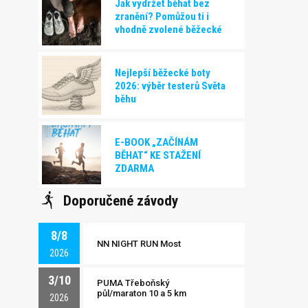
Jak vydržet běhat bez
zranění? Pomůžou ti i
vhodně zvolené běžecké
boty!
Nejlepší běžecké boty
2026: výběr testerů Světa
běhu
E-BOOK „ZAČÍNÁM
BĚHAT“ KE STAŽENÍ
ZDARMA
Doporučené závody
8/8
NN NIGHT RUN Most
2026
3/10
PUMA Třeboňský
půl/maraton 10 a 5 km
2026