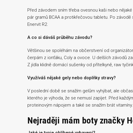
Před závodem sním třeba ovesnou kaši nebo nějak
pár gramů BCAA a protikřečovou tabletu. Po závodě s
Enervit R2.
A co si dáváš průběhu závodu?
Většinou se spoléhám na občerstvení od organizátor
čerpám z ionťáku, Coly a ovoce. U delších závodů zař
Z jídla klidně domácí sušenky od přítelkyně, raw tyč
Využíváš nějaké gely nebo doplňky stravy?
V poslední době se snažím gelům vyhýbat, ale občas
kterého je výhoda, že se nemusí zapíjet. Před každý
proteinovým nápojem a také se snažím brát vitamíny.
Nejraději mám boty značky H
Jaké je tvoje oblíbené vybavení?