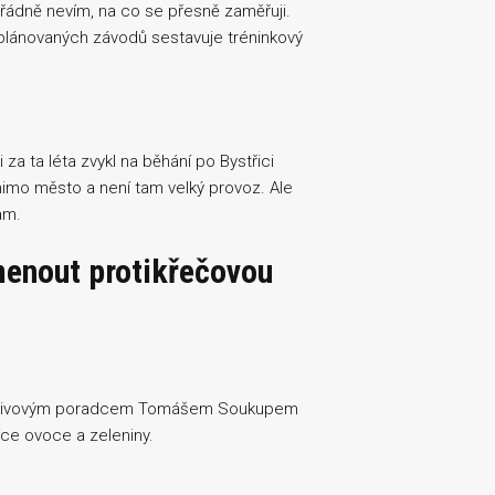
řádně nevím, na co se přesně zaměřuji.
a plánovaných závodů sestavuje tréninkový
a ta léta zvykl na běhání po Bystřici
imo město a není tam velký provoz. Ale
ám.
enout protikřečovou
 výživovým poradcem Tomášem Soukupem
více ovoce a zeleniny.