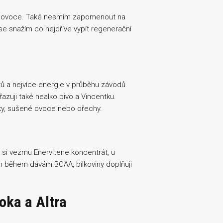
é ovoce. Také nesmím zapomenout na
e snažím co nejdříve vypít regenerační
ů a nejvíce energie v průběhu závodů
azuji také nealko pivo a Vincentku.
inky, sušené ovoce nebo ořechy.
 si vezmu Enervitene koncentrát, u
m během dávám BCAA, bílkoviny doplňuji
oka a Altra