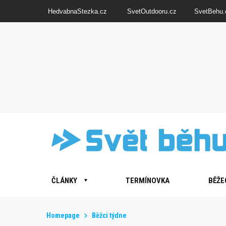
HedvabnaStezka.cz
SvetOutdooru.cz
SvetBehu.
ČLÁNKY
TERMÍNOVKA
BĚŽE
Homepage
Běžci týdne