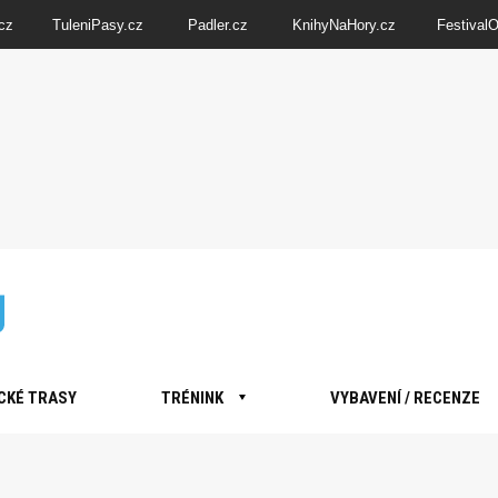
cz
TuleniPasy.cz
Padler.cz
KnihyNaHory.cz
Festival
CKÉ TRASY
TRÉNINK
VYBAVENÍ / RECENZE