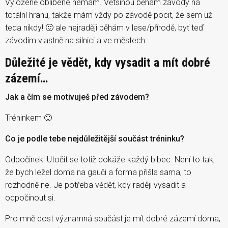
Vyloženě oblíbené nemám. Většinou běhám závody na
totální hranu, takže mám vždy po závodě pocit, že sem už
teda nikdy! 🙂 ale nejraději běhám v lese/přírodě, byť teď
závodím vlastně na silnici a ve městech.
Důležité je vědět, kdy vysadit a mít dobré
zázemí…
Jak a čím se motivuješ před závodem?
Tréninkem 🙂
Co je podle tebe nejdůležitější součást tréninku?
Odpočinek! Utočit se totiž dokáže každý blbec. Není to tak,
že bych ležel doma na gauči a forma přišla sama, to
rozhodně ne. Je potřeba vědět, kdy raději vysadit a
odpočinout si.
Pro mně dost významná součást je mít dobré zázemí doma,