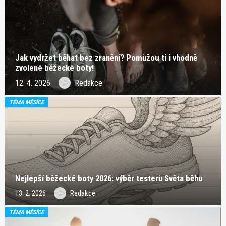
Jak vydržet běhat bez zranění? Pomůžou ti i vhodně
zvolené běžecké boty!
12. 4. 2026
Redakce
TÉMA MĚSÍCE
Nejlepší běžecké boty 2026: výběr testerů Světa běhu
13. 2. 2026
Redakce
TÉMA MĚSÍCE