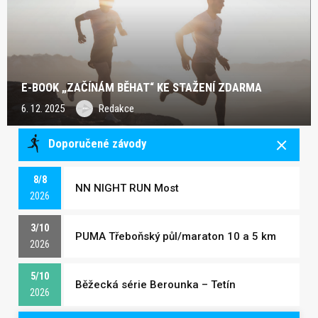
E-BOOK „ZAČÍNÁM BĚHAT“ KE STAŽENÍ ZDARMA
6. 12. 2025
Redakce
Doporučené závody
8/8
NN NIGHT RUN Most
2026
3/10
PUMA Třeboňský půl/maraton 10 a 5 km
2026
5/10
Běžecká série Berounka – Tetín
2026