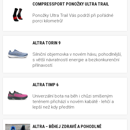
COMPRESSPORT PONOŽKY ULTRA TRAIL
Ponožky Ultra Trail Vás podrží při pořádné
porci kilometrů!
ALTRA TORIN 9
Silniční objemovka v novém hávu, pohodlnější,
s větší návratností energie a bezkonkurenční
přilnavostí.
ALTRA TIMP 6
Univerzální bota na běh i chůzi smíšeným
terénem přichází v novém kabátě - lehčí a
lepší než kdy předtím
ALTRA – BĚHEJ ZDRAVĚ A POHODLNĚ