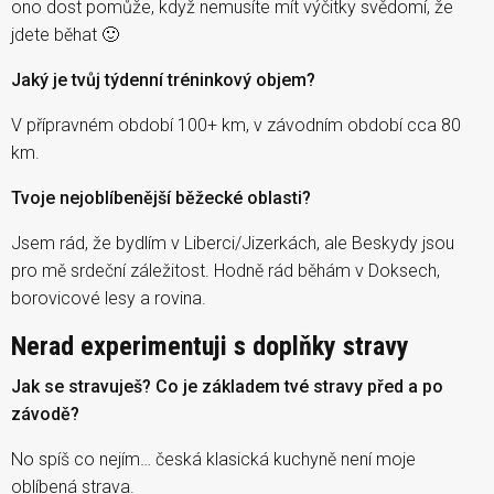
ono dost pomůže, když nemusíte mít výčitky svědomí, že
jdete běhat 🙂
Jaký je tvůj týdenní tréninkový objem?
V přípravném období 100+ km, v závodním období cca 80
km.
Tvoje nejoblíbenější běžecké oblasti?
Jsem rád, že bydlím v Liberci/Jizerkách, ale Beskydy jsou
pro mě srdeční záležitost. Hodně rád běhám v Doksech,
borovicové lesy a rovina.
Nerad experimentuji s doplňky stravy
Jak se stravuješ? Co je základem tvé stravy před a po
závodě?
No spíš co nejím… česká klasická kuchyně není moje
oblíbená strava.