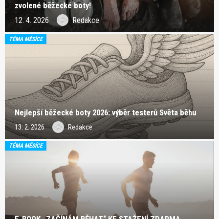
zvolené běžecké boty!
12. 4. 2026
Redakce
TÉMA MĚSÍCE
Nejlepší běžecké boty 2026: výběr testerů Světa běhu
13. 2. 2026
Redakce
TÉMA MĚSÍCE
E-BOOK „ZAČÍNÁM BĚHAT“ KE STAŽENÍ ZDARMA