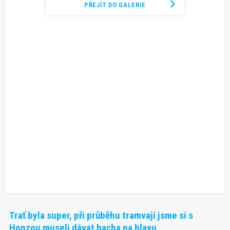
PŘEJÍT DO GALERIE
Trať byla super, při průběhu tramvají jsme si s
Honzou museli dávat bacha na hlavu