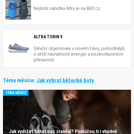
Nejširší nabídka Altry je na Běž.cz
ALTRA TORIN 9
Silniční objemovka v novém hávu, pohodlnější,
s větší návratností energie a bezkonkurenční
přilnavostí.
Téma měsíce:
Jak vybrat běžecké boty
TÉMA MĚSÍCE
Jak vydržet běhat bez zranění? Pomůžou ti i vhodně