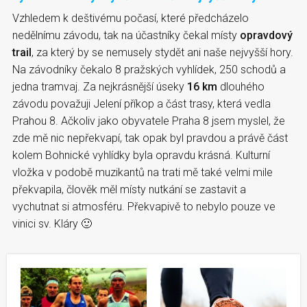
Vzhledem k deštivému počasí, které předcházelo
nedělnímu závodu, tak na účastníky čekal místy
opravdový
trail
, za který by se nemusely stydět ani naše nejvyšší hory.
Na závodníky čekalo 8 pražských vyhlídek, 250 schodů a
jedna tramvaj. Za nejkrásnější úseky
16 km
dlouhého
závodu považuji Jelení příkop a část trasy, která vedla
Prahou 8. Ačkoliv jako obyvatele Praha 8 jsem myslel, že
zde mě nic nepřekvapí, tak opak byl pravdou a právě část
kolem Bohnické vyhlídky byla opravdu krásná. Kulturní
vložka v podobě muzikantů na trati mě také velmi mile
překvapila, člověk měl místy nutkání se zastavit a
vychutnat si atmosféru. Překvapivě to nebylo pouze ve
vinici sv. Kláry 🙂