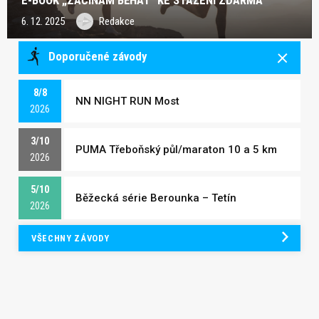
6. 12. 2025
Redakce
Doporučené závody
8/8
NN NIGHT RUN Most
2026
3/10
PUMA Třeboňský půl/maraton 10 a 5 km
2026
5/10
Běžecká série Berounka – Tetín
2026
VŠECHNY ZÁVODY