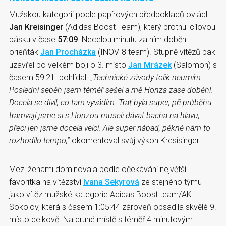
Mužskou kategorii podle papírových předpokladů ovládl
Jan Kreisinger
(Adidas Boost Team), který protnul cílovou
pásku v čase
57:09
. Necelou minutu za ním doběhl
orieňták
Jan Procházka
(INOV-8 team). Stupně vítězů pak
uzavřel po velkém boji o 3. místo
Jan Mrázek
(Salomon) s
časem 59:21. pohlídal. „
Technické závody tolik neumím.
Poslední seběh jsem téměř sešel a mě Honza zase doběhl.
Docela se divil, co tam vyvádím. Trať byla super, při průběhu
tramvají jsme si s Honzou museli dávat bacha na hlavu,
přeci jen jsme docela velcí. Ale super nápad, pěkně nám to
rozhodilo tempo,“
okomentoval svůj výkon Kresisinger.
Mezi ženami dominovala podle očekávání největší
favoritka na vítězství
Ivana Sekyrová
ze stejného týmu
jako vítěz mužské kategorie Adidas Boost team/AK
Sokolov, která s časem 1:05:44 zároveň obsadila skvělé 9.
místo celkově. Na druhé místě s téměř 4 minutovým