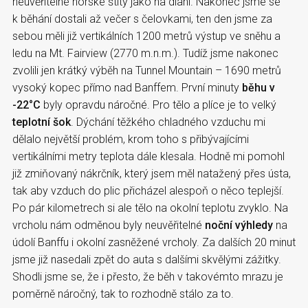
neuvěřitelné horské štíty jako na dlani. Nakonec jsme se
k běhání dostali až večer s čelovkami, ten den jsme za
sebou měli již vertikálních 1200 metrů výstup ve sněhu a
ledu na Mt. Fairview (2770 m.n.m.). Tudíž jsme nakonec
zvolili jen krátký výběh na Tunnel Mountain – 1690 metrů
vysoký kopec přímo nad Banffem. První minuty
běhu v
-22°C
byly opravdu náročné. Pro tělo a plíce je to velký
teplotní šok
. Dýchání těžkého chladného vzduchu mi
dělalo největší problém, krom toho s přibývajícími
vertikálními metry teplota dále klesala. Hodně mi pomohl
již zmiňovaný nákrčník, který jsem měl natažený přes ústa,
tak aby vzduch do plic přicházel alespoň o něco teplejší.
Po pár kilometrech si ale tělo na okolní teplotu zvyklo. Na
vrcholu nám odměnou byly neuvěřitelné
noční výhledy
na
údolí Banffu i okolní zasněžené vrcholy. Za dalších 20 minut
jsme již nasedali zpět do auta s dalšími skvělými zážitky.
Shodli jsme se, že i přesto, že běh v takovémto mrazu je
poměrně náročný, tak to rozhodně stálo za to.