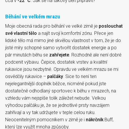
cca v
-22 °C
. Jak se na takový běh připravit?
Běhání ve velkém mrazu
Moje obecná rada pro běhání ve velké zimě je
poslouchat
své vlastní tělo
a najít svojí komfortní zónu. Přece jen
lidské tělo má mimo jiné skvělou vlastnost v tom, že je do
jisté míry schopné samo vytvořit dostatek energie a po
pár minutách běhu se
zahřejete
. Rozhodně ale není dobré
podcenit výbavu. Čepice, dostatek vrstev a kvalitní
rukavice jsou nezbytné. Opravdu ve velkém mrazu se mi
osvědčily rukavice –
palčáky
. Sice to není ten
nejelegantnější doplněk běžce, nicméně pokud jste
dostatečně odhodlaný sportovec k běhu v mrazech, na
vzhledu vám nejspíše tolik záležet nebude. Velkou
výhodou palčáku je, že se jednotlivé prsty navzájem
zahřívají a vy tak udržujete v teple celou ruku.
Neocenitelným pomocníkem v zimě je i
nákrčník
Buff,
který lze využít mnoha způsoby.