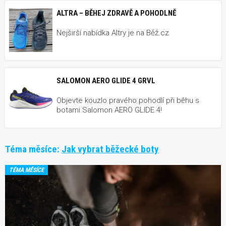
ALTRA – BĚHEJ ZDRAVĚ A POHODLNĚ
Nejširší nabídka Altry je na Běž.cz
SALOMON AERO GLIDE 4 GRVL
Objevte kouzlo pravého pohodlí při běhu s
botami Salomon AERO GLIDE 4!
Téma měsíce:
Jak vybrat běžecké boty
TÉMA MĚSÍCE