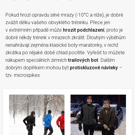
Pokud hrozí opravdu silné mrazy (-10°C a níže), je dobré
zvážit délku vašeho obvyklého tréninku. Přece jen
v extrémním případě může
hrozit podchlazení
, proto je
dobré někdy trénink v mrazech zkrátit. Dlouhým výběhům
nenahrávají zejména klasické boty-maratonky, v nichž
zkrátka po nějaké době chlad pocítíte. Vyřešit to můžete
nákupem speciálních zimních
trailových bot
. Dalším
dobrým doplňkem mohou být
protiskluzové návleky
–
tzv. microspikes.