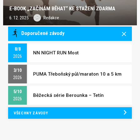
E-BOOK „ZAČÍNÁM BĚHAT“ KE STAŽENÍ ZDARMA
6. 12. 2025
Redakce
Doporučené závody
8/8
NN NIGHT RUN Most
2026
3/10
PUMA Třeboňský půl/maraton 10 a 5 km
2026
5/10
Běžecká série Berounka – Tetín
2026
VŠECHNY ZÁVODY