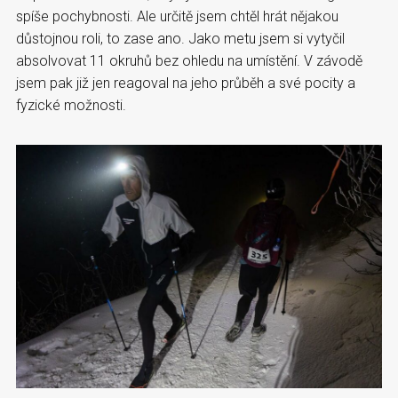
spíše pochybnosti. Ale určitě jsem chtěl hrát nějakou
důstojnou roli, to zase ano. Jako metu jsem si vytyčil
absolvovat 11 okruhů bez ohledu na umístění. V závodě
jsem pak již jen reagoval na jeho průběh a své pocity a
fyzické možnosti.