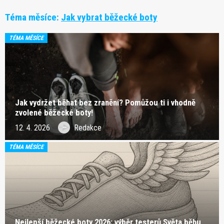
Téma měsíce:
Jak vybrat běžecké boty
TÉMA MĚSÍCE
Jak vydržet běhat bez zranění? Pomůžou ti i vhodně
zvolené běžecké boty!
12. 4. 2026
Redakce
TÉMA MĚSÍCE
Nejlepší běžecké boty 2026: výběr testerů Světa běhu