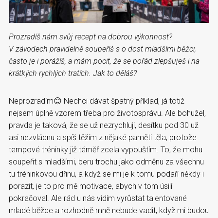
Prozradíš nám svůj recept na dobrou výkonnost?
V závodech pravidelně soupeříš s o dost mladšími běžci,
často je i porážíš, a mám pocit, že se pořád zlepšuješ i na
krátkých rychlých tratích. Jak to děláš?
Neprozradím😊 Nechci dávat špatný příklad, já totiž
nejsem úplně vzorem třeba pro životosprávu. Ale bohužel,
pravda je taková, že se už nezrychluji, desítku pod 30 už
asi nezvládnu a spíš těžím z nějaké paměti těla, protože
tempové tréninky již téměř zcela vypouštím. To, že mohu
soupeřit s mladšími, beru trochu jako odměnu za všechnu
tu tréninkovou dřinu, a když se mi je k tomu podaří někdy i
porazit, je to pro mě motivace, abych v tom úsilí
pokračoval. Ale rád u nás vidím vyrůstat talentované
mladé běžce a rozhodně mně nebude vadit, když mi budou