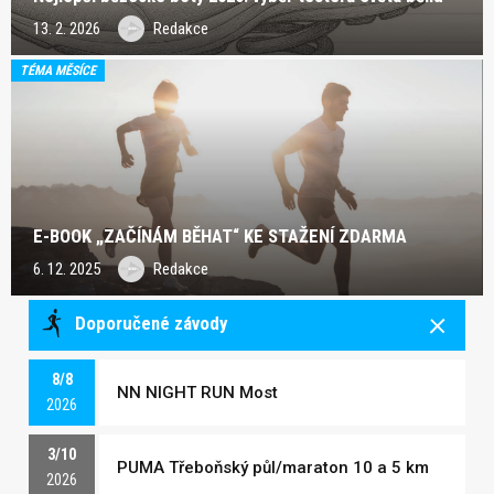
13. 2. 2026
Redakce
TÉMA MĚSÍCE
E-BOOK „ZAČÍNÁM BĚHAT“ KE STAŽENÍ ZDARMA
6. 12. 2025
Redakce
Doporučené závody
8/8
NN NIGHT RUN Most
2026
3/10
PUMA Třeboňský půl/maraton 10 a 5 km
2026