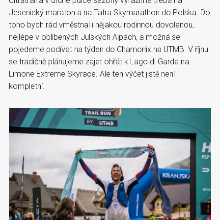
Ultratrail a v druhé půlce sezóny vyrazíme třeba na
Jesenický maraton a na Tatra Skymarathon do Polska. Do
toho bych rád vměstnal i nějakou rodinnou dovolenou,
nejlépe v oblíbených Julských Alpách, a možná se
pojedeme podívat na týden do Chamonix na UTMB. V říjnu
se tradičně plánujeme zajet ohřát k Lago di Garda na
Limone Extreme Skyrace. Ale ten výčet jistě není
kompletní.