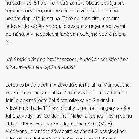
najezdím asi 8 tisíc kilometrů za rok. Občas použiju pro
regeneraci válec, compex či masážní pistoli a na co
nedám dopustit, je sauna. Také se přes zimu chodím
ledovat do kádě s vodou, to svalům a regeneraci velmi
pomáhá. A v neposlední řadě samozřejmě dobré jídlo a
pití!
Jaké máš plány na letošní sezonu, budeš se soustředit na
ultra závody, nebo spíš na kratší?
Letos to bude opět mix závodů short a ultra. Můj focus je
však mírně silnější na ultra. Začnu závodem na 70 km na
Istrii a pak mě ještě čeká stomílovka ve Slovinsku.
V květnu to bude 111 km dlouhý Ultra Trail Hungary, a dále
také závody naší Golden Trail National Series. Těším se na
LHUT – tedy Lysohorský Ultratrail na 64km (MČR).
V červenci je v mém závodním kalendáři Grossglockner