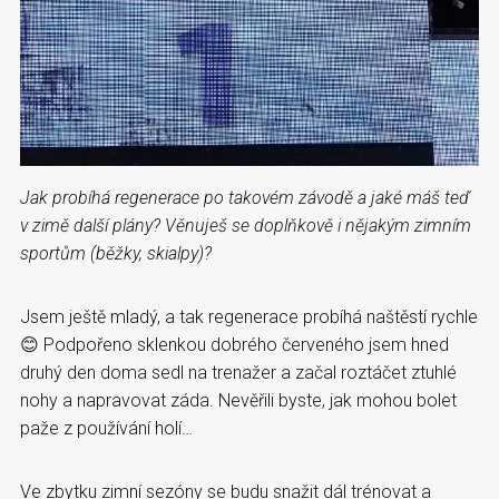
Jak probíhá regenerace po takovém závodě a jaké máš teď
v zimě další plány? Věnuješ se doplňkově i nějakým zimním
sportům (běžky, skialpy)?
Jsem ještě mladý, a tak regenerace probíhá naštěstí rychle
😊 Podpořeno sklenkou dobrého červeného jsem hned
druhý den doma sedl na trenažer a začal roztáčet ztuhlé
nohy a napravovat záda. Nevěřili byste, jak mohou bolet
paže z používání holí…
Ve zbytku zimní sezóny se budu snažit dál trénovat a