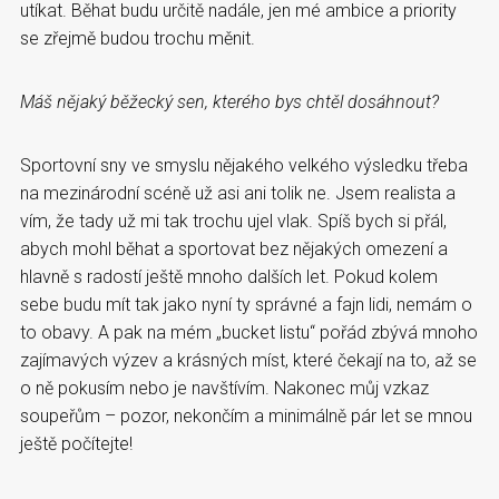
utíkat. Běhat budu určitě nadále, jen mé ambice a priority
se zřejmě budou trochu měnit.
Máš nějaký běžecký sen, kterého bys chtěl dosáhnout?
Sportovní sny ve smyslu nějakého velkého výsledku třeba
na mezinárodní scéně už asi ani tolik ne. Jsem realista a
vím, že tady už mi tak trochu ujel vlak. Spíš bych si přál,
abych mohl běhat a sportovat bez nějakých omezení a
hlavně s radostí ještě mnoho dalších let. Pokud kolem
sebe budu mít tak jako nyní ty správné a fajn lidi, nemám o
to obavy. A pak na mém „bucket listu“ pořád zbývá mnoho
zajímavých výzev a krásných míst, které čekají na to, až se
o ně pokusím nebo je navštívím. Nakonec můj vzkaz
soupeřům – pozor, nekončím a minimálně pár let se mnou
ještě počítejte!