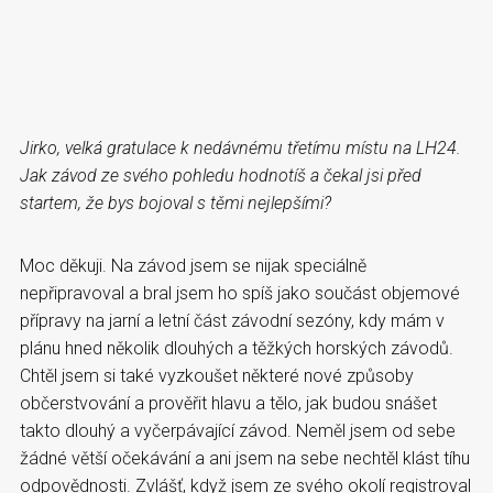
Jirko, velká gratulace k nedávnému třetímu místu na LH24.
Jak závod ze svého pohledu hodnotíš a čekal jsi před
startem, že bys bojoval s těmi nejlepšími?
Moc děkuji. Na závod jsem se nijak speciálně
nepřipravoval a bral jsem ho spíš jako součást objemové
přípravy na jarní a letní část závodní sezóny, kdy mám v
plánu hned několik dlouhých a těžkých horských závodů.
Chtěl jsem si také vyzkoušet některé nové způsoby
občerstvování a prověřit hlavu a tělo, jak budou snášet
takto dlouhý a vyčerpávající závod. Neměl jsem od sebe
žádné větší očekávání a ani jsem na sebe nechtěl klást tíhu
odpovědnosti. Zvlášť, když jsem ze svého okolí registroval