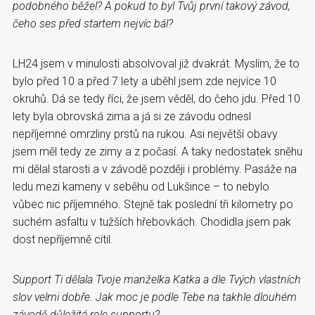
podobného běžel? A pokud to byl Tvůj první takový závod,
čeho ses před startem nejvíc bál?
LH24 jsem v minulosti absolvoval již dvakrát. Myslím, že to
bylo před 10 a před 7 lety a uběhl jsem zde nejvíce 10
okruhů. Dá se tedy říci, že jsem věděl, do čeho jdu. Před 10
lety byla obrovská zima a já si ze závodu odnesl
nepříjemné omrzliny prstů na rukou. Asi největší obavy
jsem měl tedy ze zimy a z počasí. A taky nedostatek sněhu
mi dělal starosti a v závodě později i problémy. Pasáže na
ledu mezi kameny v seběhu od Lukšince – to nebylo
vůbec nic příjemného. Stejně tak poslední tři kilometry po
suchém asfaltu v tužších hřebovkách. Chodidla jsem pak
dost nepříjemně cítil.
Support Ti dělala Tvoje manželka Katka a dle Tvých vlastních
slov velmi dobře. Jak moc je podle Tebe na takhle dlouhém
závodě důležitá role supportu?