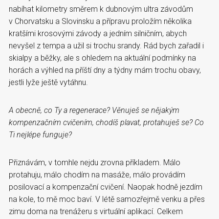
nabíhat kilometry směrem k dubnovým ultra závodům
v Chorvatsku a Slovinsku a přípravu proložím několika
kratšími krosovými závody a jedním silničním, abych
nevyšel z tempa a užil si trochu srandy. Rád bych zařadil i
skialpy a běžky, ale s ohledem na aktuální podmínky na
horách a výhled na příští dny a týdny mám trochu obavy,
jestli lyže ještě vytáhnu.
A obecně, co Ty a regenerace? Věnuješ se nějakým
kompenzačním cvičením, chodíš plavat, protahuješ se? Co
Ti nejlépe funguje?
Přiznávám, v tomhle nejdu zrovna příkladem. Málo
protahuju, málo chodím na masáže, málo provádím
posilovací a kompenzační cvičení. Naopak hodně jezdím
na kole, to mě moc baví. V létě samozřejmě venku a přes
zimu doma na trenážeru s virtuální aplikací. Celkem