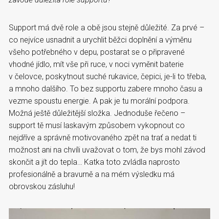
Support má dvě role a obě jsou stejně důležité. Za prvé –
co nejvíce usnadnit a urychlit běžci doplnění a výměnu
všeho potřebného v depu, postarat se o připravené
vhodné jídlo, mít vše při ruce, v noci vyměnit baterie
v čelovce, poskytnout suché rukavice, čepici, je-li to třeba,
a mnoho dalšího. To bez supportu zabere mnoho času a
vezme spoustu energie. A pak je tu morální podpora.
Možná ještě důležitější složka. Jednoduše řečeno –
support tě musí laskavým způsobem vykopnout co
nejdříve a správně motivovaného zpět na trať a nedat ti
možnost ani na chvíli uvažovat o tom, že bys mohl závod
skončit a jít do tepla… Katka toto zvládla naprosto
profesionálně a bravurně a na mém výsledku má
obrovskou zásluhu!