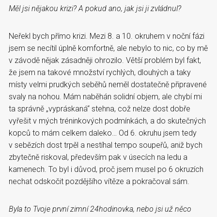
Měl jsi nějakou krizi? A pokud ano, jak jsi ji zvládnul?
Neřekl bych přímo krizi. Mezi 8. a 10. okruhem v noční fázi
jsem se necítil úplně komfortně, ale nebylo to nic, co by mě
v závodě nějak zásadněji ohrozilo. Větší problém byl fakt,
že jsem na takové množství rychlých, dlouhých a taky
místy velmi prudkých seběhů neměl dostatečně připravené
svaly na nohou. Mám naběhán solidní objem, ale chybí mi
ta správně „vypráskaná“ stehna, což nelze dost dobře
vyřešit v mých tréninkových podmínkách, a do skutečných
kopců to mám celkem daleko… Od 6. okruhu jsem tedy
v sebězích dost trpěl a nestíhal tempo soupeřů, aniž bych
zbytečně riskoval, především pak v úsecích na ledu a
kamenech. To byl i důvod, proč jsem musel po 6 okruzích
nechat odskočit pozdějšího vítěze a pokračoval sám.
Byla to Tvoje první zimní 24hodinovka, nebo jsi už něco