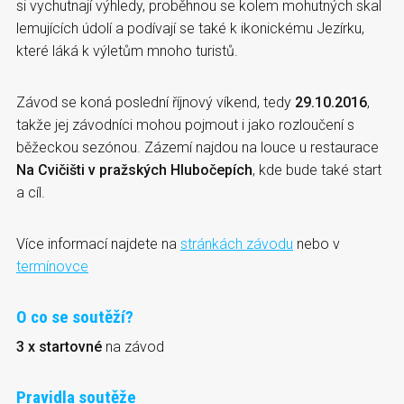
si vychutnají výhledy, proběhnou se kolem mohutných skal
lemujících údolí a podívají se také k ikonickému Jezírku,
které láká k výletům mnoho turistů.
Závod se koná poslední říjnový víkend, tedy
29.10.2016
,
takže jej závodníci mohou pojmout i jako rozloučení s
běžeckou sezónou. Zázemí najdou na louce u restaurace
Na Cvičišti v pražských Hlubočepích
, kde bude také start
a cíl.
Více informací najdete na
stránkách závodu
nebo v
termínovce
O co se soutěží?
3 x startovné
na závod
Pravidla soutěže