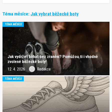
Téma měsíce:
Jak vybrat běžecké boty
TÉMA MĚSÍCE
Jak vydržet běhat bez zranění? Pomůžou ti i vhodně
zvolené běžecké boty!
12. 4. 2026
Redakce
TÉMA MĚSÍCE