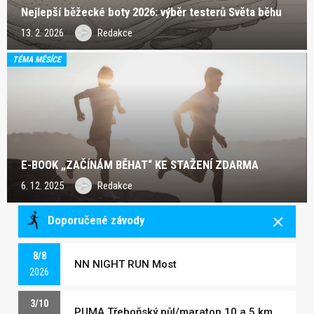
Nejlepší běžecké boty 2026: výběr testerů Světa běhu
13. 2. 2026
Redakce
TÉMA MĚSÍCE
E-BOOK „ZAČÍNÁM BĚHAT“ KE STAŽENÍ ZDARMA
6. 12. 2025
Redakce
Doporučené závody
8/8
NN NIGHT RUN Most
2026
3/10
PUMA Třeboňský půl/maraton 10 a 5 km