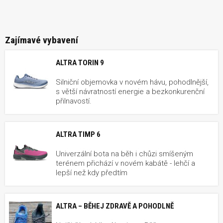
Zajímavé vybavení
ALTRA TORIN 9
Silniční objemovka v novém hávu, pohodlnější,
s větší návratností energie a bezkonkurenční
přilnavostí.
ALTRA TIMP 6
Univerzální bota na běh i chůzi smíšeným
terénem přichází v novém kabátě - lehčí a
lepší než kdy předtím
ALTRA – BĚHEJ ZDRAVĚ A POHODLNĚ