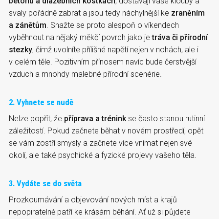
betonu a dlažebních kostkách
, dostávají vaše klouby a
svaly pořádně zabrat a jsou tedy náchylnější ke
zraněním
a zánětům
. Snažte se proto alespoň o víkendech
vyběhnout na nějaký měkčí povrch jako je
tráva či přírodní
stezky
, čímž uvolníte přílišné napětí nejen v nohách, ale i
v celém těle. Pozitivním přínosem navíc bude čerstvější
vzduch a mnohdy malebné přírodní scenérie.
2. Vyhnete se nudě
Nelze popřít, že
příprava a trénink
se často stanou rutinní
záležitostí. Pokud začnete běhat v novém prostředí, opět
se vám zostří smysly a začnete více vnímat nejen své
okolí, ale také psychické a fyzické projevy vašeho těla.
3. Vydáte se do světa
Prozkoumávání a objevování nových míst a krajů
nepopiratelně patří ke krásám běhání. Ať už si půjdete