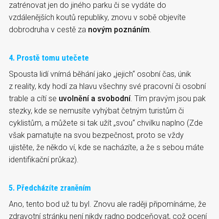
zatrénovat jen do jiného parku či se vydáte do
vzdálenějších koutů republiky, znovu v sobě objevíte
dobrodruha v cestě za
novým poznáním
.
4. Prostě tomu utečete
Spousta lidí vnímá běhání jako „jejich“ osobní čas, únik
z reality, kdy hodí za hlavu všechny své pracovní či osobní
trable a cítí se
uvolnění a svobodní
. Tím pravým jsou pak
stezky, kde se nemusíte vyhýbat četným turistům či
cyklistům, a můžete si tak užít „svou“ chvilku naplno (Zde
však pamatujte na svou bezpečnost, proto se vždy
ujistěte, že někdo ví, kde se nacházíte, a že s sebou máte
identifikační průkaz).
5. Předcházíte zraněním
Ano, tento bod už tu byl. Znovu ale raději připomínáme, že
zdravotní stránku není nikdy radno podceňovat, což ocení