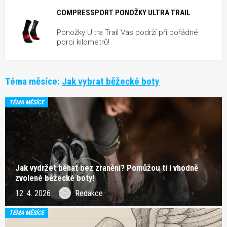
COMPRESSPORT PONOŽKY ULTRA TRAIL
Ponožky Ultra Trail Vás podrží při pořádné
porci kilometrů!
Téma měsíce:
Jak vybrat běžecké boty
TÉMA MĚSÍCE
Jak vydržet běhat bez zranění? Pomůžou ti i vhodně
zvolené běžecké boty!
12. 4. 2026
Redakce
TÉMA MĚSÍCE