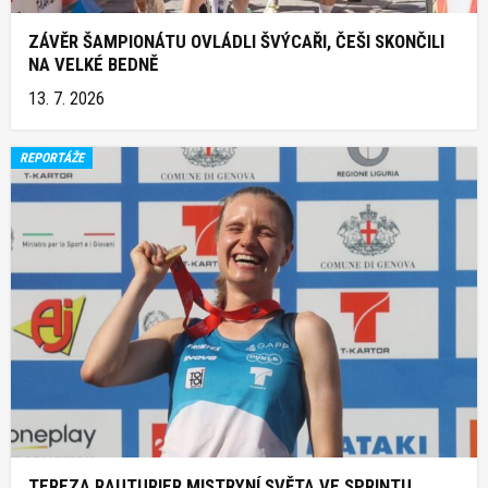
ZÁVĚR ŠAMPIONÁTU OVLÁDLI ŠVÝCAŘI, ČEŠI SKONČILI
NA VELKÉ BEDNĚ
13. 7. 2026
REPORTÁŽE
TEREZA RAUTURIER MISTRYNÍ SVĚTA VE SPRINTU