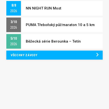
8/8
NN NIGHT RUN Most
2026
3/10
PUMA Třeboňský půl/maraton 10 a 5 km
2026
5/10
Běžecká série Berounka – Tetín
2026
VŠECHNY ZÁVODY