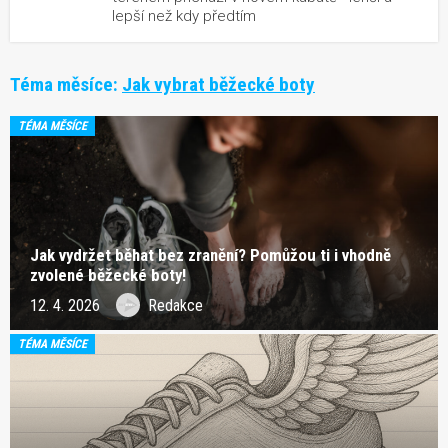
lepší než kdy předtím
Téma měsíce:
Jak vybrat běžecké boty
TÉMA MĚSÍCE
Jak vydržet běhat bez zranění? Pomůžou ti i vhodně
zvolené běžecké boty!
12. 4. 2026
Redakce
TÉMA MĚSÍCE