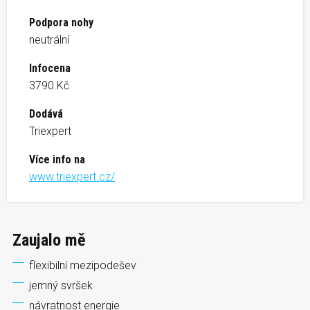
Podpora nohy
neutrální
Infocena
3790 Kč
Dodává
Triexpert
Více info na
www.triexpert.cz/
Zaujalo mě
flexibilní mezipodešev
jemný svršek
návratnost energie