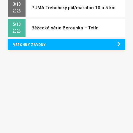
3/10
PUMA Třeboňský půl/maraton 10 a 5 km
2026
5/10
Běžecká série Berounka – Tetín
2026
VŠECHNY ZÁVODY