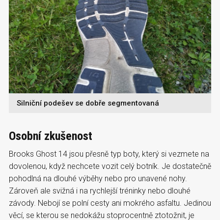
Silniční podešev se dobře segmentovaná
Osobní zkušenost
Brooks Ghost 14 jsou přesně typ boty, který si vezmete na
dovolenou, když nechcete vozit celý botník. Je dostatečně
pohodlná na dlouhé výběhy nebo pro unavené nohy.
Zároveň ale svižná i na rychlejší tréninky nebo dlouhé
závody. Nebojí se polní cesty ani mokrého asfaltu. Jedinou
věcí, se kterou se nedokážu stoprocentně ztotožnit, je