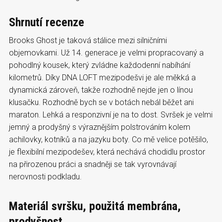
Shrnutí recenze
Brooks Ghost je taková stálice mezi silničními
objemovkami. Už 14. generace je velmi propracovaný a
pohodlný kousek, který zvládne každodenní nabíhání
kilometrů. Díky DNA LOFT mezipodešvi je ale měkká a
dynamická zároveň, takže rozhodně nejde jen o línou
klusačku. Rozhodně bych se v botách nebál běžet ani
maraton. Lehká a responzivní je na to dost. Svršek je velmi
jemný a prodyšný s výraznějším polstrováním kolem
achilovky, kotníků a na jazyku boty. Co mě velice potěšilo,
je flexibilní mezipodešev, která nechává chodidlu prostor
na přirozenou práci a snadněji se tak vyrovnávají
nerovnosti podkladu.
Materiál svršku, použitá membrána,
prodyšnost