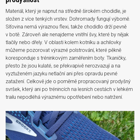
Materiál, který je napnut na středně širokém chodidle, je
složen z více tenkých vrstev. Dohromady fungují výborně.
Síťovina nemá výraznou flexi, takže chodidlo drží pevně
v botě. Zároveň ale nenajdeme vnitřní švy, které by nějak
tlačily nebo dřely. V oblasti kolem kotníku a achilovky
můžeme pozorovat výrazné polstrování, které pěkně
koresponduje s tréninkovým zaměřením boty. Tkaničky,
přesto že jsou kulaté, se překvapivě nerozvazují a na
vyztuženém jazyku netlační ani přes opravdu pevné
zatažení. Celkově jde o poměrně propracovaný prodyšný
svršek, který ani po trénincích na lesních cestách v lehkém
trailu nepodléhá výraznému opotřebení nebo natržení.