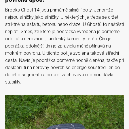
Brooks Ghost 14 jsou primárně silniční boty. Jenomže
nejsou silničky jako silničky. U některých je třeba se držet
striktně na asfaltu, betonu nebo dráze. U Ghostů to naštěstí
neplatí. Směs, ze které je podrážka vyrobena je poměrně
odolná a nerozhodí ji ani lehký kamenitý terén. Čím je
podrážka odolnější, tím je zpravidla méně přilnavá na
mokrém povrchu. U těchto bot je zvolena taková střední
cesta. Navíc je podrážka poměrně hodně členěna, takže při
došlápnutí na nerovný povrch se energie soustředí jen do
daného segmentu a bota si zachovává i notnou dávku
stability.