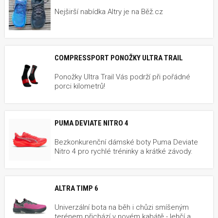
Nejširší nabídka Altry je na Běž.cz
COMPRESSPORT PONOŽKY ULTRA TRAIL
Ponožky Ultra Trail Vás podrží při pořádné
porci kilometrů!
PUMA DEVIATE NITRO 4
Bezkonkurenční dámské boty Puma Deviate
Nitro 4 pro rychlé tréninky a krátké závody.
ALTRA TIMP 6
Univerzální bota na běh i chůzi smíšeným
terénem přichází v novém kabátě - lehčí a