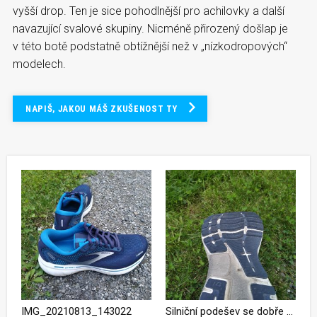
vyšší drop. Ten je sice pohodlnější pro achilovky a další
navazující svalové skupiny. Nicméně přirozený došlap je
v této botě podstatně obtížnější než v „nízkodropových“
modelech.
NAPIŠ, JAKOU MÁŠ ZKUŠENOST TY
IMG_20210813_143022
Silniční podešev se dobře segmentovaná