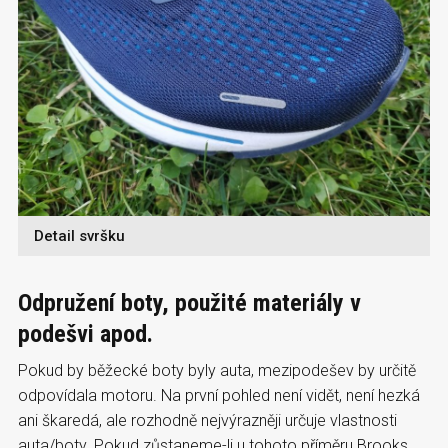
Detail svršku
Odpružení boty, použité materiály v
podešvi apod.
Pokud by běžecké boty byly auta, mezipodešev by určitě
odpovídala motoru. Na první pohled není vidět, není hezká
ani škaredá, ale rozhodně nejvýrazněji určuje vlastnosti
auta/boty. Pokud zůstaneme-li u tohoto příměru Brooks