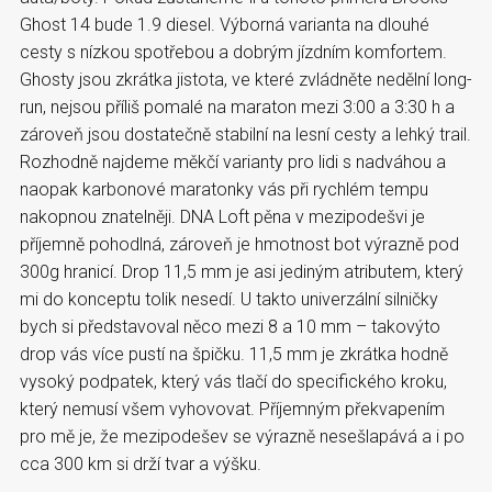
Ghost 14 bude 1.9 diesel. Výborná varianta na dlouhé
cesty s nízkou spotřebou a dobrým jízdním komfortem.
Ghosty jsou zkrátka jistota, ve které zvládněte nedělní long-
run, nejsou příliš pomalé na maraton mezi 3:00 a 3:30 h a
zároveň jsou dostatečně stabilní na lesní cesty a lehký trail.
Rozhodně najdeme měkčí varianty pro lidi s nadváhou a
naopak karbonové maratonky vás při rychlém tempu
nakopnou znatelněji. DNA Loft pěna v mezipodešvi je
příjemně pohodlná, zároveň je hmotnost bot výrazně pod
300g hranicí. Drop 11,5 mm je asi jediným atributem, který
mi do konceptu tolik nesedí. U takto univerzální silničky
bych si představoval něco mezi 8 a 10 mm – takovýto
drop vás více pustí na špičku. 11,5 mm je zkrátka hodně
vysoký podpatek, který vás tlačí do specifického kroku,
který nemusí všem vyhovovat. Příjemným překvapením
pro mě je, že mezipodešev se výrazně nesešlapává a i po
cca 300 km si drží tvar a výšku.