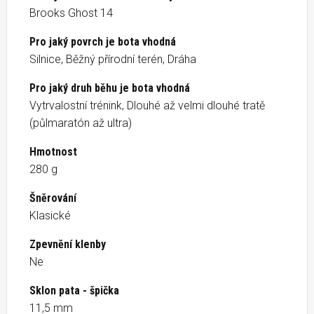
Brooks Ghost 14
Pro jaký povrch je bota vhodná
Silnice, Běžný přírodní terén, Dráha
Pro jaký druh běhu je bota vhodná
Vytrvalostní trénink, Dlouhé až velmi dlouhé tratě
(půlmaratón až ultra)
Hmotnost
280 g
Šněrování
Klasické
Zpevnění klenby
Ne
Sklon pata - špička
11,5 mm