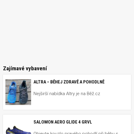
Zajímavé vybavení
ALTRA – BĚHEJ ZDRAVĚ A POHODLNĚ
Nejširší nabídka Altry je na Běž.cz
SALOMON AERO GLIDE 4 GRVL
Objevte kouzlo pravého pohodlí při běhu s