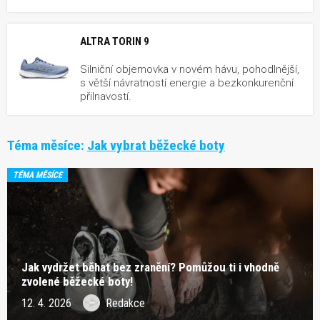
ALTRA TORIN 9
Silniční objemovka v novém hávu, pohodlnější,
s větší návratností energie a bezkonkurenční
přilnavostí.
Téma měsíce:
Jak vybrat běžecké boty
TÉMA MĚSÍCE
Jak vydržet běhat bez zranění? Pomůžou ti i vhodně
zvolené běžecké boty!
12. 4. 2026
Redakce