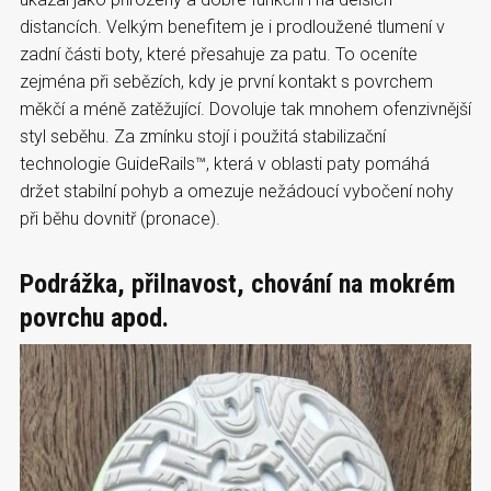
distancích. Velkým benefitem je i prodloužené tlumení v
zadní části boty, které přesahuje za patu. To oceníte
zejména při sebězích, kdy je první kontakt s povrchem
měkčí a méně zatěžující. Dovoluje tak mnohem ofenzivnější
styl seběhu. Za zmínku stojí i použitá stabilizační
technologie GuideRails™, která v oblasti paty pomáhá
držet stabilní pohyb a omezuje nežádoucí vybočení nohy
při běhu dovnitř (pronace).
Podrážka, přilnavost, chování na mokrém
povrchu apod.