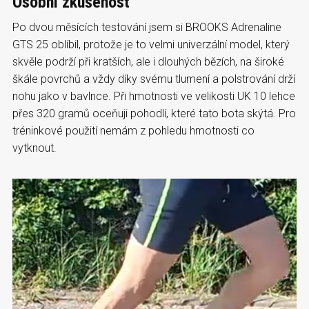
Osobní zkušenost
Po dvou měsících testování jsem si BROOKS Adrenaline
GTS 25 oblíbil, protože je to velmi univerzální model, který
skvěle podrží při kratších, ale i dlouhých bězích, na široké
škále povrchů a vždy díky svému tlumení a polstrování drží
nohu jako v bavlnce. Při hmotnosti ve velikosti UK 10 lehce
přes 320 gramů oceňuji pohodlí, které tato bota skýtá. Pro
tréninkové použití nemám z pohledu hmotnosti co
vytknout.