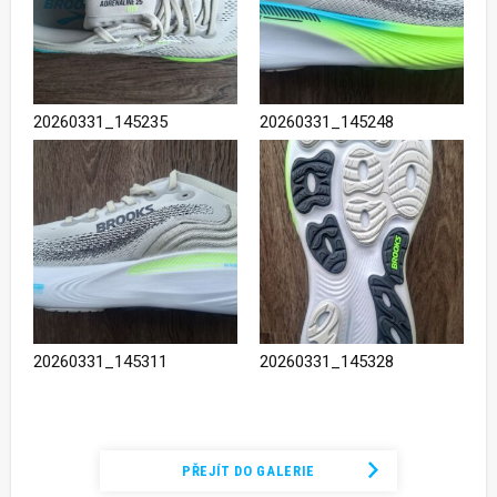
20260331_145235
20260331_145248
20260331_145311
20260331_145328
Podívejte se na kompletní fotogalerii
PŘEJÍT DO GALERIE