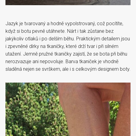
Jazyk je tvarovaný a hodně vypolstrovaný, což pocítíte,
když si botu pevně utáhnete. Nárt i tak zůstane bez
jakýkoliv otlaků i po delším běhu. Praktickým detailem jsou
i zpevněné dírky na tkaničky, které drží tvar i při silném
utažení. Jemně pružné tkaničky zajistí, že se bota při běhu
nerozvazuje ani nepovoluje. Barva tkaniček je vhodně
sladěná nejen se svrškem, ale i s celkovým designem boty.