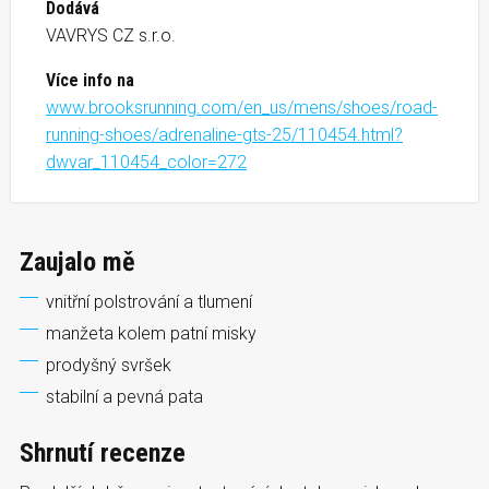
Dodává
VAVRYS CZ s.r.o.
Více info na
www.brooksrunning.com/en_us/mens/shoes/road-
running-shoes/adrenaline-gts-25/110454.html?
dwvar_110454_color=272
Zaujalo mě
vnitřní polstrování a tlumení
manžeta kolem patní misky
prodyšný svršek
stabilní a pevná pata
Shrnutí recenze