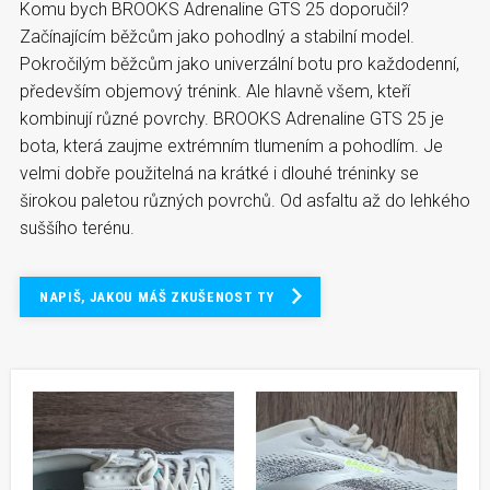
Komu bych BROOKS Adrenaline GTS 25 doporučil?
Začínajícím běžcům jako pohodlný a stabilní model.
Pokročilým běžcům jako univerzální botu pro každodenní,
především objemový trénink. Ale hlavně všem, kteří
kombinují různé povrchy. BROOKS Adrenaline GTS 25 je
bota, která zaujme extrémním tlumením a pohodlím. Je
velmi dobře použitelná na krátké i dlouhé tréninky se
širokou paletou různých povrchů. Od asfaltu až do lehkého
suššího terénu.
NAPIŠ, JAKOU MÁŠ ZKUŠENOST TY