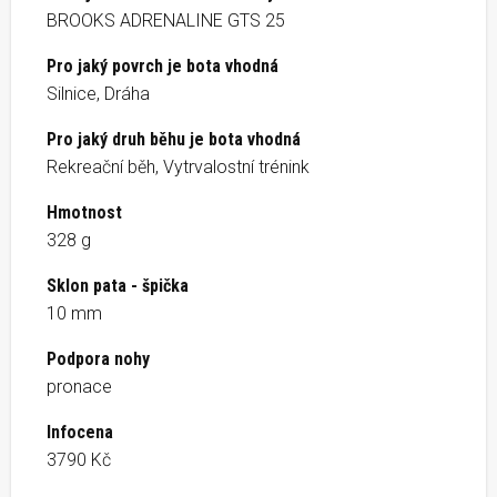
BROOKS ADRENALINE GTS 25
Pro jaký povrch je bota vhodná
Silnice, Dráha
Pro jaký druh běhu je bota vhodná
Rekreační běh, Vytrvalostní trénink
Hmotnost
328 g
Sklon pata - špička
10 mm
Podpora nohy
pronace
Infocena
3790 Kč