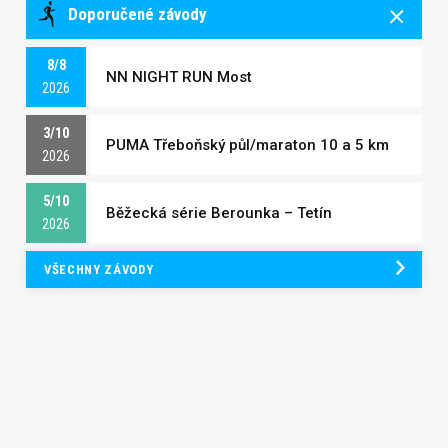
Doporučené závody
8/8
NN NIGHT RUN Most
2026
3/10
PUMA Třeboňský půl/maraton 10 a 5 km
2026
5/10
Běžecká série Berounka – Tetín
2026
VŠECHNY ZÁVODY