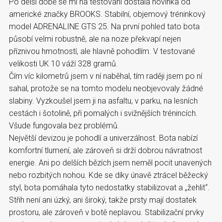
Po delší době se mi na testování dostala novinka od
americké značky BROOKS. Stabilní, objemový tréninkový
model ADRENALINE GTS 25. Na první pohled tato bota
působí velmi robustně, ale na noze překvapí nejen
příznivou hmotností, ale hlavně pohodlím. V testované
velikosti UK 10 váží 328 gramů.
Čím víc kilometrů jsem v ní naběhal, tím raději jsem po ní
sahal, protože se na tomto modelu neobjevovaly žádné
slabiny. Vyzkoušel jsem ji na asfaltu, v parku, na lesních
cestách i šotolině, při pomalých i svižnějších trénincích.
Všude fungovala bez problémů.
Největší devizou je pohodlí a univerzálnost. Bota nabízí
komfortní tlumení, ale zároveň si drží dobrou návratnost
energie. Ani po delších bězích jsem neměl pocit unavených
nebo rozbitých nohou. Kde se díky únavě ztrácel běžecký
styl, bota pomáhala tyto nedostatky stabilizovat a „žehlit“.
Střih není ani úzký, ani široký, takže prsty mají dostatek
prostoru, ale zároveň v botě neplavou. Stabilizační prvky