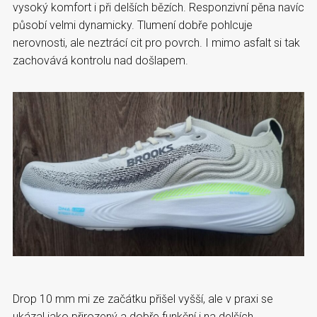
vysoký komfort i při delších bězích. Responzivní pěna navíc
působí velmi dynamicky. Tlumení dobře pohlcuje
nerovnosti, ale neztrácí cit pro povrch. I mimo asfalt si tak
zachovává kontrolu nad došlapem.
Drop 10 mm mi ze začátku přišel vyšší, ale v praxi se
ukázal jako přirozený a dobře funkční i na delších