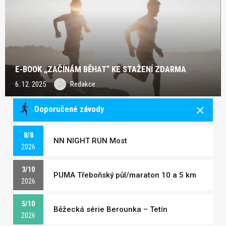
E-BOOK „ZAČÍNÁM BĚHAT“ KE STAŽENÍ ZDARMA
6. 12. 2025
Redakce
Doporučené závody
8/8
NN NIGHT RUN Most
2026
3/10
PUMA Třeboňský půl/maraton 10 a 5 km
2026
5/10
Běžecká série Berounka – Tetín
2026