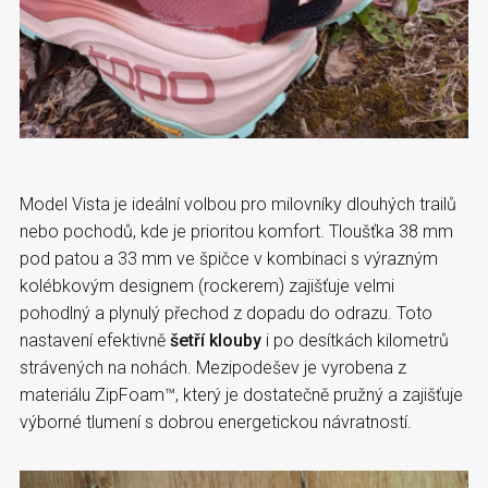
Model Vista je ideální volbou pro milovníky dlouhých trailů
nebo pochodů, kde je prioritou komfort. Tloušťka 38 mm
pod patou a 33 mm ve špičce v kombinaci s výrazným
kolébkovým designem (rockerem) zajišťuje velmi
pohodlný a plynulý přechod z dopadu do odrazu. Toto
nastavení efektivně
šetří klouby
i po desítkách kilometrů
strávených na nohách. Mezipodešev je vyrobena z
materiálu ZipFoam™, který je dostatečně pružný a zajišťuje
výborné tlumení s dobrou energetickou návratností.