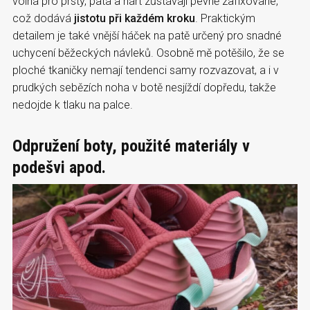
volná pro prsty, pata a nárt zůstávají pevně zafixované,
což dodává
jistotu při každém kroku
. Praktickým
detailem je také vnější háček na patě určený pro snadné
uchycení běžeckých návleků. Osobně mě potěšilo, že se
ploché tkaničky nemají tendenci samy rozvazovat, a i v
prudkých sebězích noha v botě nesjíždí dopředu, takže
nedojde k tlaku na palce.
Odpružení boty, použité materiály v
podešvi apod.