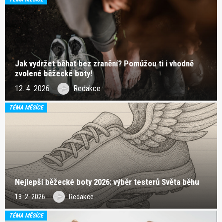
Jak vydržet běhat bez zranění? Pomůžou ti i vhodně
zvolené běžecké boty!
12. 4. 2026
Redakce
TÉMA MĚSÍCE
Nejlepší běžecké boty 2026: výběr testerů Světa běhu
13. 2. 2026
Redakce
TÉMA MĚSÍCE