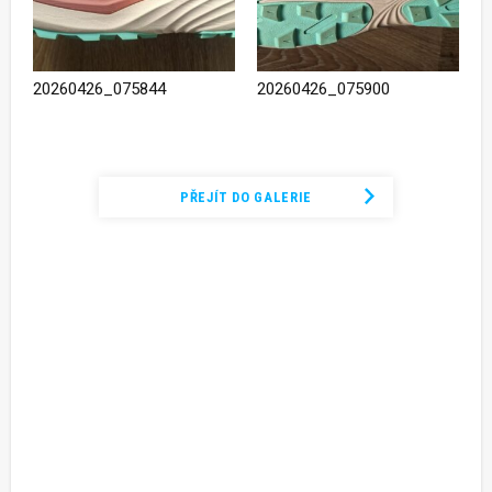
20260426_075844
20260426_075900
Podívejte se na kompletní fotogalerii
PŘEJÍT DO GALERIE