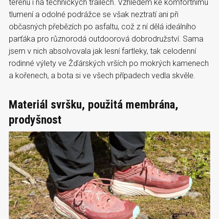
terénu i na technických trailech. Vzhledem ke komfortnímu
tlumení a odolné podrážce se však neztratí ani při
občasných přebězích po asfaltu, což z ní dělá ideálního
parťáka pro různorodá outdoorová dobrodružství. Sama
jsem v nich absolvovala jak lesní fartleky, tak celodenní
rodinné výlety ve Žďárských vrších po mokrých kamenech
a kořenech, a bota si ve všech případech vedla skvěle.
Materiál svršku, použitá membrána,
prodyšnost