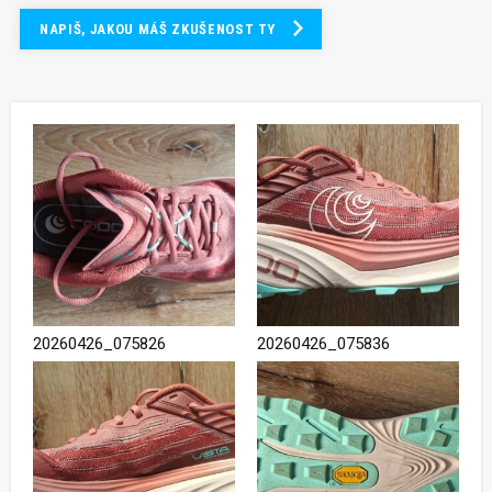
NAPIŠ, JAKOU MÁŠ ZKUŠENOST TY
20260426_075826
20260426_075836