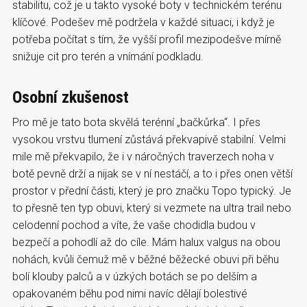
stabilitu, což je u takto vysoké boty v technickém terénu
klíčové. Podešev mě podržela v každé situaci, i když je
potřeba počítat s tím, že vyšší profil mezipodešve mírně
snižuje cit pro terén a vnímání podkladu.
Osobní zkušenost
Pro mě je tato bota skvělá terénní „bačkůrka“. I přes
vysokou vrstvu tlumení zůstává překvapivě stabilní. Velmi
mile mě překvapilo, že i v náročných traverzech noha v
botě pevně drží a nijak se v ní nestáčí, a to i přes onen větší
prostor v přední části, který je pro značku Topo typický. Je
to přesně ten typ obuvi, který si vezmete na ultra trail nebo
celodenní pochod a víte, že vaše chodidla budou v
bezpečí a pohodlí až do cíle. Mám halux valgus na obou
nohách, kvůli čemuž mě v běžné běžecké obuvi při běhu
bolí klouby palců a v úzkých botách se po delším a
opakovaném běhu pod nimi navíc dělají bolestivé