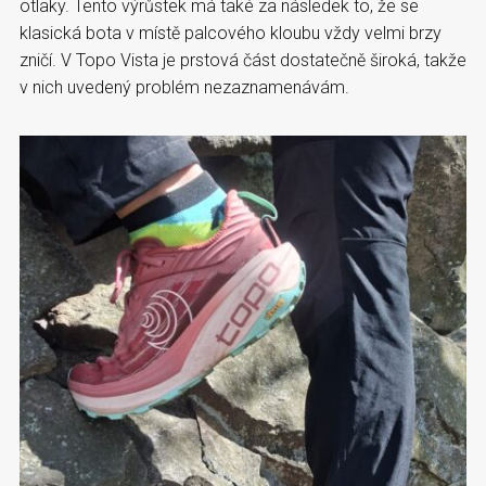
otlaky. Tento výrůstek má také za následek to, že se
klasická bota v místě palcového kloubu vždy velmi brzy
zničí. V Topo Vista je prstová část dostatečně široká, takže
v nich uvedený problém nezaznamenávám.