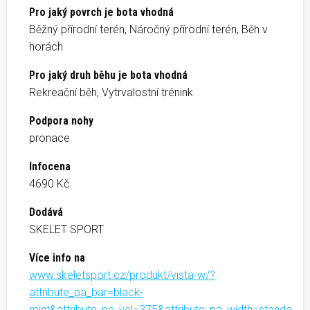
Pro jaký povrch je bota vhodná
Běžný přírodní terén, Náročný přírodní terén, Běh v
horách
Pro jaký druh běhu je bota vhodná
Rekreační běh, Vytrvalostní trénink
Podpora nohy
pronace
Infocena
4690 Kč
Dodává
SKELET SPORT
Více info na
www.skeletsport.cz/produkt/vista-w/?
attribute_pa_bar=black-
mint&attribute_pa_vel=375&attribute_pa_width=standa