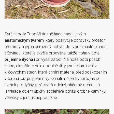
Svršek boty Topo Vista mě hned nadchl svým
anatomickým tvarem
, který poskytuje obrovský prostor
pro prsty a jejich přirozený pohyb. Je tvořen hustě tkanou
síťovinou, která je skvěle prodyšná, takže noha v botě
příjemně dýchá
i při vyšší zátěži. Na noze bota působí
lehce, ale přitom velmi odolně díky jemné laminaci v
klíčových místech, která chrání materiál před poškozením
v terénu. Již při prvním vyběhnutí mě překvapilo, jak je
svršek prodyšný a zároveň odolný, přičemž ochranná
laminace kolem špičky spolehlivě odráží drobné kamínky,
větvičky a jen tak neprosákne.