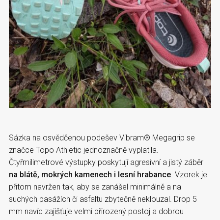
Sázka na osvědčenou podešev Vibram® Megagrip se
značce Topo Athletic jednoznačně vyplatila.
Čtyřmilimetrové výstupky poskytují agresivní a jistý záběr
na blátě, mokrých kamenech i lesní hrabance
. Vzorek je
přitom navržen tak, aby se zanášel minimálně a na
suchých pasážích či asfaltu zbytečně neklouzal. Drop 5
mm navíc zajišťuje velmi přirozený postoj a dobrou