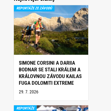
REPORTÁŽE ZE ZÁVODŮ
SIMONE CORSINI A DARIIA
BODNAR SE STALI KRÁLEM A
KRÁLOVNOU ZÁVODU KAILAS
FUGA DOLOMITI EXTREME
TRAIL 2026
29. 7. 2026
REPORTÁŽE