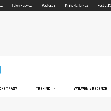
cz
TuleniPasy.cz
Padler.cz
KnihyNaHory.cz
Festival
CKÉ TRASY
TRÉNINK
VYBAVENÍ / RECENZE