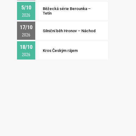
5/10
Běžecká série Berounka –
Tetín
2026
17/10
Silniční běh Hronov – Náchod
2026
18/10
Kros Českým rájem
2026