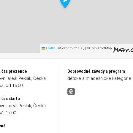
Leaflet
|
©Seznam.cz a.s., | ©OpenStreetMap
a čas prezence
Doprovodné závody a program
vní areál Peklák, Česká
dětské a mládežnické kategorie
á, od 16:00
1. Pekelný kilometr
 čas startu
vní areál Peklák, Česká
á, 17:00
vné