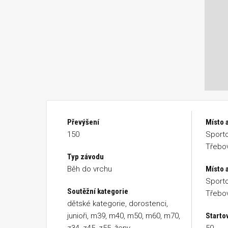
Převýšení
Místo 
150
Sporto
Třebov
Typ závodu
Běh do vrchu
Místo a
Sporto
Soutěžní kategorie
Třebov
dětské kategorie, dorostenci,
junioři, m39, m40, m50, m60, m70,
Starto