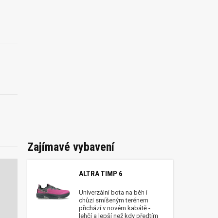
Zajímavé vybavení
ALTRA TIMP 6
Univerzální bota na běh i
chůzi smíšeným terénem
přichází v novém kabátě -
lehčí a lepší než kdy předtím