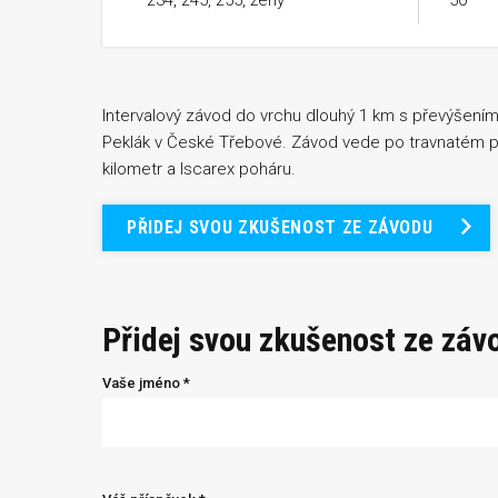
z34, z45, z55, ženy
50
Intervalový závod do vrchu dlouhý 1 km s převýšením
Peklák v České Třebové. Závod vede po travnatém po
kilometr a Iscarex poháru.
PŘIDEJ SVOU ZKUŠENOST ZE ZÁVODU
Přidej svou zkušenost ze záv
Vaše jméno *