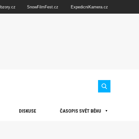
Obzory.cz
SnowFilmFest.cz
ExpedicniKamera.cz
DISKUSE
ČASOPIS SVĚT BĚHU