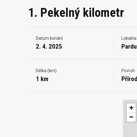
1. Pekelný kilometr
Datum konání
Lokalita
2. 4. 2025
Pardu
Délka (km)
Povrch
1 km
Přírod
+
−