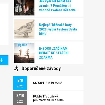
Jak vydržet běhat bez
zranění? Pomůžou ti i
vhodně zvolené běžecké
boty!
Nejlepší běžecké boty
2026: výběr testerů Světa
běhu
E-BOOK „ZAČÍNÁM
BĚHAT“ KE STAŽENÍ
ZDARMA
Doporučené závody
8/8
NN NIGHT RUN Most
2026
3/10
PUMA Třeboňský
půl/maraton 10 a 5 km
2026