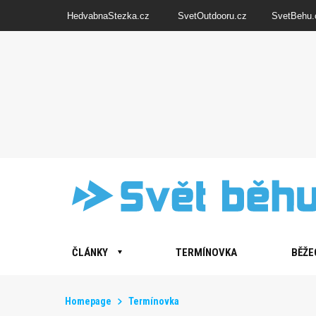
HedvabnaStezka.cz
SvetOutdooru.cz
SvetBehu.
ČLÁNKY
TERMÍNOVKA
BĚŽE
Homepage
Termínovka