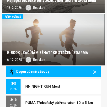
Nejlepší běžecké boty 2026: výběr testerů Světa běhu
13. 2. 2026
Redakce
TÉMA MĚSÍCE
E-BOOK „ZAČÍNÁM BĚHAT“ KE STAŽENÍ ZDARMA
6. 12. 2025
Redakce
Doporučené závody
8/8
NN NIGHT RUN Most
2026
3/10
PUMA Třeboňský půl/maraton 10 a 5 km
2026