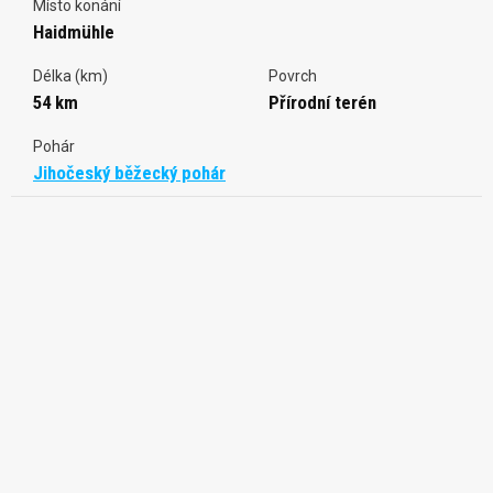
Místo konání
Haidmühle
Délka (km)
Povrch
54 km
Přírodní terén
Pohár
Jihočeský běžecký pohár