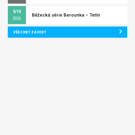
5/10
Běžecká série Berounka – Tetín
2026
VŠECHNY ZÁVODY