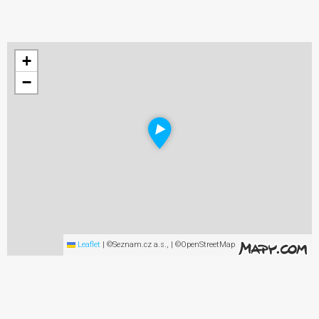
+
−
Leaflet
|
©Seznam.cz a.s., | ©OpenStreetMap