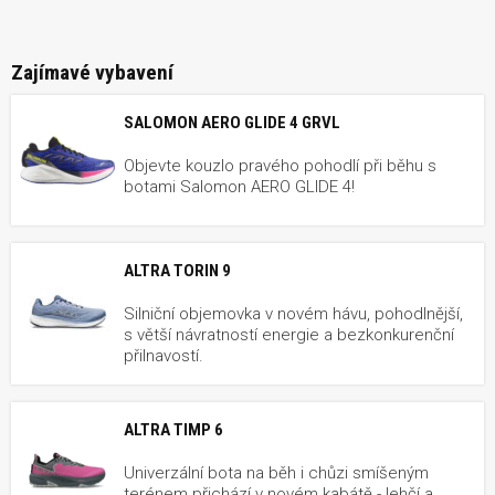
Zajímavé vybavení
SALOMON AERO GLIDE 4 GRVL
Objevte kouzlo pravého pohodlí při běhu s
botami Salomon AERO GLIDE 4!
ALTRA TORIN 9
Silniční objemovka v novém hávu, pohodlnější,
s větší návratností energie a bezkonkurenční
přilnavostí.
ALTRA TIMP 6
Univerzální bota na běh i chůzi smíšeným
terénem přichází v novém kabátě - lehčí a