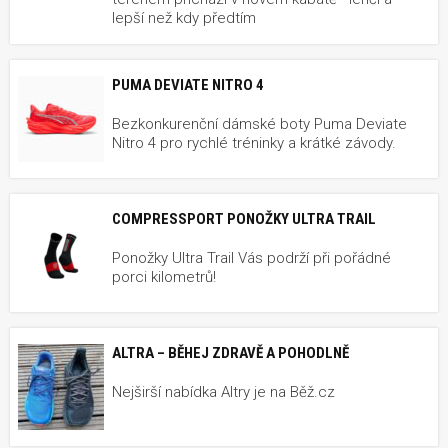
lepší než kdy předtím
PUMA DEVIATE NITRO 4
Bezkonkurenční dámské boty Puma Deviate
Nitro 4 pro rychlé tréninky a krátké závody.
COMPRESSPORT PONOŽKY ULTRA TRAIL
Ponožky Ultra Trail Vás podrží při pořádné
porci kilometrů!
ALTRA – BĚHEJ ZDRAVĚ A POHODLNĚ
Nejširší nabídka Altry je na Běž.cz