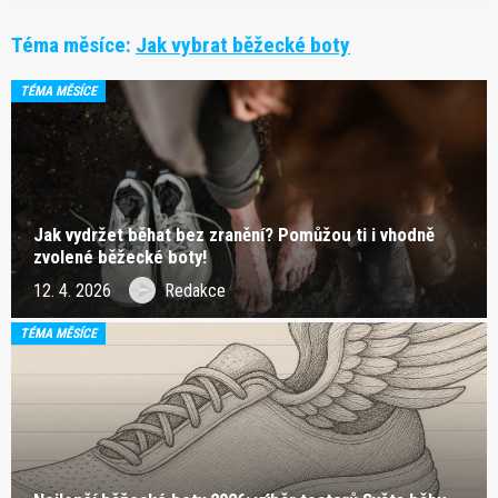
Téma měsíce:
Jak vybrat běžecké boty
TÉMA MĚSÍCE
Jak vydržet běhat bez zranění? Pomůžou ti i vhodně
zvolené běžecké boty!
12. 4. 2026
Redakce
TÉMA MĚSÍCE