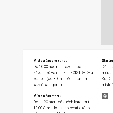
Místo a čas prezence
Starto
Od 10:00 hodin - prezentace
Děti d
závodníků ve stánku REGISTRACE u
městsk
kostela (do 30 min před startem
Kč, Do
každé kategorie)
místě 
Místo a čas startu
Běh 
Od 11:30 start dětských kategorií,
13:00 Start Horského bystřického