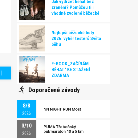
Jak vydržet běhat bez
zranění? Pomůžou ti i
vhodně zvolené běžecké
boty!
Nejlepší běžecké boty
2026: výběr testerů Světa
běhu
E-BOOK „ZAČÍNÁM
BĚHAT“ KE STAŽENÍ
ZDARMA
Doporučené závody
8/8
NN NIGHT RUN Most
2026
3/10
PUMA Třeboňský
půl/maraton 10 a 5 km
2026