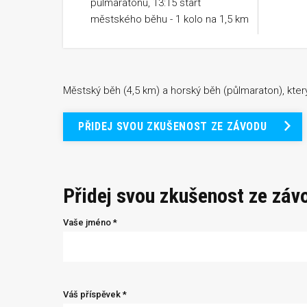
půlmaratonu, 13:15 start
městského běhu - 1 kolo na 1,5 km
Městský běh (4,5 km) a horský běh (půlmaraton), kte
PŘIDEJ SVOU ZKUŠENOST ZE ZÁVODU
Přidej svou zkušenost ze záv
Vaše jméno *
Váš příspěvek *