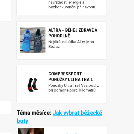
návratností energie a
bezkonkurenční přilnavostí.
ALTRA – BĚHEJ ZDRAVĚ A
POHODLNĚ
Nejširší nabídka Altry je na
Běž.cz
COMPRESSPORT
PONOŽKY ULTRA TRAIL
Ponožky Ultra Trail Vás podrží
při pořádné porci kilometrů!
Téma měsíce:
Jak vybrat běžecké
boty