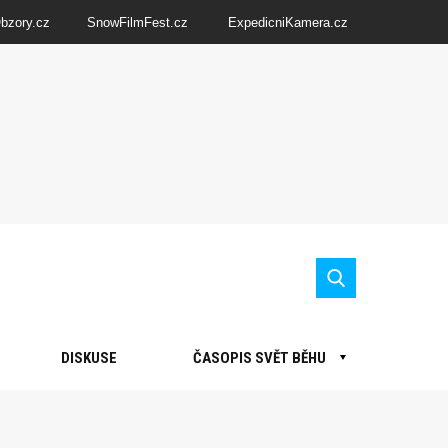
Obzory.cz
SnowFilmFest.cz
ExpedicniKamera.cz
DISKUSE
ČASOPIS SVĚT BĚHU