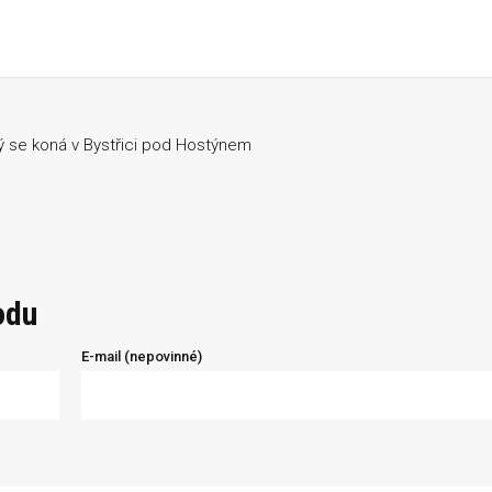
rý se koná v Bystřici pod Hostýnem
odu
E-mail (nepovinné)