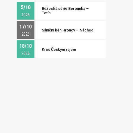
5/10
Běžecká série Berounka –
Tetín
2026
17/10
Silniční běh Hronov – Náchod
2026
18/10
Kros Českým rájem
2026