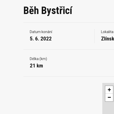
Běh Bystřicí
Datum konání
Lokalita
5. 6. 2022
Zlíns
Délka (km)
21 km
+
−