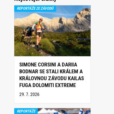
REPORTÁŽE ZE ZÁVODŮ
SIMONE CORSINI A DARIIA
BODNAR SE STALI KRÁLEM A
KRÁLOVNOU ZÁVODU KAILAS
FUGA DOLOMITI EXTREME
TRAIL 2026
29. 7. 2026
REPORTÁŽE