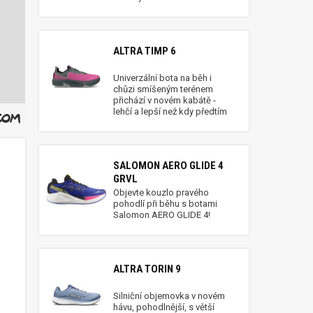
ALTRA TIMP 6
Univerzální bota na běh i
chůzi smíšeným terénem
přichází v novém kabátě -
lehčí a lepší než kdy předtím
SALOMON AERO GLIDE 4
GRVL
Objevte kouzlo pravého
pohodlí při běhu s botami
Salomon AERO GLIDE 4!
ALTRA TORIN 9
Silniční objemovka v novém
hávu, pohodlnější, s větší