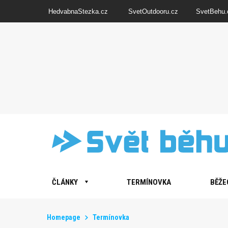
HedvabnaStezka.cz
SvetOutdooru.cz
SvetBehu.
ČLÁNKY
TERMÍNOVKA
BĚŽE
Homepage
Termínovka