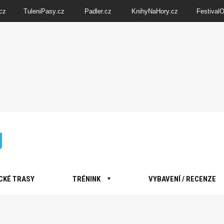
cz
TuleniPasy.cz
Padler.cz
KnihyNaHory.cz
Festival
CKÉ TRASY
TRÉNINK
VYBAVENÍ / RECENZE