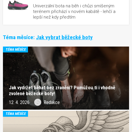
Univerzální bota na běh i chůzi smíšeným
terénem přichází v novém kabátě - lehčí a
lepší než kdy předtím
Téma měsíce:
Jak vybrat běžecké boty
TÉMA MĚSÍCE
Jak vydržet běhat bez zranění? Pomůžou ti i vhodně
zvolené běžecké boty!
12. 4. 2026
Redakce
TÉMA MĚSÍCE