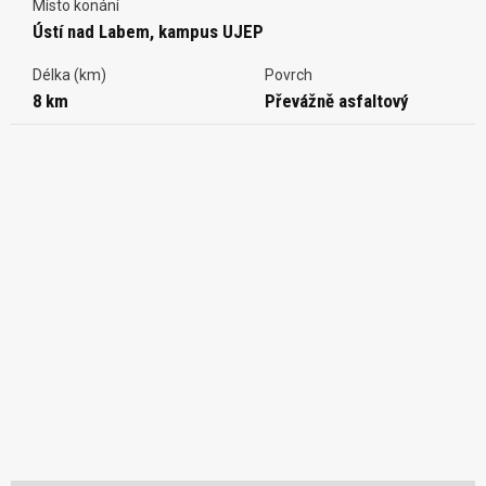
Místo konání
Ústí nad Labem, kampus UJEP
Délka (km)
Povrch
8 km
Převážně asfaltový