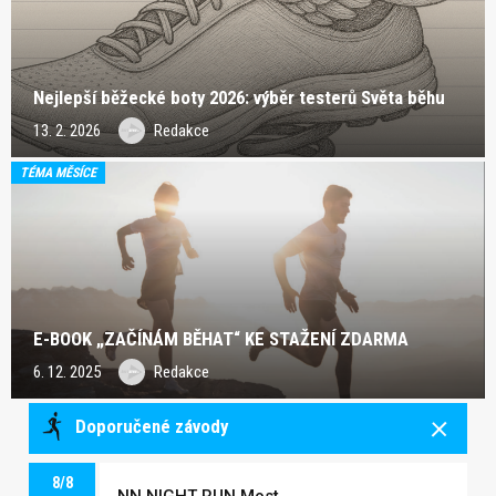
Nejlepší běžecké boty 2026: výběr testerů Světa běhu
13. 2. 2026
Redakce
TÉMA MĚSÍCE
E-BOOK „ZAČÍNÁM BĚHAT“ KE STAŽENÍ ZDARMA
6. 12. 2025
Redakce
Doporučené závody
8/8
NN NIGHT RUN Most