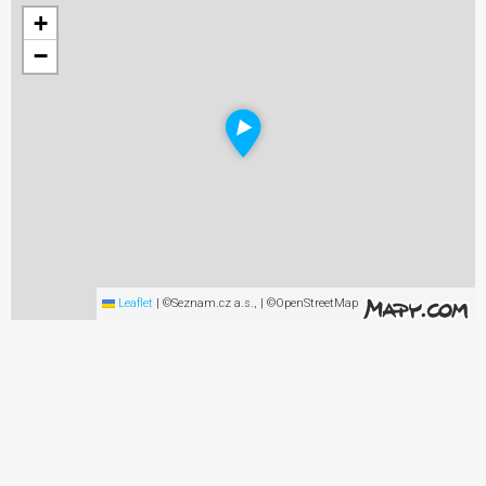
+
−
Leaflet
|
©Seznam.cz a.s., | ©OpenStreetMap