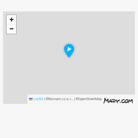
+
−
Leaflet
|
©Seznam.cz a.s., | ©OpenStreetMap