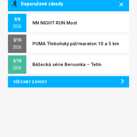
Doporučené závody
8/8
NN NIGHT RUN Most
2026
3/10
PUMA Třeboňský půl/maraton 10 a 5 km
2026
5/10
Běžecká série Berounka – Tetín
2026
VŠECHNY ZÁVODY