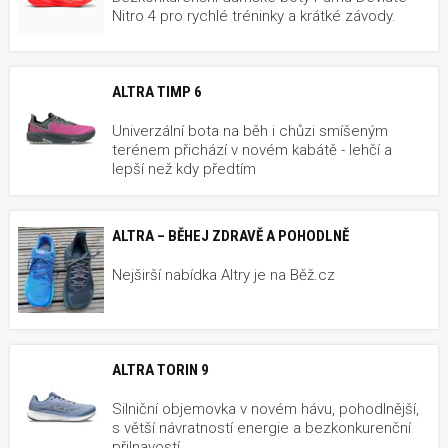
Nitro 4 pro rychlé tréninky a krátké závody.
ALTRA TIMP 6
Univerzální bota na běh i chůzi smíšeným
terénem přichází v novém kabátě - lehčí a
lepší než kdy předtím
ALTRA – BĚHEJ ZDRAVĚ A POHODLNĚ
Nejširší nabídka Altry je na Běž.cz
ALTRA TORIN 9
Silniční objemovka v novém hávu, pohodlnější,
s větší návratností energie a bezkonkurenční
přilnavostí.