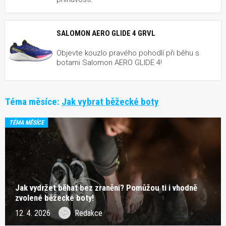
SALOMON AERO GLIDE 4 GRVL
Objevte kouzlo pravého pohodlí při běhu s
botami Salomon AERO GLIDE 4!
Téma měsíce:
Jak vybrat běžecké boty
TÉMA MĚSÍCE
Jak vydržet běhat bez zranění? Pomůžou ti i vhodně
zvolené běžecké boty!
12. 4. 2026
Redakce