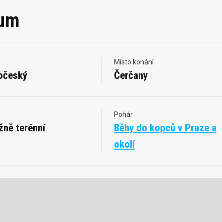
lum
Místo konání
očeský
Čerčany
Pohár
žně terénní
Běhy do kopců v Praze a
okolí