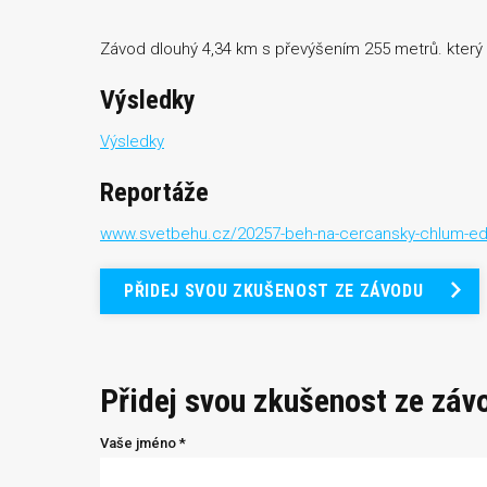
Závod dlouhý 4,34 km s převýšením 255 metrů. který
Výsledky
Výsledky
Reportáže
www.svetbehu.cz/20257-beh-na-cercansky-chlum-edlma
PŘIDEJ SVOU ZKUŠENOST ZE ZÁVODU
Přidej svou zkušenost ze záv
Vaše jméno *