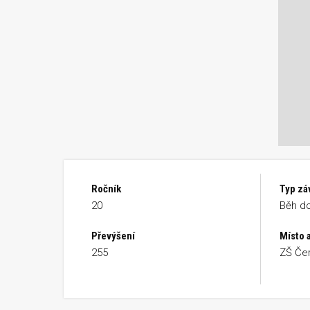
Ročník
Typ zá
20
Běh do
Převýšení
Místo 
255
ZŠ Čer