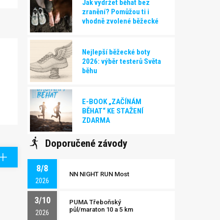
Jak vydržet běhat bez
zranění? Pomůžou ti i
vhodně zvolené běžecké
boty!
Nejlepší běžecké boty
2026: výběr testerů Světa
běhu
E-BOOK „ZAČÍNÁM
BĚHAT“ KE STAŽENÍ
ZDARMA
Doporučené závody
8/8
NN NIGHT RUN Most
2026
3/10
PUMA Třeboňský
půl/maraton 10 a 5 km
2026