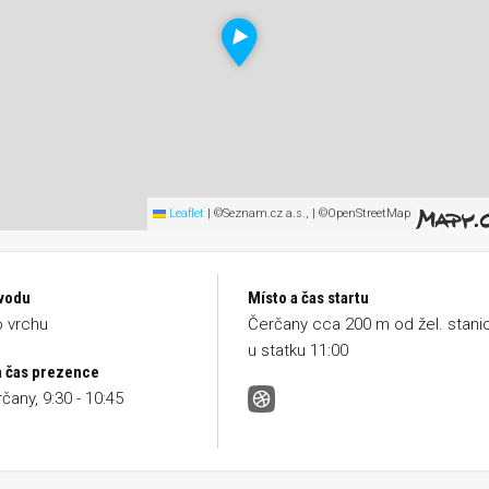
Leaflet
|
©Seznam.cz a.s., | ©OpenStreetMap
vodu
Místo a čas startu
 vrchu
Čerčany cca 200 m od žel. stani
u statku 11:00
a čas prezence
čany, 9:30 - 10:45
Běh na Čerčanský Chlum