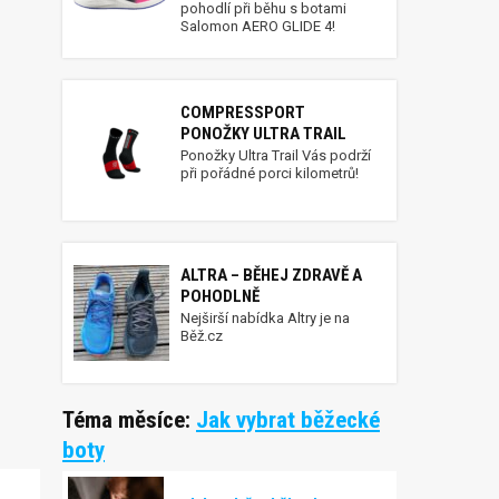
pohodlí při běhu s botami
Salomon AERO GLIDE 4!
COMPRESSPORT
PONOŽKY ULTRA TRAIL
Ponožky Ultra Trail Vás podrží
při pořádné porci kilometrů!
ALTRA – BĚHEJ ZDRAVĚ A
POHODLNĚ
Nejširší nabídka Altry je na
Běž.cz
Téma měsíce:
Jak vybrat běžecké
boty