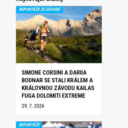
REPORTÁŽE ZE ZÁVODŮ
SIMONE CORSINI A DARIIA
BODNAR SE STALI KRÁLEM A
KRÁLOVNOU ZÁVODU KAILAS
FUGA DOLOMITI EXTREME
TRAIL 2026
29. 7. 2026
REPORTÁŽE