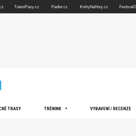
cz
TuleniPasy.cz
Padler.cz
KnihyNaHory.cz
Festival
CKÉ TRASY
TRÉNINK
VYBAVENÍ / RECENZE