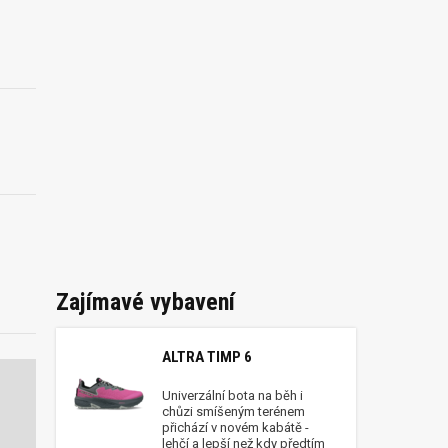
Zajímavé vybavení
ALTRA TIMP 6
Univerzální bota na běh i
chůzi smíšeným terénem
přichází v novém kabátě -
lehčí a lepší než kdy předtím