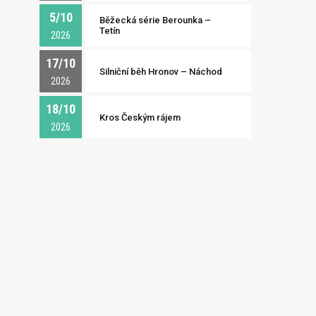
5/10
Běžecká série Berounka –
Tetín
2026
17/10
Silniční běh Hronov – Náchod
2026
18/10
Kros Českým rájem
2026