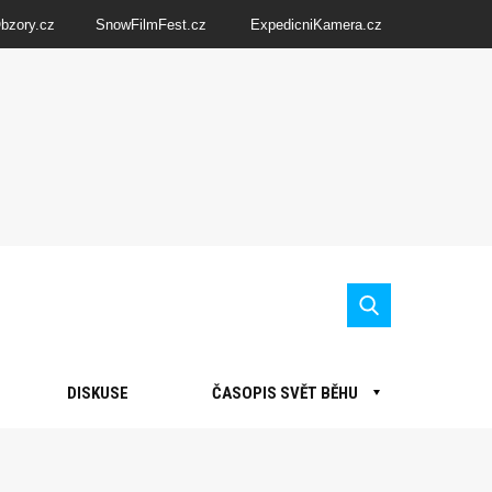
Obzory.cz
SnowFilmFest.cz
ExpedicniKamera.cz
DISKUSE
ČASOPIS SVĚT BĚHU