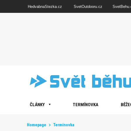
HedvabnaStezka.cz
SvetOutdooru.cz
SvetBehu.
ČLÁNKY
TERMÍNOVKA
BĚŽE
Homepage
Termínovka