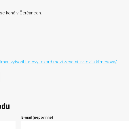
 se koná v Čerčanech.
n-vytvoril-tratovy-rekord-mezi-zenami-zvitezila-klimesova/
odu
E-mail (nepovinné)