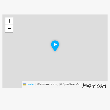
+
−
Leaflet
|
©Seznam.cz a.s., | ©OpenStreetMap