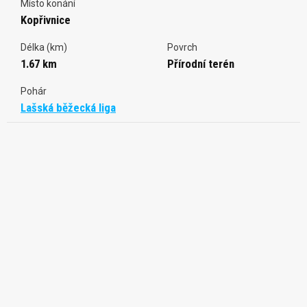
Místo konání
Kopřivnice
Délka (km)
Povrch
1.67 km
Přírodní terén
Pohár
Lašská běžecká liga