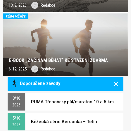
13. 2. 2026
Redakce
TÉMA MĚSÍCE
E-BOOK „ZAČÍNÁM BĚHAT“ KE STAŽENÍ ZDARMA
6. 12. 2025
Redakce
Doporučené závody
3/10
PUMA Třeboňský půl/maraton 10 a 5 km
2026
5/10
Běžecká série Berounka – Tetín
2026