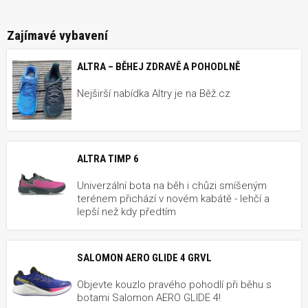
Zajímavé vybavení
ALTRA – BĚHEJ ZDRAVĚ A POHODLNĚ
Nejširší nabídka Altry je na Běž.cz
ALTRA TIMP 6
Univerzální bota na běh i chůzi smíšeným
terénem přichází v novém kabátě - lehčí a
lepší než kdy předtím
SALOMON AERO GLIDE 4 GRVL
Objevte kouzlo pravého pohodlí při běhu s
botami Salomon AERO GLIDE 4!