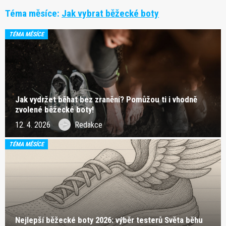
Téma měsíce:
Jak vybrat běžecké boty
TÉMA MĚSÍCE
Jak vydržet běhat bez zranění? Pomůžou ti i vhodně
zvolené běžecké boty!
12. 4. 2026
Redakce
TÉMA MĚSÍCE
Nejlepší běžecké boty 2026: výběr testerů Světa běhu