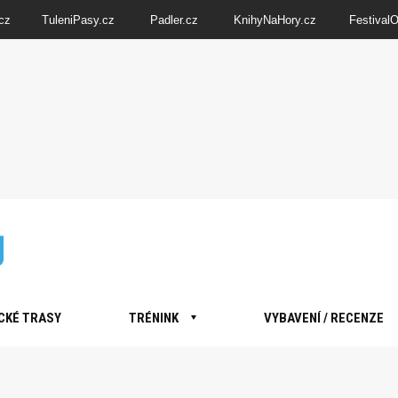
cz
TuleniPasy.cz
Padler.cz
KnihyNaHory.cz
Festival
CKÉ TRASY
TRÉNINK
VYBAVENÍ / RECENZE