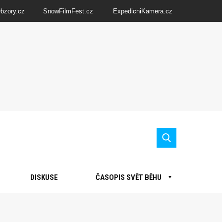
Obzory.cz
SnowFilmFest.cz
ExpedicniKamera.cz
DISKUSE
ČASOPIS SVĚT BĚHU