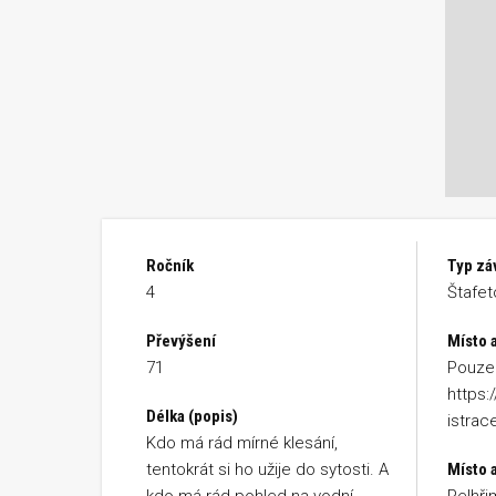
Ročník
Typ zá
4
Štafet
Převýšení
Místo 
71
Pouze 
https:
Délka (popis)
istrac
Kdo má rád mírné klesání,
tentokrát si ho užije do sytosti. A
Místo a