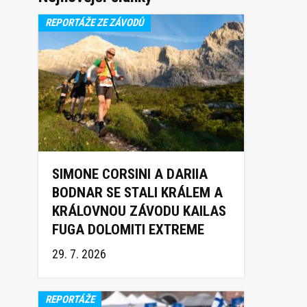
REPORTÁŽE ZE ZÁVODŮ
SIMONE CORSINI A DARIIA
BODNAR SE STALI KRÁLEM A
KRÁLOVNOU ZÁVODU KAILAS
FUGA DOLOMITI EXTREME
TRAIL 2026
29. 7. 2026
REPORTÁŽE