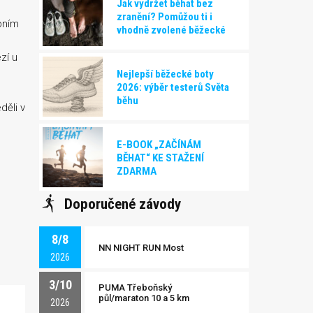
Jak vydržet běhat bez
zranění? Pomůžou ti i
bním
vhodně zvolené běžecké
boty!
zí u
Nejlepší běžecké boty
2026: výběr testerů Světa
běhu
děli v
E-BOOK „ZAČÍNÁM
BĚHAT“ KE STAŽENÍ
ZDARMA
Doporučené závody
8/8
NN NIGHT RUN Most
2026
3/10
PUMA Třeboňský
půl/maraton 10 a 5 km
2026