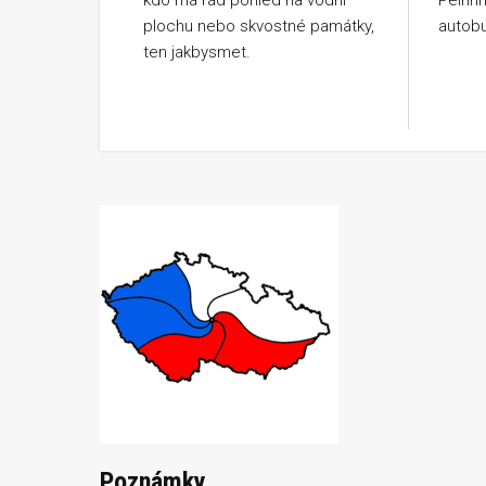
kdo má rád pohled na vodní
Pelhři
plochu nebo skvostné památky,
autobu
ten jakbysmet.
Poznámky