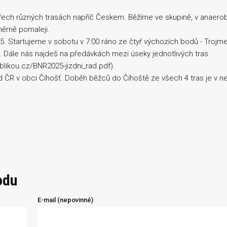
řech různých trasách napříč Českem. Běžíme ve skupině, v anaero
ěrně pomaleji.
. Startujeme v sobotu v 7:00 ráno ze čtyř výchozích bodů - Trojme
ň. Dále nás najdeš na předávkách mezi úseky jednotlivých tras.
blikou.cz/BNR2025-jizdni_rad.pdf).
 ČR v obci Číhošť. Doběh běžců do Číhoště ze všech 4 tras je v ne
odu
E-mail (nepovinné)