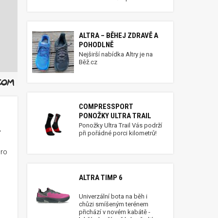
ALTRA – BĚHEJ ZDRAVĚ A
POHODLNĚ
Nejširší nabídka Altry je na
Běž.cz
COMPRESSPORT
PONOŽKY ULTRA TRAIL
Ponožky Ultra Trail Vás podrží
,
při pořádné porci kilometrů!
pro
ALTRA TIMP 6
Univerzální bota na běh i
chůzi smíšeným terénem
přichází v novém kabátě -