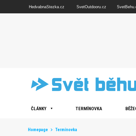
HedvabnaStezka.cz
SvetOutdooru.cz
SvetBehu.
ČLÁNKY
TERMÍNOVKA
BĚŽE
Homepage
Termínovka