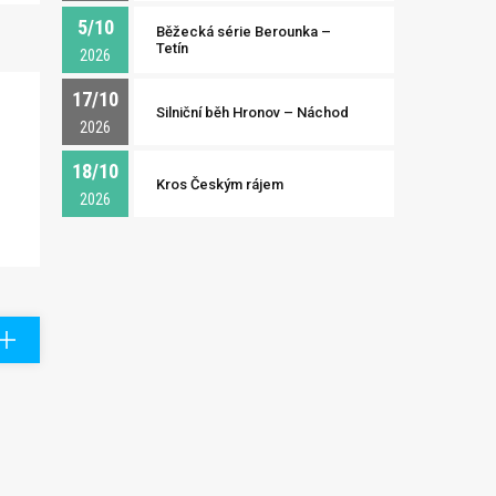
5/10
Běžecká série Berounka –
Tetín
2026
17/10
Silniční běh Hronov – Náchod
2026
18/10
Kros Českým rájem
2026