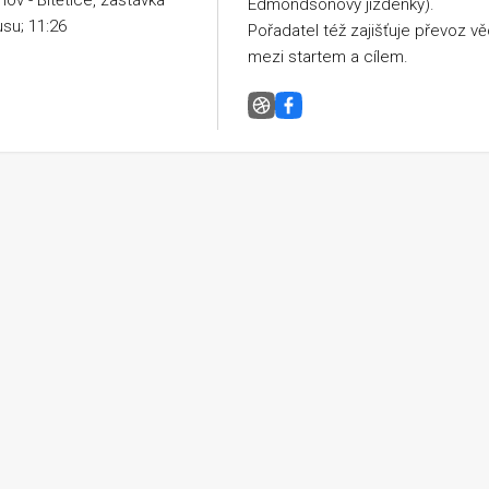
mov - Bitětice, zastávka
Edmondsonovy jízdenky).
su; 11:26
Pořadatel též zajišťuje převoz vě
mezi startem a cílem.
Běh napříč republikou, J18 Bitět
Facebook