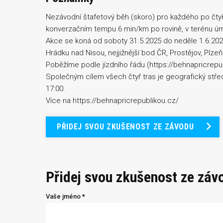
Nezávodní štafetový běh (skoro) pro každého po čty
konverzačním tempu 6 min/km po rovině, v terénu úm
Akce se koná od soboty 31.5.2025 do neděle 1.6.2025
Hrádku nad Nisou, nejjižnější bod ČR, Prostějov, Plze
Poběžíme podle jízdního řádu (https://behnapricrepu
Společným cílem všech čtyř tras je geografický střed
17:00.
Více na https://behnapricrepublikou.cz/
PŘIDEJ SVOU ZKUŠENOST ZE ZÁVODU
Přidej svou zkušenost ze záv
Vaše jméno *