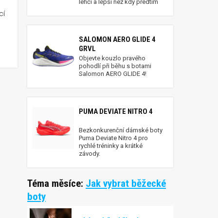
lehčí a lepší než kdy předtím
cí
SALOMON AERO GLIDE 4
GRVL
ice-Želiv
Objevte kouzlo pravého
pohodlí při běhu s botami
Salomon AERO GLIDE 4!
PUMA DEVIATE NITRO 4
Bezkonkurenční dámské boty
Puma Deviate Nitro 4 pro
rychlé tréninky a krátké
závody.
Téma měsíce:
Jak vybrat běžecké
boty