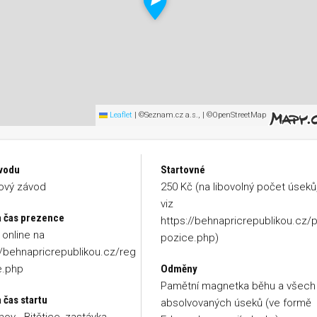
Leaflet
|
©Seznam.cz a.s., | ©OpenStreetMap
vodu
Startovné
ový závod
250 Kč (na libovolný počet úseků
viz
a čas prezence
https://behnapricrepublikou.cz/
online na
pozice.php)
//behnapricrepublikou.cz/reg
e.php
Odměny
Pamětní magnetka běhu a všech
 čas startu
absolvovaných úseků (ve formě