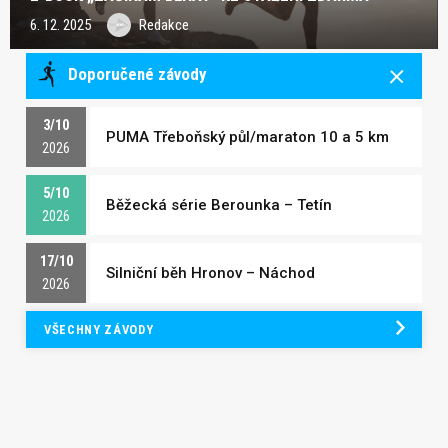
6. 12. 2025
Redakce
Doporučené závody
3/10
PUMA Třeboňský půl/maraton 10 a 5 km
2026
5/10
Běžecká série Berounka – Tetín
2026
17/10
Silniční běh Hronov – Náchod
2026
VŠECHNY ZÁVODY