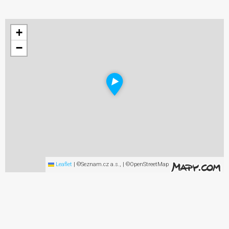
+
−
Leaflet
|
©Seznam.cz a.s., | ©OpenStreetMap