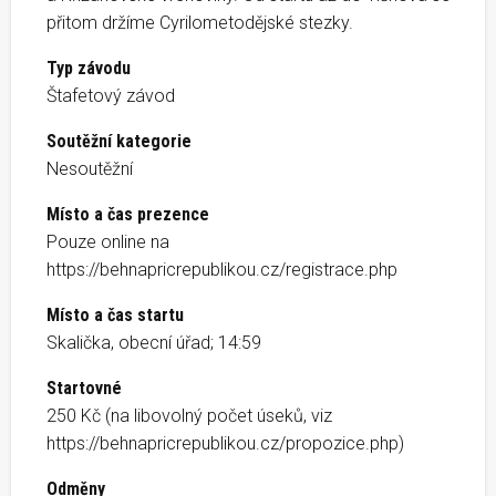
přitom držíme Cyrilometodějské stezky.
Typ závodu
Štafetový závod
Soutěžní kategorie
Nesoutěžní
Místo a čas prezence
Pouze online na
https://behnapricrepublikou.cz/registrace.php
Místo a čas startu
Skalička, obecní úřad; 14:59
Startovné
250 Kč (na libovolný počet úseků, viz
https://behnapricrepublikou.cz/propozice.php)
Odměny