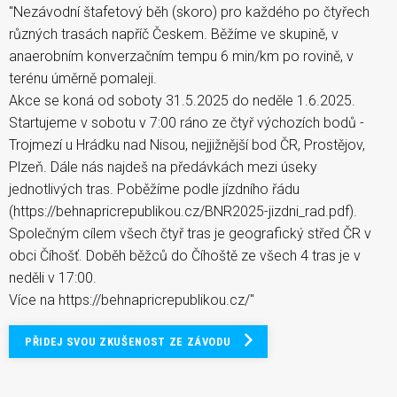
"Nezávodní štafetový běh (skoro) pro každého po čtyřech
různých trasách napříč Českem. Běžíme ve skupině, v
anaerobním konverzačním tempu 6 min/km po rovině, v
terénu úměrně pomaleji.
Akce se koná od soboty 31.5.2025 do neděle 1.6.2025.
Startujeme v sobotu v 7:00 ráno ze čtyř výchozích bodů -
Trojmezí u Hrádku nad Nisou, nejjižnější bod ČR, Prostějov,
Plzeň. Dále nás najdeš na předávkách mezi úseky
jednotlivých tras. Poběžíme podle jízdního řádu
(https://behnapricrepublikou.cz/BNR2025-jizdni_rad.pdf).
Společným cílem všech čtyř tras je geografický střed ČR v
obci Číhošť. Doběh běžců do Číhoště ze všech 4 tras je v
neděli v 17:00.
Více na https://behnapricrepublikou.cz/"
PŘIDEJ SVOU ZKUŠENOST ZE ZÁVODU