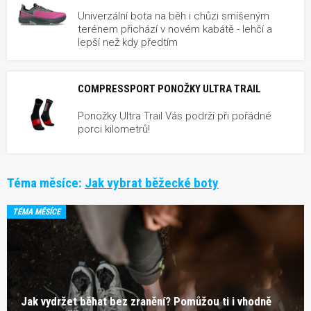
Univerzální bota na běh i chůzi smíšeným
terénem přichází v novém kabátě - lehčí a
lepší než kdy předtím
COMPRESSPORT PONOŽKY ULTRA TRAIL
Ponožky Ultra Trail Vás podrží při pořádné
porci kilometrů!
Téma měsíce:
Jak vybrat běžecké boty
TÉMA MĚSÍCE
Jak vydržet běhat bez zranění? Pomůžou ti i vhodně