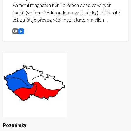
Pamětní magnetka běhu a všech absolvovaných
úseků (ve formě Edmondsonovy jízdenky). Pořadatel
též zajišťuje převoz věcí mezi startem a cílem.
Běh napříč republikou, V08 Skalička-Tišnov
Facebook
Poznámky