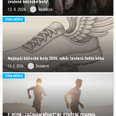
zvolené běžecké boty!
12. 4. 2026
Redakce
TÉMA MĚSÍCE
Nejlepší běžecké boty 2026: výběr testerů Světa běhu
13. 2. 2026
Redakce
TÉMA MĚSÍCE
E-BOOK „ZAČÍNÁM BĚHAT“ KE STAŽENÍ ZDARMA