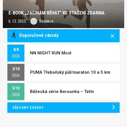
E-BOOK „ZAČÍNÁM BĚHAT“ KE STAŽENÍ ZDARMA
6. 12. 2025
Redakce
Doporučené závody
8/8
NN NIGHT RUN Most
2026
3/10
PUMA Třeboňský půl/maraton 10 a 5 km
2026
5/10
Běžecká série Berounka – Tetín
2026
VŠECHNY ZÁVODY