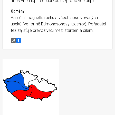
https://behnapricrepublikou.cz/propozice.php)
Odměny
Pamětní magnetka běhu a všech absolvovaných
úseků (ve formě Edmondsonovy jízdenky). Pořadatel
též zajišťuje převoz věcí mezi startem a cílem.
Běh napříč republikou, V10 Borač-Nedvědice
Facebook