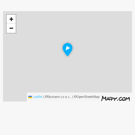
+
−
Leaflet
|
©Seznam.cz a.s., | ©OpenStreetMap