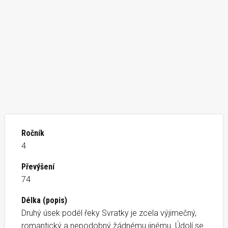
Ročník
4
Převýšení
74
Délka (popis)
Druhý úsek podél řeky Svratky je zcela výjimečný,
romantický a nepodobný žádnému jinému. Údolí se