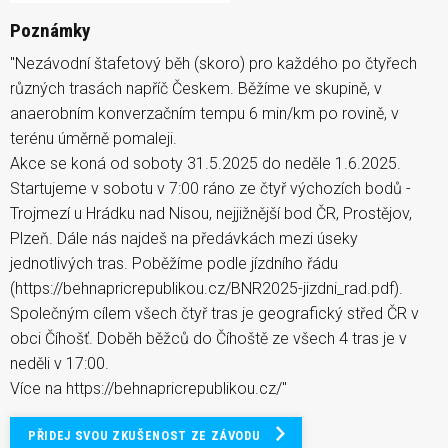
Poznámky
"Nezávodní štafetový běh (skoro) pro každého po čtyřech
různých trasách napříč Českem. Běžíme ve skupině, v
anaerobním konverzačním tempu 6 min/km po rovině, v
terénu úměrně pomaleji.
Akce se koná od soboty 31.5.2025 do neděle 1.6.2025.
Startujeme v sobotu v 7:00 ráno ze čtyř výchozích bodů -
Trojmezí u Hrádku nad Nisou, nejjižnější bod ČR, Prostějov,
Plzeň. Dále nás najdeš na předávkách mezi úseky
jednotlivých tras. Poběžíme podle jízdního řádu
(https://behnapricrepublikou.cz/BNR2025-jizdni_rad.pdf).
Společným cílem všech čtyř tras je geografický střed ČR v
obci Číhošť. Doběh běžců do Číhoště ze všech 4 tras je v
neděli v 17:00.
Více na https://behnapricrepublikou.cz/"
PŘIDEJ SVOU ZKUŠENOST ZE ZÁVODU