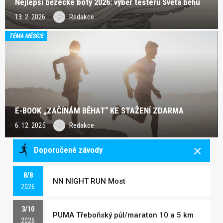
Nejlepší běžecké boty 2026: výběr testerů Světa běhu
13. 2. 2026
Redakce
TÉMA MĚSÍCE
E-BOOK „ZAČÍNÁM BĚHAT“ KE STAŽENÍ ZDARMA
6. 12. 2025
Redakce
Doporučené závody
8/8
NN NIGHT RUN Most
2026
3/10
PUMA Třeboňský půl/maraton 10 a 5 km
2026