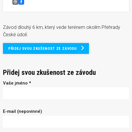
Běh o berlu svatého Mikuláše
Facebook
Závod dlouhý 6 km, který vede terénem okolím Přehrady
České údolí.
PŘIDEJ SVOU ZKUŠENOST ZE ZÁVODU
Přidej svou zkušenost ze závodu
Vaše jméno *
E-mail (nepovinné)