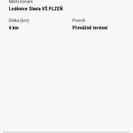
Místo konání
Loděnice Slavia VŠ PLZEŇ
Délka (km)
Povrch
6 km
Převážně terénní