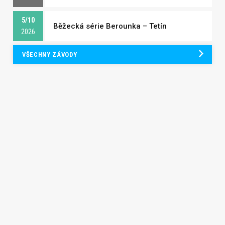
5/10
Běžecká série Berounka – Tetín
2026
VŠECHNY ZÁVODY