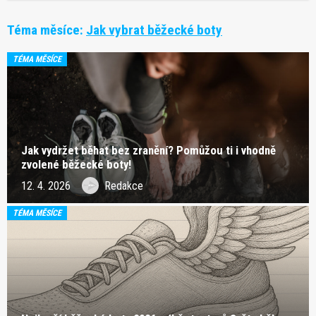
Téma měsíce:
Jak vybrat běžecké boty
TÉMA MĚSÍCE
Jak vydržet běhat bez zranění? Pomůžou ti i vhodně
zvolené běžecké boty!
12. 4. 2026
Redakce
TÉMA MĚSÍCE