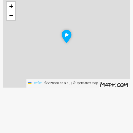
+
−
Leaflet
|
©Seznam.cz a.s., | ©OpenStreetMap