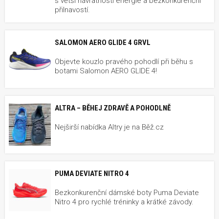
s větší návratností energie a bezkonkurenční
přilnavostí.
SALOMON AERO GLIDE 4 GRVL
Objevte kouzlo pravého pohodlí při běhu s
botami Salomon AERO GLIDE 4!
ALTRA – BĚHEJ ZDRAVĚ A POHODLNĚ
Nejširší nabídka Altry je na Běž.cz
PUMA DEVIATE NITRO 4
Bezkonkurenční dámské boty Puma Deviate
Nitro 4 pro rychlé tréninky a krátké závody.