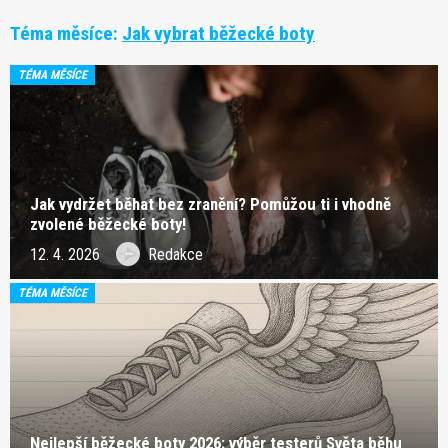
Téma měsíce:
Jak vybrat běžecké boty
TÉMA MĚSÍCE
Jak vydržet běhat bez zranění? Pomůžou ti i vhodně
zvolené běžecké boty!
12. 4. 2026
Redakce
TÉMA MĚSÍCE
Nejlepší běžecké boty 2026: výběr testerů Světa běhu