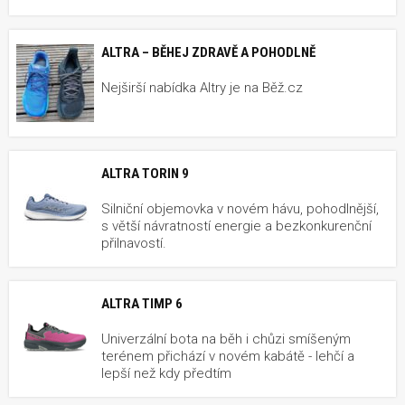
ALTRA – BĚHEJ ZDRAVĚ A POHODLNĚ
Nejširší nabídka Altry je na Běž.cz
ALTRA TORIN 9
Silniční objemovka v novém hávu, pohodlnější,
s větší návratností energie a bezkonkurenční
přilnavostí.
ALTRA TIMP 6
Univerzální bota na běh i chůzi smíšeným
terénem přichází v novém kabátě - lehčí a
lepší než kdy předtím