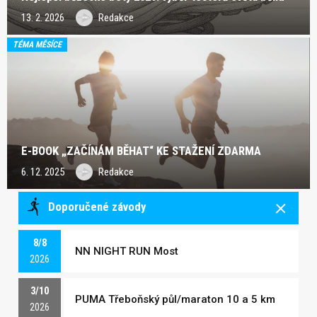
13. 2. 2026
Redakce
TÉMA MĚSÍCE
E-BOOK „ZAČÍNÁM BĚHAT“ KE STAŽENÍ ZDARMA
6. 12. 2025
Redakce
Doporučené závody
8/8
NN NIGHT RUN Most
2026
3/10
PUMA Třeboňský půl/maraton 10 a 5 km
2026