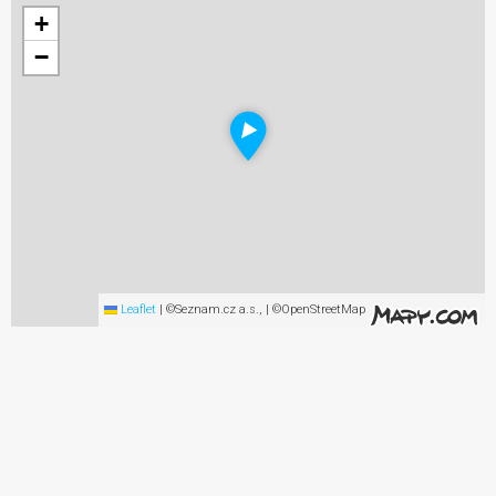
+
−
Leaflet
|
©Seznam.cz a.s., | ©OpenStreetMap