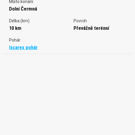
Místo konání
Dolní Čermná
Délka (km)
Povrch
10 km
Převážně terénní
Pohár
Iscarex pohár