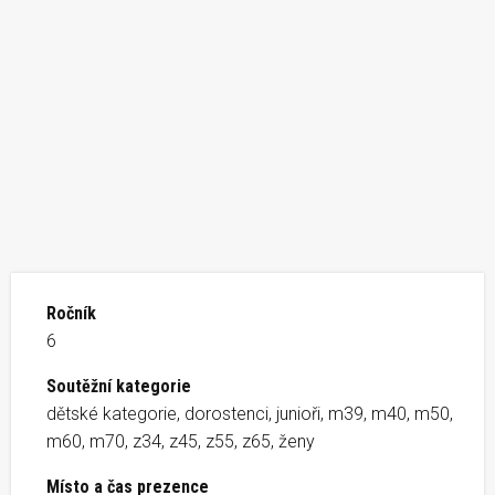
Ročník
6
Soutěžní kategorie
dětské kategorie, dorostenci, junioři, m39, m40, m50,
m60, m70, z34, z45, z55, z65, ženy
Místo a čas prezence