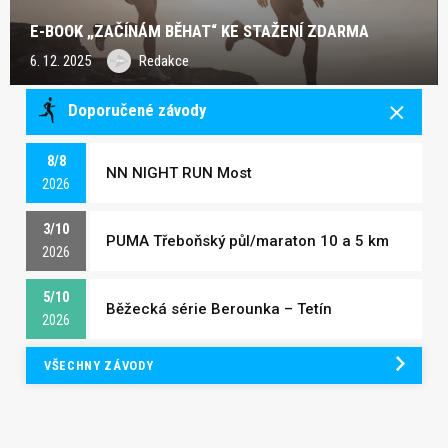
E-BOOK „ZAČÍNÁM BĚHAT“ KE STAŽENÍ ZDARMA
6. 12. 2025
Redakce
Doporučené závody
8/8
NN NIGHT RUN Most
2026
3/10
PUMA Třeboňský půl/maraton 10 a 5 km
2026
5/10
Běžecká série Berounka – Tetín
2026
VŠECHNY ZÁVODY