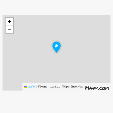
+
−
Leaflet
|
©Seznam.cz a.s., | ©OpenStreetMap