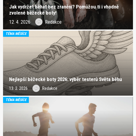
Jak vydržet běhat bez zranění? Pomůžou ti i vhodně
zvolené běžecké boty!
12. 4. 2026
Redakce
TÉMA MĚSÍCE
Nejlepší běžecké boty 2026: výběr testerů Světa běhu
13. 2. 2026
Redakce
TÉMA MĚSÍCE