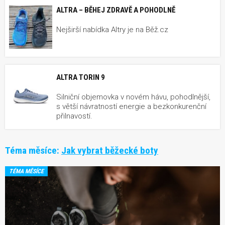
ALTRA – BĚHEJ ZDRAVĚ A POHODLNĚ
Nejširší nabídka Altry je na Běž.cz
ALTRA TORIN 9
Silniční objemovka v novém hávu, pohodlnější,
s větší návratností energie a bezkonkurenční
přilnavostí.
Téma měsíce:
Jak vybrat běžecké boty
TÉMA MĚSÍCE