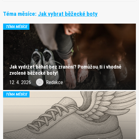
Téma měsíce:
Jak vybrat běžecké boty
TÉMA MĚSÍCE
Jak vydržet běhat bez zranění? Pomůžou ti i vhodně
zvolené běžecké boty!
12. 4. 2026
Redakce
TÉMA MĚSÍCE