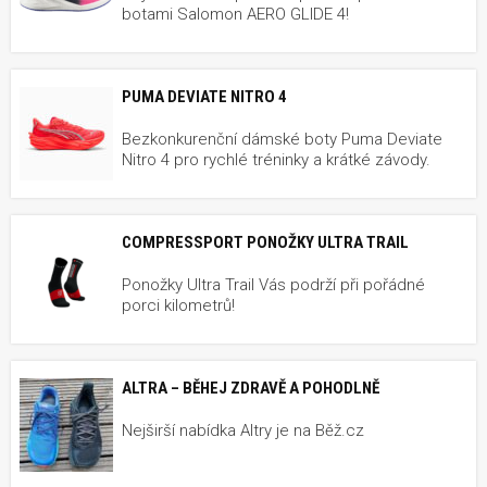
botami Salomon AERO GLIDE 4!
PUMA DEVIATE NITRO 4
Bezkonkurenční dámské boty Puma Deviate
Nitro 4 pro rychlé tréninky a krátké závody.
COMPRESSPORT PONOŽKY ULTRA TRAIL
Ponožky Ultra Trail Vás podrží při pořádné
porci kilometrů!
ALTRA – BĚHEJ ZDRAVĚ A POHODLNĚ
Nejširší nabídka Altry je na Běž.cz