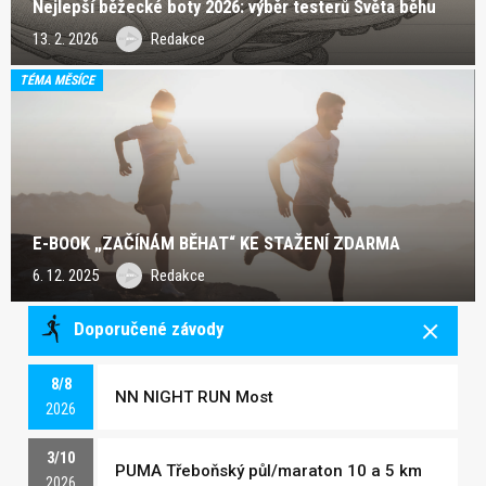
Nejlepší běžecké boty 2026: výběr testerů Světa běhu
13. 2. 2026
Redakce
TÉMA MĚSÍCE
E-BOOK „ZAČÍNÁM BĚHAT“ KE STAŽENÍ ZDARMA
6. 12. 2025
Redakce
Doporučené závody
8/8
NN NIGHT RUN Most
2026
3/10
PUMA Třeboňský půl/maraton 10 a 5 km
2026