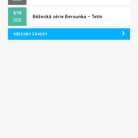
5/10
Běžecká série Berounka – Tetín
2026
VŠECHNY ZÁVODY