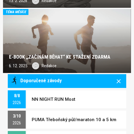
13. 2. 2026
Redakce
TÉMA MĚSÍCE
E-BOOK „ZAČÍNÁM BĚHAT“ KE STAŽENÍ ZDARMA
6. 12. 2025
Redakce
Doporučené závody
8/8
NN NIGHT RUN Most
2026
3/10
PUMA Třeboňský půl/maraton 10 a 5 km
2026