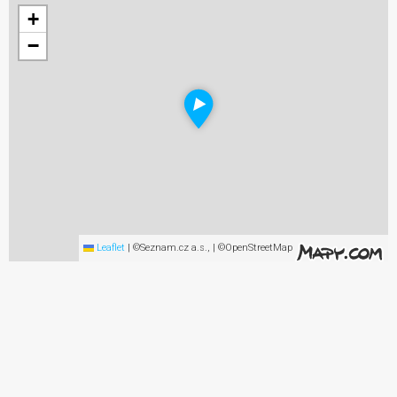
+
−
Leaflet
|
©Seznam.cz a.s., | ©OpenStreetMap