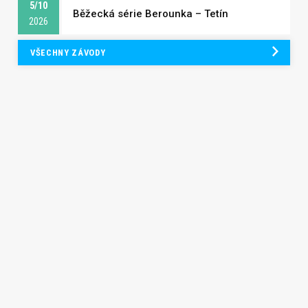
5/10
Běžecká série Berounka – Tetín
2026
VŠECHNY ZÁVODY