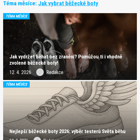
Téma měsíce:
Jak vybrat běžecké boty
TÉMA MĚSÍCE
Jak vydržet běhat bez zranění? Pomůžou ti i vhodně
zvolené běžecké boty!
12. 4. 2026
Redakce
TÉMA MĚSÍCE
Nejlepší běžecké boty 2026: výběr testerů Světa běhu