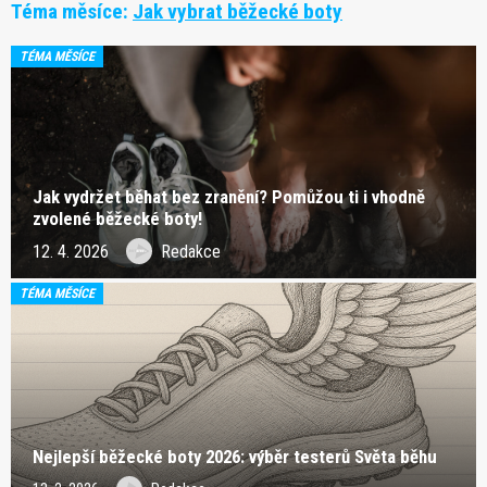
Téma měsíce:
Jak vybrat běžecké boty
TÉMA MĚSÍCE
Jak vydržet běhat bez zranění? Pomůžou ti i vhodně
zvolené běžecké boty!
12. 4. 2026
Redakce
TÉMA MĚSÍCE
Nejlepší běžecké boty 2026: výběr testerů Světa běhu