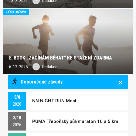
13. 2. 2026
Redakce
TÉMA MĚSÍCE
E-BOOK „ZAČÍNÁM BĚHAT“ KE STAŽENÍ ZDARMA
6. 12. 2025
Redakce
Doporučené závody
8/8
NN NIGHT RUN Most
2026
3/10
PUMA Třeboňský půl/maraton 10 a 5 km
2026