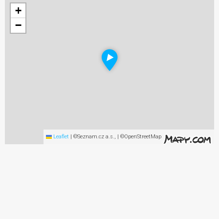
+
−
Leaflet
|
©Seznam.cz a.s., | ©OpenStreetMap