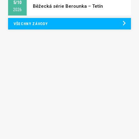
5/10
Běžecká série Berounka – Tetín
2026
VŠECHNY ZÁVODY