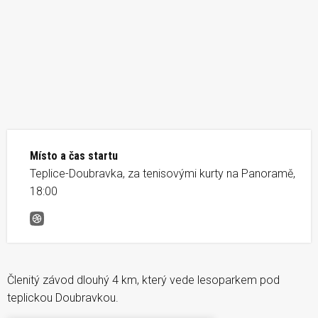
Místo a čas startu
Teplice-Doubravka, za tenisovými kurty na Panoramě,
18:00
BĚKODO &#8211; duben III
Členitý závod dlouhý 4 km, který vede lesoparkem pod
teplickou Doubravkou.