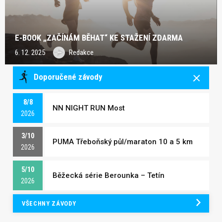
E-BOOK „ZAČÍNÁM BĚHAT“ KE STAŽENÍ ZDARMA
6. 12. 2025
Redakce
Doporučené závody
8/8
NN NIGHT RUN Most
2026
3/10
PUMA Třeboňský půl/maraton 10 a 5 km
2026
5/10
Běžecká série Berounka – Tetín
2026
VŠECHNY ZÁVODY