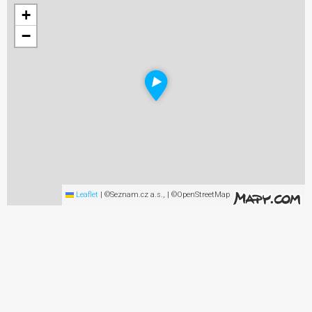
+
−
Leaflet
|
©Seznam.cz a.s., | ©OpenStreetMap