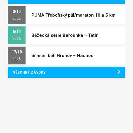
3/10
PUMA Třeboňský půl/maraton 10 a 5 km
2026
5/10
Běžecká série Berounka – Tetín
2026
17/10
Silniční běh Hronov – Náchod
2026
VŠECHNY ZÁVODY