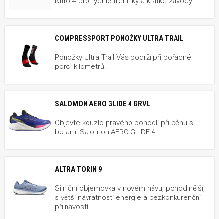
Nitro 4 pro rychlé tréninky a krátké závody.
COMPRESSPORT PONOŽKY ULTRA TRAIL
Ponožky Ultra Trail Vás podrží při pořádné
porci kilometrů!
SALOMON AERO GLIDE 4 GRVL
Objevte kouzlo pravého pohodlí při běhu s
botami Salomon AERO GLIDE 4!
ALTRA TORIN 9
Silniční objemovka v novém hávu, pohodlnější,
s větší návratností energie a bezkonkurenční
přilnavostí.