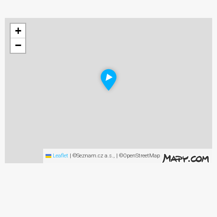
+
−
Leaflet
|
©Seznam.cz a.s., | ©OpenStreetMap