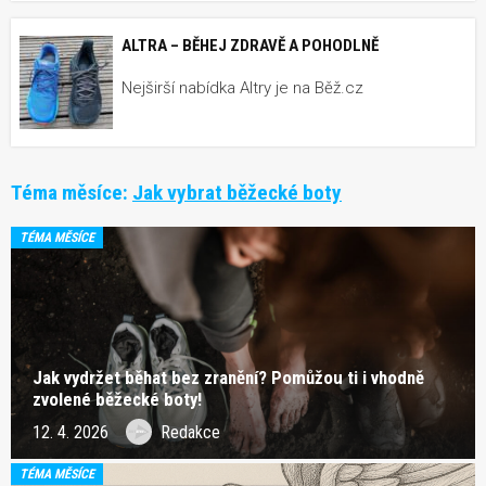
ALTRA – BĚHEJ ZDRAVĚ A POHODLNĚ
Nejširší nabídka Altry je na Běž.cz
Téma měsíce:
Jak vybrat běžecké boty
TÉMA MĚSÍCE
Jak vydržet běhat bez zranění? Pomůžou ti i vhodně
zvolené běžecké boty!
12. 4. 2026
Redakce
TÉMA MĚSÍCE