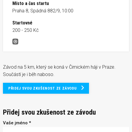
Místo a čas startu
Praha 8, Spádná 882/9, 10:00
Startovné
200 - 250 Kč
Běžte do Háje, charitativní běh Čimickým hájem
Závod na 5 km, který se koná v Čimickém háji v Praze.
Součástí je i běh naboso.
PŘIDEJ SVOU ZKUŠENOST ZE ZÁVODU
Přidej svou zkušenost ze závodu
Vaše jméno *