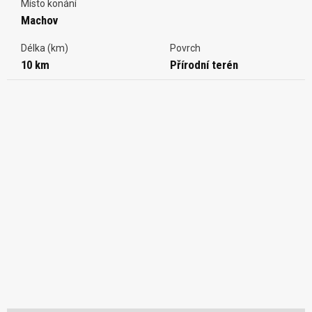
Místo konání
Machov
Délka (km)
Povrch
10 km
Přírodní terén