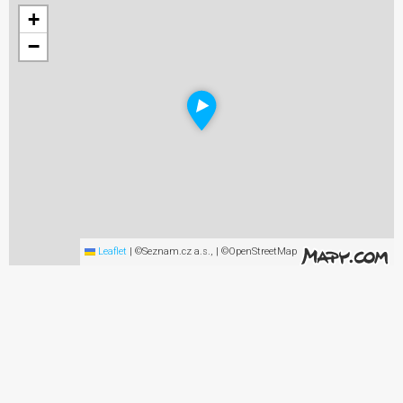
+
−
Leaflet
|
©Seznam.cz a.s., | ©OpenStreetMap