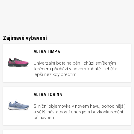
Zajímavé vybavení
ALTRA TIMP 6
Univerzální bota na běh i chůzi smíšeným
terénem přichází v novém kabátě - lehčí a
lepší než kdy předtím
ALTRA TORIN 9
Silniční objemovka v novém hávu, pohodlnější,
s větší návratností energie a bezkonkurenční
přilnavostí.