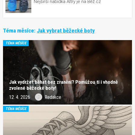
Nejširší nabídka Altry je na Běž.cz
Téma měsíce:
Jak vybrat běžecké boty
TÉMA MĚSÍCE
Jak vydržet běhat bez zranění? Pomůžou ti i vhodně
zvolené běžecké boty!
12. 4. 2026
Redakce
TÉMA MĚSÍCE