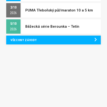
3/10
PUMA Třeboňský půl/maraton 10 a 5 km
2026
5/10
Běžecká série Berounka – Tetín
2026
VŠECHNY ZÁVODY