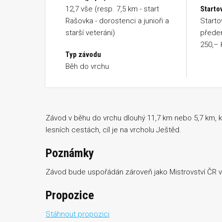
12,7 vše (resp. 7,5 km - start
Starto
Rašovka - dorostenci a junioři a
Starto
starší veteráni)
předem
250,– 
Typ závodu
Běh do vrchu
Závod v běhu do vrchu dlouhý 11,7 km nebo 5,7 km, k
lesních cestách, cíl je na vrcholu Ještěd.
Poznámky
Závod bude uspořádán zároveň jako Mistrovství ČR v 
Propozice
Stáhnout propozici