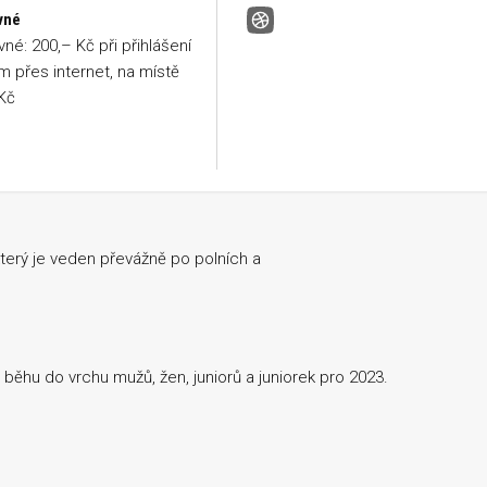
vné
Horský běh Hodkovice nad Mo
vné: 200,– Kč při přihlášení
 přes internet, na místě
Kč
terý je veden převážně po polních a
běhu do vrchu mužů, žen, juniorů a juniorek pro 2023.