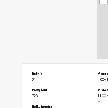
−
Ročník
Místo 
21
9:00–1
Převýšení
Místo a
728
11:00 
Mohelk
Délka (popis)