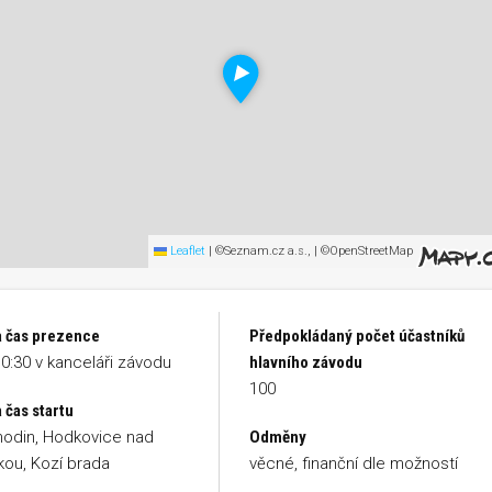
Leaflet
|
©Seznam.cz a.s., | ©OpenStreetMap
a čas prezence
Předpokládaný počet účastníků
0:30 v kanceláři závodu
hlavního závodu
100
 čas startu
hodin, Hodkovice nad
Odměny
ou, Kozí brada
věcné, finanční dle možností