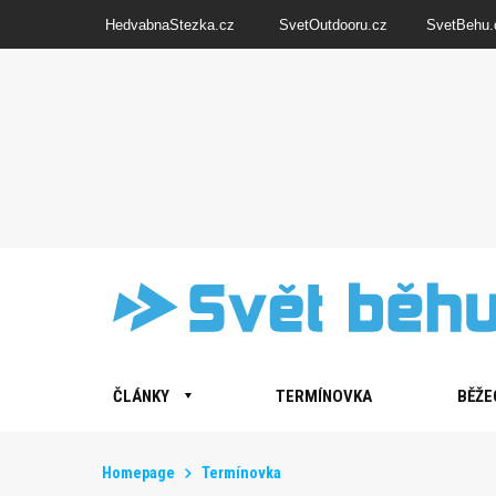
HedvabnaStezka.cz
SvetOutdooru.cz
SvetBehu.
ČLÁNKY
TERMÍNOVKA
BĚŽE
Homepage
Termínovka