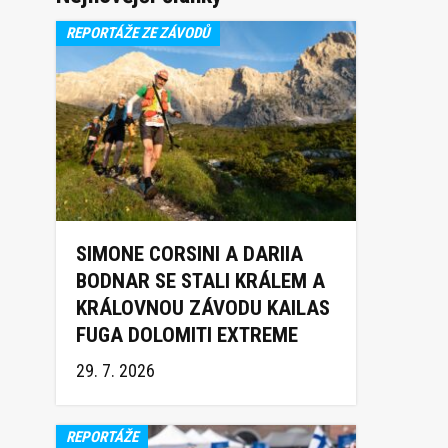
REPORTÁŽE ZE ZÁVODŮ
SIMONE CORSINI A DARIIA
BODNAR SE STALI KRÁLEM A
KRÁLOVNOU ZÁVODU KAILAS
FUGA DOLOMITI EXTREME
TRAIL 2026
29. 7. 2026
REPORTÁŽE