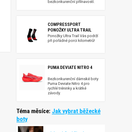
bezkonkurenční přilnavostí.
helkou &#8211; Ještěd
COMPRESSPORT
PONOŽKY ULTRA TRAIL
Ponožky Ultra Trail Vás podrží
při pořádné porci kilometrů!
PUMA DEVIATE NITRO 4
Bezkonkurenční dámské boty
Puma Deviate Nitro 4 pro
rychlé tréninky a krátké
závody.
Téma měsíce:
Jak vybrat běžecké
boty