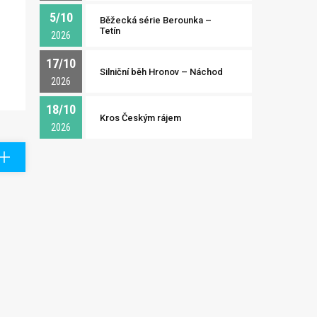
5/10
Běžecká série Berounka –
Tetín
2026
17/10
Silniční běh Hronov – Náchod
2026
18/10
Kros Českým rájem
2026