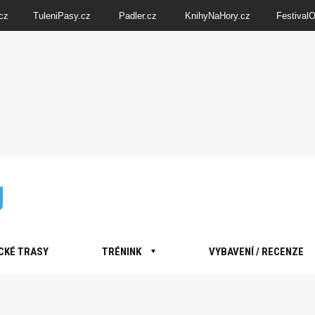
cz
TuleniPasy.cz
Padler.cz
KnihyNaHory.cz
Festival
CKÉ TRASY
TRÉNINK
VYBAVENÍ / RECENZE