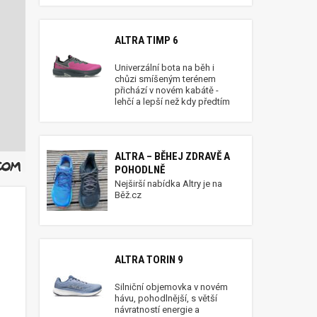
ALTRA TIMP 6
Univerzální bota na běh i
chůzi smíšeným terénem
přichází v novém kabátě -
lehčí a lepší než kdy předtím
ALTRA – BĚHEJ ZDRAVĚ A
POHODLNĚ
Nejširší nabídka Altry je na
Běž.cz
ALTRA TORIN 9
Silniční objemovka v novém
hávu, pohodlnější, s větší
návratností energie a