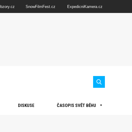
Obzory.cz
SnowFilmFest.cz
ExpedicniKamera.cz
DISKUSE
ČASOPIS SVĚT BĚHU