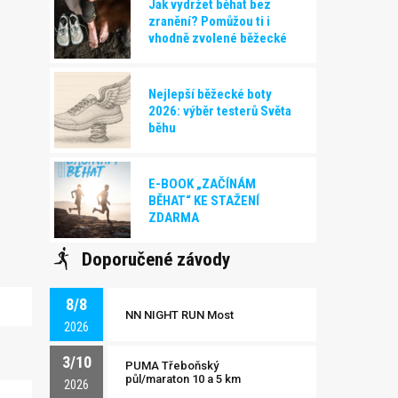
Jak vydržet běhat bez
zranění? Pomůžou ti i
vhodně zvolené běžecké
boty!
Nejlepší běžecké boty
2026: výběr testerů Světa
běhu
E-BOOK „ZAČÍNÁM
BĚHAT“ KE STAŽENÍ
ZDARMA
Doporučené závody
8/8
NN NIGHT RUN Most
2026
3/10
PUMA Třeboňský
půl/maraton 10 a 5 km
2026